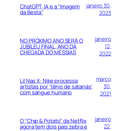
janeiro 30,
ChatGPT, IA e a “Imagem
da Besta”
2023
janeiro
NO PRÓXIMO ANO SERÁ O
12,
JUBILEU FINAL, ANO DA
CHEGADA DO MESSIAS
2022
março
Lil Nas X: Nike processa
30,
artistas por ‘tênis de satanás’
com sangue humano
2021
janeiro
O “Chip & Potato” da Netflix
22,
agora tem dois pais zebra e