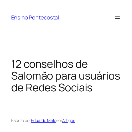
Pular
para
Ensino Pentecostal
o
conteúdo
12 conselhos de
Salomão para usuários
de Redes Sociais
Escrito por
Eduardo Melo
em
Artigos