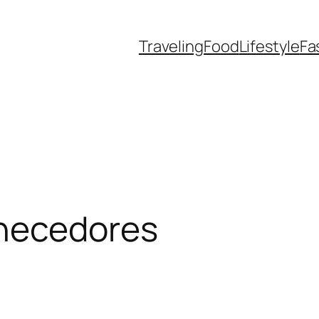
Traveling
Food
Lifestyle
Fa
rnecedores