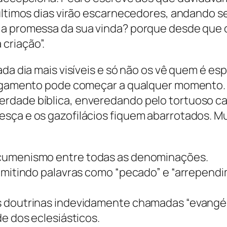
 últimos dias virão escarnecedores, andando 
a promessa da sua vinda? porque desde que o
criação”.
ada dia mais visíveis e só não os vê quem é es
ulgamento pode começar a qualquer momento. I
erdade bíblica, enveredando pelo tortuoso 
esça e os gazofilácios fiquem abarrotados. M
ecumenismo entre todas as denominações.
 omitindo palavras como “pecado” e “arrependi
s doutrinas indevidamente chamadas “evangél
de dos eclesiásticos.