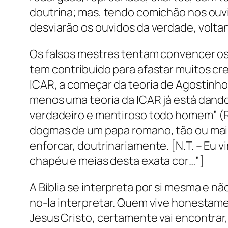
doutrina; mas, tendo comichão nos ouv
desviarão os ouvidos da verdade, voltan
Os falsos mestres tentam convencer os c
tem contribuído para afastar muitos cr
ICAR, a começar da teoria de Agostinh
menos uma teoria da ICAR já está dand
verdadeiro e mentiroso todo homem” (Ro
dogmas de um papa romano, tão ou mais
enforcar, doutrinariamente. [N.T. – Eu 
chapéu e meias desta exata cor…”]
A Bíblia se interpreta por si mesma e n
no-la interpretar. Quem vive honestam
Jesus Cristo, certamente vai encontrar,