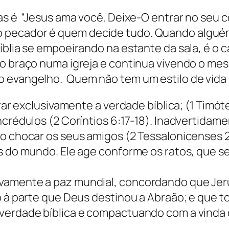
as é “Jesus ama você. Deixe-O entrar no seu co
 pecador é quem decide tudo. Quando alguém 
íblia se empoeirando na estante da sala, é o c
 o braço numa igreja e continua vivendo o mes
o evangelho. Quem não tem um estilo de vida
arar exclusivamente a verdade bíblica; (1 Timóte
ncrédulos (2 Coríntios 6:17-18). Inadvertidame
o chocar os seus amigos (2 Tessalonicenses 2
es do mundo. Ele age conforme os ratos, que 
ivamente a paz mundial, concordando que Jer
o à parte que Deus destinou a Abraão; e que to
verdade bíblica e compactuando com a vinda d