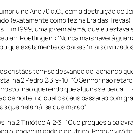
 cumpriu no Ano 70 d.C., com a destruição de J
ndo (exatamente como fez na Era das Trevas)
us. Em 1999, uma jovem alemã, que eu estava 
eu em Roetlingen,: “Nunca mais haverá guer
ensou que exatamente os países “mais civiliza
s cristãos tem-se desvanecido, achando que 
ta, na 2 Pedro 2:3:9-10: “O Senhor não retar
conosco, não querendo que alguns se percam,
drão de noite; no qual os céus passarão com g
ras que nela há, se queimarão”.
 na 2 Timóteo 4:2-3: “Que pregues a palavra,
da a longanimidade e doutrina. Porque virá 