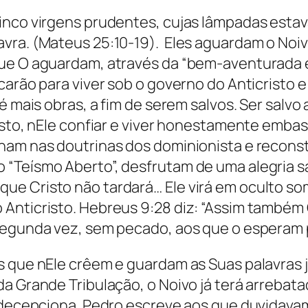
inco virgens prudentes, cujas lâmpadas estav
vra. (Mateus 25:10-19). Eles aguardam o Noiv
 que O aguardam, através da “bem-aventurada
carão para viver sob o governo do Anticristo 
 mais obras, a fim de serem salvos. Ser salvo a
risto, nEle confiar e viver honestamente emba
nham nas doutrinas dos dominionista e recons
 “Teísmo Aberto”, desfrutam de uma alegria s
ue Cristo não tardará… Ele virá em oculto s
 Anticristo. Hebreus 9:28 diz: “Assim também
segunda vez, sem pecado, aos que o esperam p
s que nEle crêem e guardam as Suas palavras 
da Grande Tribulação, o Noivo já terá arrebat
s decepciona. Pedro escreve aos que duvidav