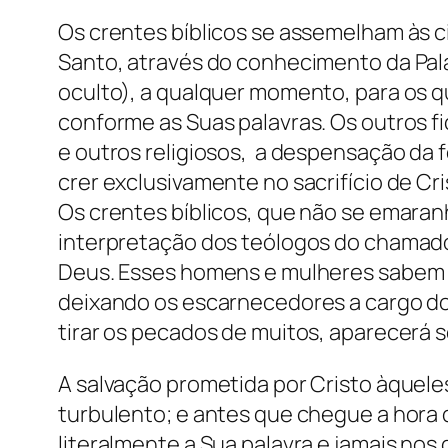
Os crentes bíblicos se assemelham às c
Santo, através do conhecimento da Pala
oculto), a qualquer momento, para os
conforme as Suas palavras. Os outros fi
e outros religiosos, a despensação da fé
crer exclusivamente no sacrifício de C
Os crentes bíblicos, que não se emara
interpretação dos teólogos do chamado
Deus. Esses homens e mulheres sabem q
deixando os escarnecedores a cargo do
tirar os pecados de muitos, aparecerá 
A salvação prometida por Cristo àquele
turbulento; e antes que chegue a hora 
literalmente a Sua palavra e jamais no