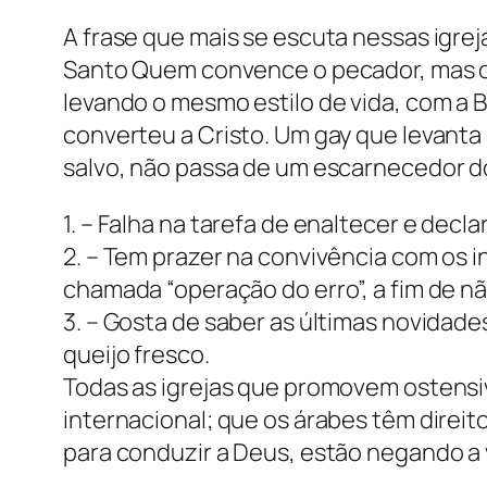
A frase que mais se escuta nessas igrej
Santo Quem convence o pecador, mas o
levando o mesmo estilo de vida, com a B
converteu a Cristo. Um gay que levanta
salvo, não passa de um escarnecedor d
1. – Falha na tarefa de enaltecer e decl
2. – Tem prazer na convivência com os i
chamada “operação do erro”, a fim de nã
3. – Gosta de saber as últimas novidad
queijo fresco.
Todas as igrejas que promovem ostens
internacional; que os árabes têm direit
para conduzir a Deus, estão negando a 