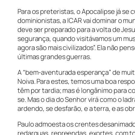
Para os preteristas, o Apocalipse já se
dominionistas, a ICAR vai dominar o mu
deve ser preparado para a volta de Jes
segurança, quando visitávamos um mus
agora são mais civilizados”. Ela não p
últimas grandes guerras.
A “bem-aventurada esperança” de muito
Noiva. Para estes, temos uma boa respos
têm por tardia; mas é longânimo para 
se. Mas o dia do Senhor virá como o la
ardendo, se desfarão, e a terra, e as ob
Paulo admoesta os crentes desanimados,
redarguas, repreendas, exortes, com to