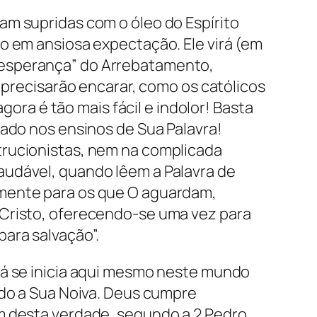
am supridas com o óleo do Espírito
o em ansiosa expectação. Ele virá (em
 esperança” do Arrebatamento,
e precisarão encarar, como os católicos
gora é tão mais fácil e indolor! Basta
sado nos ensinos de Sua Palavra!
trucionistas, nem na complicada
audável, quando lêem a Palavra de
omente para os que O aguardam,
 Cristo, oferecendo-se uma vez para
ara salvação”.
já se inicia aqui mesmo neste mundo
ado a Sua Noiva. Deus cumpre
am desta verdade, segundo a 2 Pedro