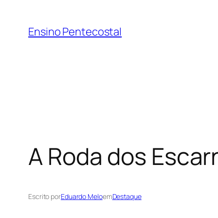
Pular
para
Ensino Pentecostal
o
conteúdo
A Roda dos Esca
Escrito por
Eduardo Melo
em
Destaque