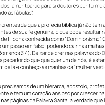
idos, amontoarão para si doutores conforme a
do às fábulas”.
rentes de que a profecia bíblica já não tem a
entes de sua fé genuína, o que pode resultar 
o de Hipona conhecida como “Dominionismo”. C
o um passo em falso, podendo cair nas malhas
manos 3:4). Deixar de crer nas palavras do D
 pecador do que qualquer um de nós, é estar
vim de lá e conheço as manhas da “mulher vesti
ão precisamos de um hierarca, apóstolo, profe
ente e tem um coração ansioso por crescer n
 nas páginas da Palavra Santa, a verdade que l