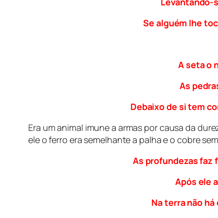
Levantando-se
Se alguém lhe toc
A seta o 
As pedras
Debaixo de si tem c
Era um animal imune a armas por causa da dure
ele o ferro era semelhante a palha e o cobre s
As profundezas faz 
Após ele 
Na terra não há 