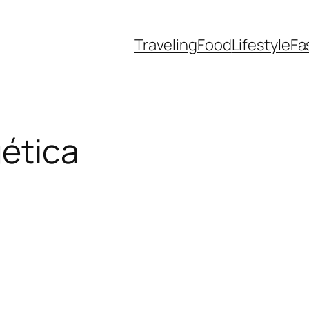
Traveling
Food
Lifestyle
Fa
ética