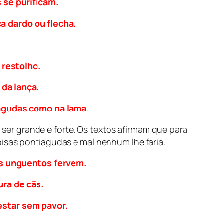
 se purificam.
a dardo ou flecha.
 restolho.
 da lança.
agudas como na lama.
er grande e forte. Os textos afirmam que para
oisas pontiagudas e mal nenhum lhe faria.
os unguentos fervem.
ra de cãs.
 estar sem pavor.