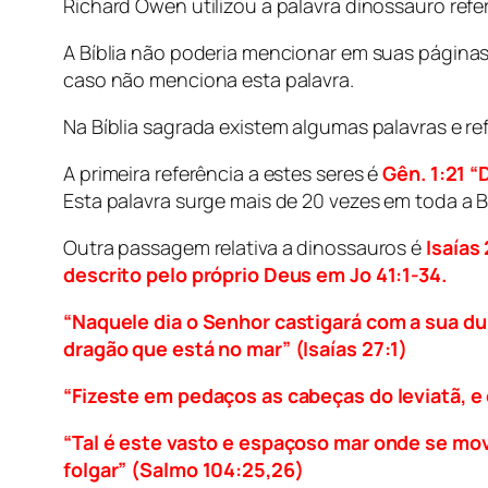
Richard Owen utilizou a palavra dinossauro refer
A Bíblia não poderia mencionar em suas página
caso não menciona esta palavra.
Na Bíblia sagrada existem algumas palavras e r
A primeira referência a estes seres é
Gên. 1:21 “
Esta palavra surge mais de 20 vezes em toda a Bí
Outra passagem relativa a dinossauros é
Isaías
descrito pelo próprio Deus em Jo 41:1-34.
“Naquele dia o Senhor castigará com a sua dur
dragão que está no mar” (Isaías 27:1)
“Fizeste em pedaços as cabeças do leviatã, e
“Tal é este vasto e espaçoso mar onde se mov
folgar” (Salmo 104:25,26)