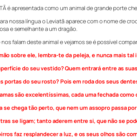
IATÃ é apresentada como um animal de grande porte c
ara nossa língua o Leviatã aparece com o nome de croc
uosa e semelhante a um dragão.
 nos falam deste animal e vejamos se é possível compa
mão sobre ele, lembra-te da peleja, e nunca mais tal 
uperfície do seu vestido? Quem entrará entre as sua
s portas do seu rosto? Pois em roda dos seus dentes
camas são excelentíssimas, cada uma fechada como 
a se chega tão perto, que nem um assopro passa por 
ras se ligam; tanto aderem entre si, que não se po
rros faz resplandecer a luz, e os seus olhos são com