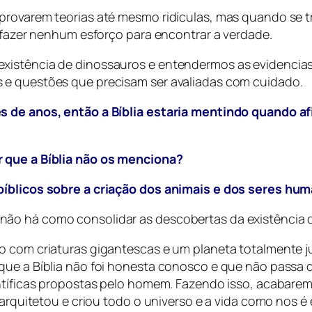
provarem teorias até mesmo ridículas, mas quando se tr
o fazer nenhum esforço para encontrar a verdade.
xistência de dinossauros e entendermos as evidencias 
 e questões que precisam ser avaliadas com cuidado.
s de anos, então a Bíblia estaria mentindo quando af
r que a Bíblia não os menciona?
 bíblicos sobre a criação dos animais e dos seres h
ão há como consolidar as descobertas da existência de
co com criaturas gigantescas e um planeta totalment
 que a Bíblia não foi honesta conosco e que não passa
ientíficas propostas pelo homem. Fazendo isso, acabar
 arquitetou e criou todo o universo e a vida como nos é 