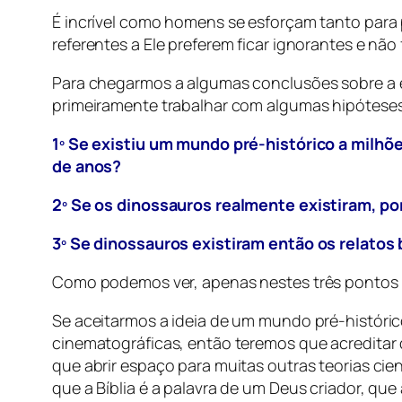
É incrível como homens se esforçam tanto para 
referentes a Ele preferem ficar ignorantes e nã
Para chegarmos a algumas conclusões sobre a e
primeiramente trabalhar com algumas hipóteses
1º Se existiu um mundo pré-histórico a milhõe
de anos?
2º Se os dinossauros realmente existiram, po
3º Se dinossauros existiram então os relatos
Como podemos ver, apenas nestes três pontos n
Se aceitarmos a ideia de um mundo pré-históri
cinematográficas, então teremos que acreditar
que abrir espaço para muitas outras teorias c
que a Bíblia é a palavra de um Deus criador, que