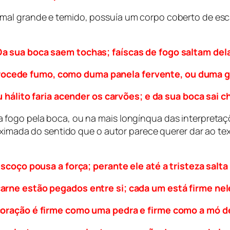
imal grande e temido, possuía um corpo coberto de es
Da sua boca saem tochas; faíscas de fogo saltam dela
rocede fumo, como duma panela fervente, ou duma g
 hálito faria acender os carvões; e da sua boca sai 
fogo pela boca, ou na mais longínqua das interpretaçõ
oximada do sentido que o autor parece querer dar ao tex
scoço pousa a força; perante ele até a tristeza salta 
arne estão pegados entre si; cada um está firme ne
coração é firme como uma pedra e firme como a mó de