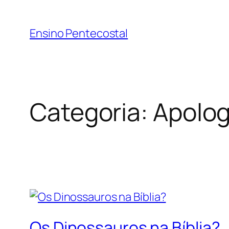
Pular
para
Ensino Pentecostal
o
conteúdo
Categoria:
Apolog
Os Dinossauros na Bíblia?