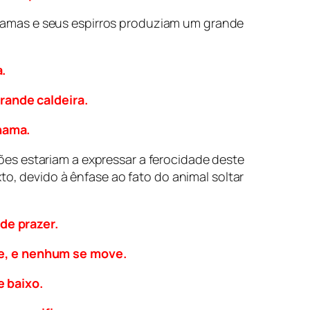
camas e seus espirros produziam um grande
.
rande caldeira.
chama.
es estariam a expressar a ferocidade deste
to, devido à ênfase ao fato do animal soltar
de prazer.
le, e nenhum se move.
 baixo.