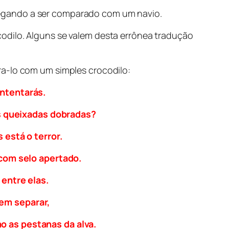
hegando a ser comparado com um navio.
odilo. Alguns se valem desta errônea tradução
ra-lo com um simples crocodilo:
intentarás.
s queixadas dobradas?
 está o terror.
com selo apertado.
entre elas.
dem separar,
o as pestanas da alva.