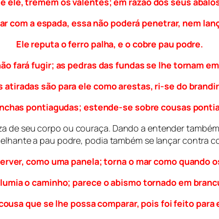
 ele, tremem os valentes; em razão dos seus abalos
ar com a espada, essa não poderá penetrar, nem lanç
Ele reputa o ferro palha, e o cobre pau podre.
não fará fugir; as pedras das fundas se lhe tornam em
 atiradas são para ele como arestas, ri-se do brandir
onchas pontiagudas; estende-se sobre cousas ponti
za de seu corpo ou couraça. Dando a entender também s
emelhante a pau podre, podia também se lançar contra c
ferver, como uma panela; torna o mar como quando 
alumia o caminho; parece o abismo tornado em brancu
cousa que se lhe possa comparar, pois foi feito para