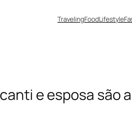
Traveling
Food
Lifestyle
Fa
lcanti e esposa são 