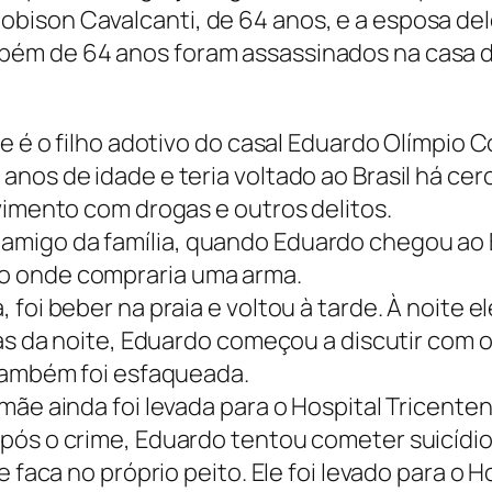
bison Cavalcanti, de 64 anos, e a esposa del
m de 64 anos foram assassinados na casa da 
.
e é o filho adotivo do casal Eduardo Olímpio C
nos de idade e teria voltado ao Brasil há cerc
vimento com drogas e outros delitos.
igo da família, quando Eduardo chegou ao Bra
o onde compraria uma arma.
foi beber na praia e voltou à tarde. À noite e
as da noite, Eduardo começou a discutir com 
 também foi esfaqueada.
mãe ainda foi levada para o Hospital Tricente
Após o crime, Eduardo tentou cometer suicídi
de faca no próprio peito. Ele foi levado para 