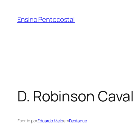
Pular
para
Ensino Pentecostal
o
conteúdo
D. Robinson Cava
Escrito por
Eduardo Melo
em
Destaque