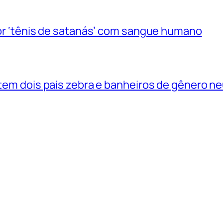
 por ‘tênis de satanás’ com sangue humano
 tem dois pais zebra e banheiros de gênero n