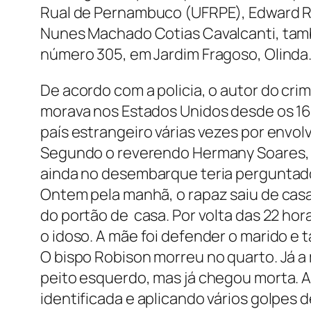
Rual de Pernambuco (UFRPE), Edward Ro
Nunes Machado Cotias Cavalcanti, també
número 305, em Jardim Fragoso, Olinda
De acordo com a policia, o autor do crim
morava nos Estados Unidos desde os 16 a
país estrangeiro várias vezes por envol
Segundo o reverendo Hermany Soares, am
ainda no desembarque teria perguntad
Ontem pela manhã, o rapaz saiu de casa, 
do portão de casa. Por volta das 22 hor
o idoso. A mãe foi defender o marido e
O bispo Robison morreu no quarto. Já a 
peito esquerdo, mas já chegou morta. 
identificada e aplicando vários golpes 