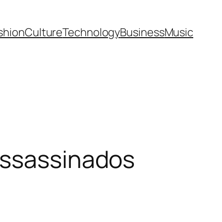
shion
Culture
Technology
Business
Music
assassinados