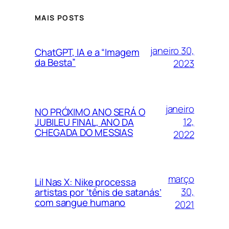
MAIS POSTS
janeiro 30,
ChatGPT, IA e a “Imagem
da Besta”
2023
janeiro
NO PRÓXIMO ANO SERÁ O
12,
JUBILEU FINAL, ANO DA
CHEGADA DO MESSIAS
2022
março
Lil Nas X: Nike processa
30,
artistas por ‘tênis de satanás’
com sangue humano
2021