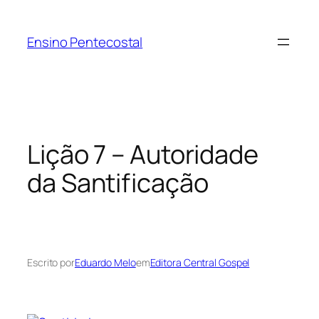
Pular
para
Ensino Pentecostal
o
conteúdo
Lição 7 – Autoridade
da Santificação
Escrito por
Eduardo Melo
em
Editora Central Gospel