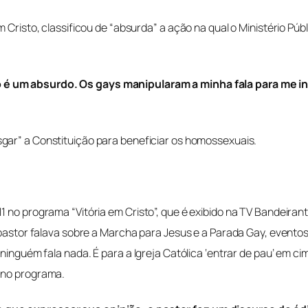
m Cristo, classificou de “absurda” a ação na qual o Ministério P
 é um absurdo. Os gays manipularam a minha fala para me in
gar” a Constituição para beneficiar os homossexuais.
1 no programa “Vitória em Cristo”, que é exibido na TV Bandeira
 o pastor falava sobre a Marcha para Jesus e a Parada Gay, even
 ninguém fala nada. É para a Igreja Católica ‘entrar de pau’ em c
r no programa.