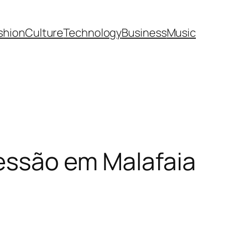
shion
Culture
Technology
Business
Music
ressão em Malafaia