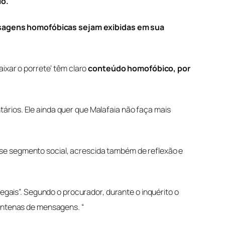
io.
sagens homofóbicas sejam exibidas em sua
‘baixar o porrete’ têm claro
conteúdo homofóbico, por
tários.
Ele ainda quer que Malafaia não faça mais
sse segmento social, acrescida também de reflexão e
egais”.
Segundo o procurador, durante o inquérito o
 centenas de mensagens.
“