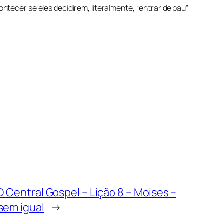
tecer se eles decidirem, literalmente, “entrar de pau”
 Central Gospel – Lição 8 – Moises –
sem igual
→