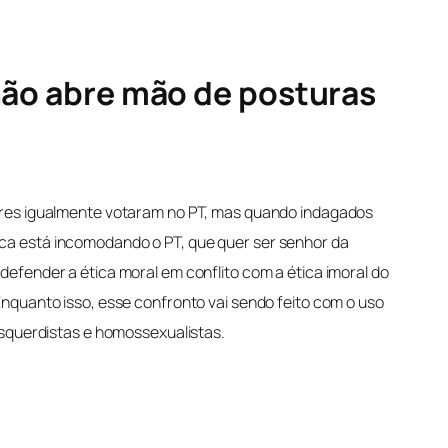
 não abre mão de posturas
tores igualmente votaram no PT, mas quando indagados
ica está incomodando o PT, que quer ser senhor da
defender a ética moral em conflito com a ética imoral do
Enquanto isso, esse confronto vai sendo feito com o uso
esquerdistas e homossexualistas.