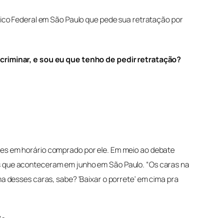
úblico Federal em São Paulo que pede sua retratação por
criminar, e sou eu que tenho de pedir retratação?
ntes em horário comprado por ele.
Em meio ao debate
tos que aconteceram em junho em São Paulo.
“Os caras na
ima desses caras, sabe? ‘Baixar o porrete’ em cima pra