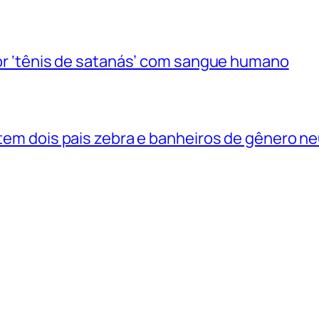
 por ‘tênis de satanás’ com sangue humano
 tem dois pais zebra e banheiros de gênero n