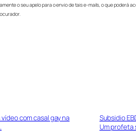
te o seu apelo para o envio de tais e-mails, o que poderá acon
rocurador.
s vídeo com casal gay na
Subsidio EBD
.
Um profeta 