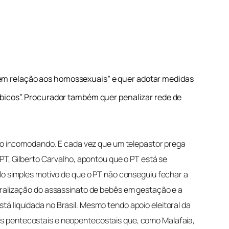
ia em relação aos homossexuais” e quer adotar medidas
bicos”. Procurador também quer penalizar rede de
ão incomodando. E cada vez que um telepastor prega
T, Gilberto Carvalho, apontou que o PT está se
o simples motivo de que o PT não conseguiu fechar a
ralização do assassinato de bebês em gestação e a
á liquidada no Brasil. Mesmo tendo apoio eleitoral da
es pentecostais e neopentecostais que, como Malafaia,