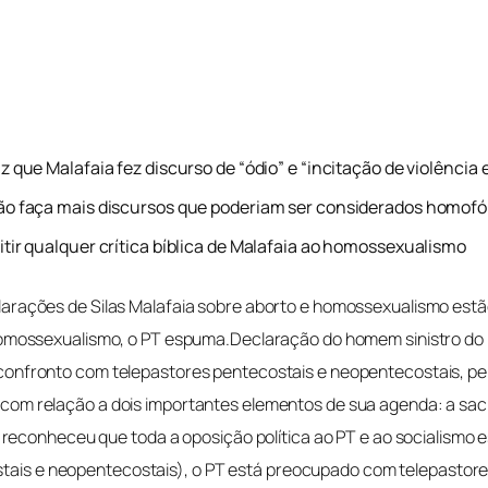
iz que Malafaia fez discurso de “ódio” e “incitação de violênc
ão faça mais discursos que poderiam ser considerados homofó
itir qualquer crítica bíblica de Malafaia ao homossexualismo
clarações de Silas Malafaia sobre aborto e homossexualismo est
homossexualismo, o PT espuma.Declaração do homem sinistro do P
onfronto com telepastores pentecostais e neopentecostais, pel
om relação a dois importantes elementos de sua agenda: a sac
econheceu que toda a oposição política ao PT e ao socialismo est
ostais e neopentecostais), o PT está preocupado com telepastor