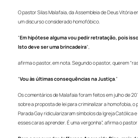
O pastor Silas Malafaia, da Assembleia de Deus Vitória e
um discurso considerado homofóbico.
“
Em hipótese alguma vou pedir retratação, pois isso
Isto deve ser uma brincadeira
“,
afirma o pastor, em nota.
Segundo o pastor, querem “ras
“
Vou às últimas consequências na Justiça
.”
Os comentários de Malafaia foram feitos em julho de 201
sobre a proposta de lei para criminalizar a homofobia,
Parada Gay ridicularizaram símbolos da Igreja Católica e
esses caras aprender. É uma vergonha”, afirma o pasto