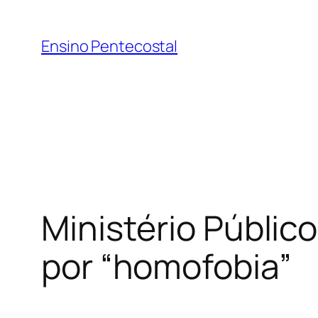
Pular
para
Ensino Pentecostal
o
conteúdo
Ministério Públic
por “homofobia”