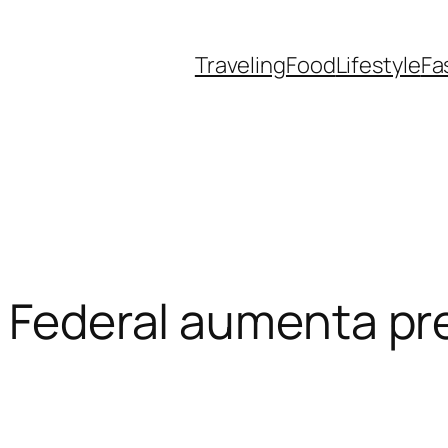
Traveling
Food
Lifestyle
Fa
o Federal aumenta p