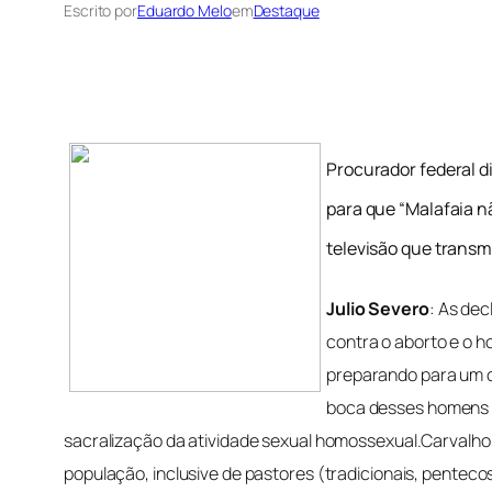
Escrito por
Eduardo Melo
em
Destaque
Procurador federal d
para que “Malafaia n
televisão que transm
Julio Severo
: As de
contra o aborto e o 
preparando para um c
boca desses homens c
sacralização da atividade sexual homossexual.Carvalho r
população, inclusive de pastores (tradicionais, pentec