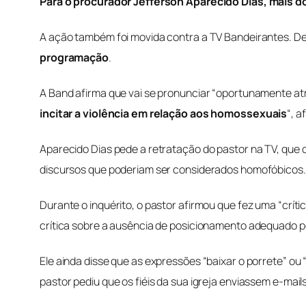
Para o procurador Jefferson Aparecido Dias, mais do
A ação também foi movida contra a TV Bandeirantes. D
programação
.
A Band afirma que vai se pronunciar “oportunamente at
incitar a violência em relação aos homossexuais
“, 
Aparecido Dias pede a retratação do pastor na TV, que 
discursos que poderiam ser considerados homofóbicos.
Durante o inquérito, o pastor afirmou que fez uma “crí
crítica sobre a ausência de posicionamento adequado po
Ele ainda disse que as expressões “baixar o porrete” ou “
pastor pediu que os fiéis da sua igreja enviassem e-mai