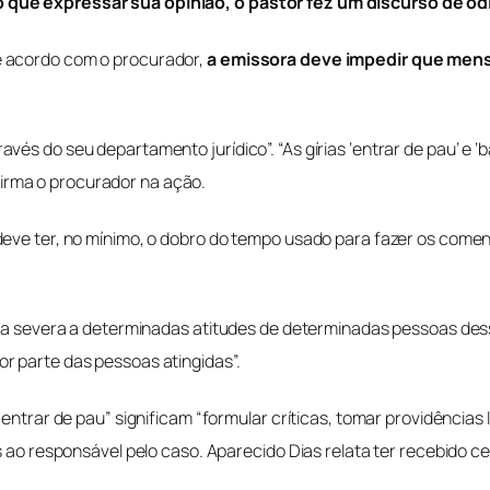
 que expressar sua opinião, o pastor fez um discurso de ód
e acordo com o procurador,
a emissora deve impedir que men
ravés do seu departamento jurídico”.
“As gírias ‘entrar de pau’ e 
afirma o procurador na ação.
deve ter, no mínimo, o dobro do tempo usado para fazer os comen
tica severa a determinadas atitudes de determinadas pessoas de
r parte das pessoas atingidas”.
entrar de pau” significam “formular críticas, tomar providências l
ls ao responsável pelo caso. Aparecido Dias relata ter recebido