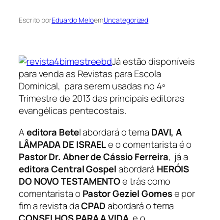
Escrito por
Eduardo Melo
em
Uncategorized
Já estão disponíveis
para venda as Revistas para Escola
Dominical, para serem usadas no 4º
Trimestre de 2013 das principais editoras
evangélicas pentecostais.
A
editora Bete
l abordará o tema
DAVI, A
LÂMPADA DE ISRAEL
e o comentarista é o
Pastor Dr. Abner de Cássio Ferreira
, já a
editora Central Gospel
abordará
HERÓIS
DO NOVO TESTAMENTO
e trás como
comentarista o
Pastor Geziel Gomes
e por
fim a revista da
CPAD
abordará o tema
CONSELHOS PARA A VIDA
e o