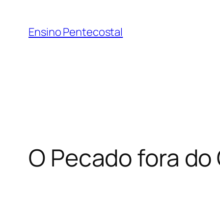
Pular
para
Ensino Pentecostal
o
conteúdo
O Pecado fora do