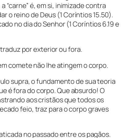
 “carne” é, em si, inimizade contra
 o reino de Deus (1 Coríntios 15.50).
ado no dia do Senhor (1 Coríntios 6.19 e
e traduz por
exterior ou fora.
m comete não lhe atingem o corpo.
culo supra, o fundamento de sua teoria
ue é fora do corpo. Que absurdo! O
nstrando aos cristãos que todos os
ecado feio, traz para o corpo graves
praticada no passado entre os pagãos.