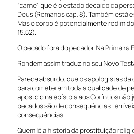
“carne”, que é o estado decaído da pers
Deus (Romanos cap. 8). Também está esc
Mas o corpo é potencialmente redimido p
15.52).
O pecado fora do pecador. Na Primeira Ep
Rohdem assim traduz no seu Novo Test
Parece absurdo, que os apologistas da d
para cometerem toda a qualidade de pec
apóstolo na epístola aos Coríntios não
pecados são de consequências terríveis
consequências.
Quem lê a história da prostituição reli