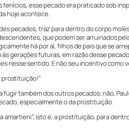
 fenícios, esse pecado era praticado sob ins
nda hoje acontece.
ndes pecados, traz para dentro do corpo molé
 descendentes, que podem ser arruinados pe
icamente há por aí, filhos de pais que se arr
às gerações futuras, em razão desse pecado
s nesse sentido. E não seu incentivo como v
 prostituição!”
a fugir também dos outros pecados; não, Pau
ecado, especialmente o da prostituição.
 amartieni”, isto é, a prostituição, para dentr