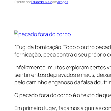
Escrito por
Eduardo Melo
em
Artigos
“Fugi da fornicação. Todo o outro pec
fornicação, peca contra o seu próprio co
Infelizmente, muitos exploram certos v
sentimentos depravados e maus, deixam
pelo caminho enganoso da falsa doutrina
O pecado fora do corpo é o texto de qu
Em primeiro lugar, façamos algumas con