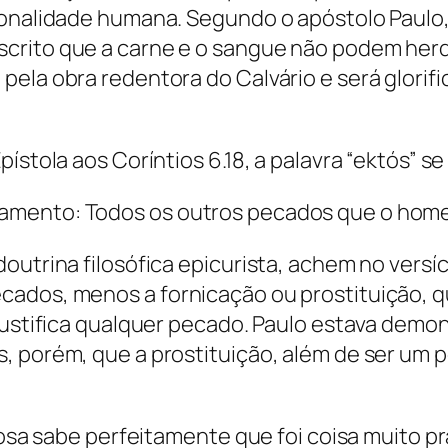
onalidade humana. Segundo o apóstolo Paulo, a
rito que a carne e o sangue não podem herdar
ela obra redentora do Calvário e será glorific
ístola aos Coríntios 6.18, a palavra “ektós” s
amento: Todos os outros pecados que o home
outrina filosófica epicurista, achem no versí
ados, menos a fornicação ou prostituição, q
 justifica qualquer pecado. Paulo estava demo
, porém, que a prostituição, além de ser um p
giosa sabe perfeitamente que foi coisa muito 