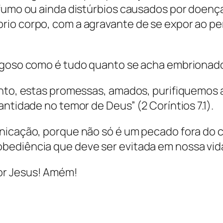
 fumo ou ainda distúrbios causados por doença
io corpo, com a agravante de se expor ao per
rigoso como é tudo quanto se acha embrionad
anto, estas promessas, amados, purifiquemos 
ntidade no temor de Deus” (2 Coríntios 7.1).
rnicação, porque não só é um pecado fora do 
bediência que deve ser evitada em nossa vid
or Jesus! Amém!