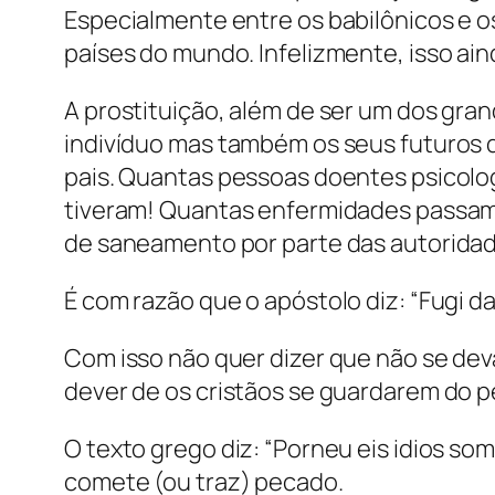
Especialmente entre os babilônicos e os
países do mundo. Infelizmente, isso ai
A prostituição, além de ser um dos gra
indivíduo mas também os seus futuros
pais. Quantas pessoas doentes psicolog
tiveram! Quantas enfermidades passam 
de saneamento por parte das autoridade
É com razão que o apóstolo diz: “Fugi da
Com isso não quer dizer que não se dev
dever de os cristãos se guardarem do p
O texto grego diz: “Porneu eis idios soma
comete (ou traz) pecado.