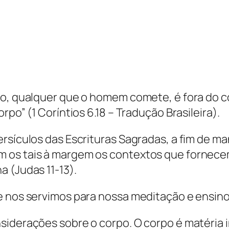
ado, qualquer que o homem comete, é fora do 
rpo” (1 Coríntios 6.18 – Tradução Brasileira).
ersículos das Escrituras Sagradas, a fim de 
 os tais à margem os contextos que fornecem 
 (Judas 11-13).
e nos servimos para nossa meditação e ensino
siderações sobre o corpo. O corpo é matéria i