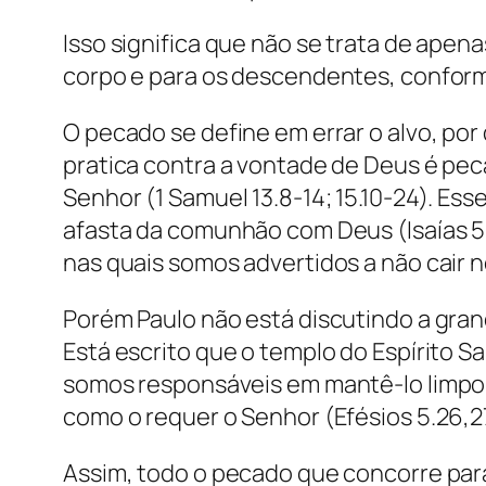
Isso significa que não se trata de ap
corpo e para os descendentes, confor
O pecado se define em errar o alvo, por
pratica contra a vontade de Deus é peca
Senhor (1 Samuel 13.8-14; 15.10-24). E
afasta da comunhão com Deus (Isaías 59.2
nas quais somos advertidos a não cair ne
Porém Paulo não está discutindo a gra
Está escrito que o templo do Espírito Sa
somos responsáveis em mantê-lo limpo e
como o requer o Senhor (Efésios 5.26,2
Assim, todo o pecado que concorre para