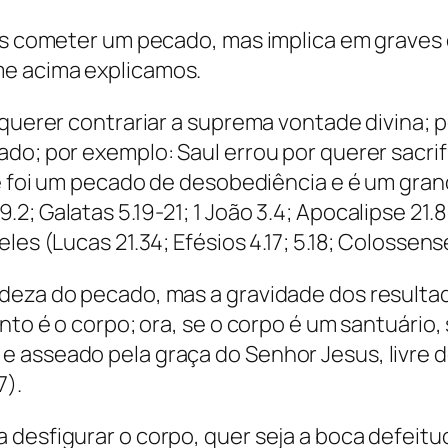
enas cometer um pecado, mas implica em grave
me acima explicamos.
 querer contrariar a suprema vontade divina; 
do; por exemplo: Saul errou por querer sacri
sse foi um pecado de desobediência e é um gr
; Galatas 5.19-21; 1 João 3.4; Apocalipse 21.8
les (Lucas 21.34; Efésios 4.17; 5.18; Colossens
ndeza do pecado, mas a gravidade dos result
nto é o corpo; ora, se o corpo é um santuário,
 asseado pela graça do Senhor Jesus, livre 
7).
 desfigurar o corpo, quer seja a boca defeitu