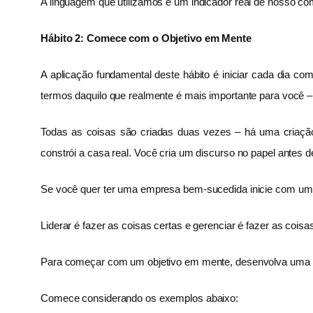
A linguagem que utilizamos é um indicador real de nosso c
Hábito 2: Comece com o Objetivo em Mente
A aplicação fundamental deste hábito é iniciar cada dia 
termos daquilo que realmente é mais importante para você –
Todas as coisas são criadas duas vezes – há uma criação 
constrói a casa real. Você cria um discurso no papel antes d
Se você quer ter uma empresa bem-sucedida inicie com um pl
Liderar é fazer as coisas certas e gerenciar é fazer as coisas 
Para começar com um objetivo em mente, desenvolva uma fi
Comece considerando os exemplos abaixo: