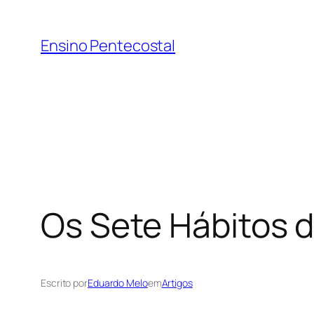
Pular
para
Ensino Pentecostal
o
conteúdo
Os Sete Hábitos 
Escrito por
Eduardo Melo
em
Artigos