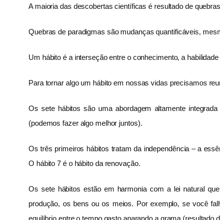
A maioria das descobertas científicas é resultado de quebr
Quebras de paradigmas são mudanças quantificáveis, mesmo
Um hábito é a interseção entre o conhecimento, a habilidade 
Para tornar algo um hábito em nossas vidas precisamos reun
Os sete hábitos são uma abordagem altamente integrada
(podemos fazer algo melhor juntos).
Os três primeiros hábitos tratam da independência – a essê
O hábito 7 é o hábito da renovação.
Os sete hábitos estão em harmonia com a lei natural qu
produção, os bens ou os meios. Por exemplo, se você fa
equilíbrio entre o tempo gasto aparando a grama (resultado