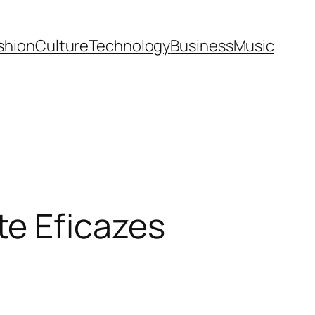
shion
Culture
Technology
Business
Music
te Eficazes