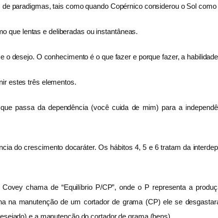
as de paradigmas, tais como quando Copérnico considerou o Sol como o
 que lentas e deliberadas ou instantâneas.
e o desejo. O conhecimento é o que fazer e porque fazer, a habilidade 
ir estes três elementos.
 que passa da dependência (você cuida de mim) para a independê
ncia do crescimento docaráter. Os hábitos 4, 5 e 6 tratam da inter
e Covey chama de “Equilíbrio P/CP”, onde o P representa a produç
lha na manutenção de um cortador de grama (CP) ele se desgastará
 desejado) e a manutenção do cortador de grama (bens).