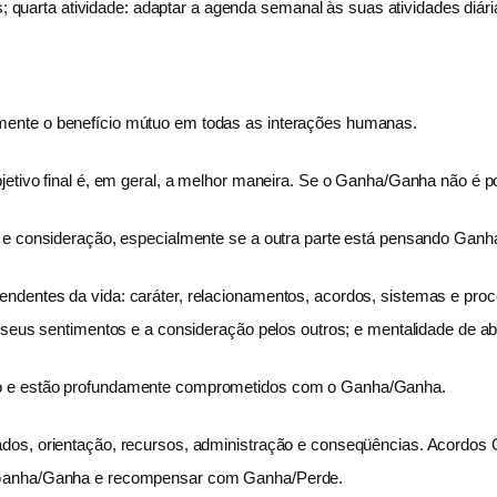
s; quarta atividade: adaptar a agenda semanal às suas atividades diári
mente o benefício mútuo em todas as interações humanas.
etivo final é, em geral, a melhor maneira. Se o Ganha/Ganha não é pos
m e consideração, especialmente se a outra parte está pensando Gan
dentes da vida: caráter, relacionamentos, acordos, sistemas e proces
r seus sentimentos e a consideração pelos outros; e mentalidade de a
ro e estão profundamente comprometidos com o Ganha/Ganha.
jados, orientação, recursos, administração e conseqüências. Acor
m Ganha/Ganha e recompensar com Ganha/Perde.