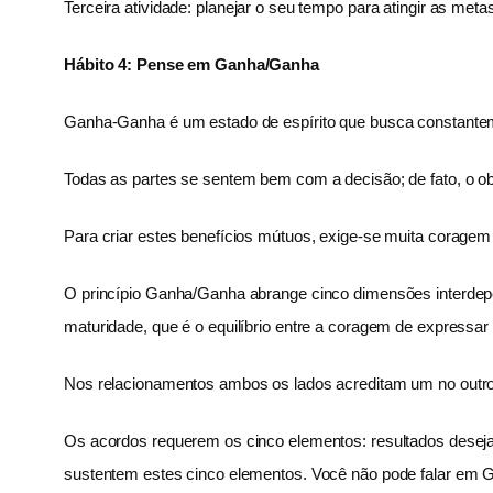
Terceira atividade: planejar o seu tempo para atingir as meta
Hábito 4: Pense em Ganha/Ganha
Ganha-Ganha é um estado de espírito que busca constante
Todas as partes se sentem bem com a decisão; de fato, o obj
Para criar estes benefícios mútuos, exige-se muita corage
O princípio Ganha/Ganha abrange cinco dimensões interdepen
maturidade, que é o equilíbrio entre a coragem de expressa
Nos relacionamentos ambos os lados acreditam um no out
Os acordos requerem os cinco elementos: resultados dese
sustentem estes cinco elementos. Você não pode falar e