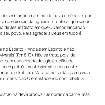
ode ser mantido no meio do povo de Deus e, por
to no episódio da figueira infrutífera, que secou
ério de Jesus Cristo em que O vemos lançando
do seu povo. Para agradar a Deus em tudo é
r no Espírito –“Andais em Espírito e não
ivereis”(Rm 8:13). Não se trata, pois, da
ão, sem capacidade de agir, crucificada
no Espírito”o crente vive vitoriosamente
ndante e frutífera. Mas, como se dá isso na vida
 ordens; Não O entristecendo com rebeldia,
ristão na deve produzir as obras da carne, mas,