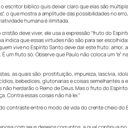
 escritor bíblico quis deixar claro que elas são múltipla
, o que mostra a amplitude das possibilidades no erro,
iatividade humana é ilimitada.
stão deve viver, ele usa a expressão “fruto do Espírito
na indica que essas virtudes não são para ser escolhid
em vive no Espírito Santo deve dar este fruto: amor, a
 É um fruto só. Observe que Paulo não coloca um “e” na 
as, as quais são: prostituição, impureza, lascívia, idolat
micídios, bebedices, glutonarias e coisas semelhantes a 
 não herdarão o Reino de Deus. Mas o fruto do Espírito
. Contra essas coisas não há lei.”
do contraste entre o modo de vida do crente cheio do E
inosa com seus desejos corruptos, a qual continua no