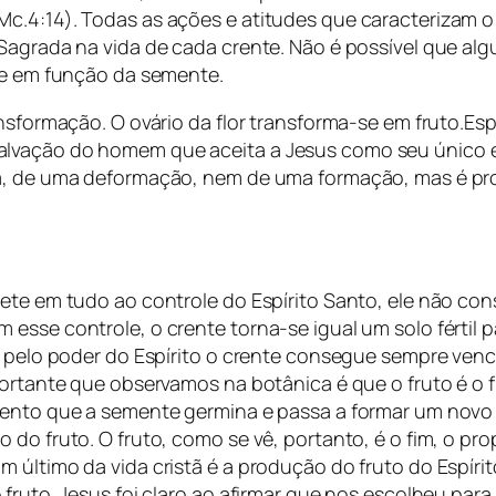
c.4:14). Todas as ações e atitudes que caracterizam o
Sagrada na vida de cada crente. Não é possível que alg
ste em função da semente.
nsformação. O ovário da flor transforma-se em fruto.Esp
lvação do homem que aceita a Jesus como seu único e s
rma, de uma deformação, nem de uma formação, mas é p
ete em tudo ao controle do Espírito Santo, ele não cons
sse controle, o crente torna-se igual um solo fértil pa
e pelo poder do Espírito o crente consegue sempre vence
portante que observamos na botânica é que o fruto é o f
mento que a semente germina e passa a formar um novo 
do fruto. O fruto, como se vê, portanto, é o fim, o pro
m último da vida cristã é a produção do fruto do Espír
 fruto. Jesus foi claro ao afirmar que nos escolheu par