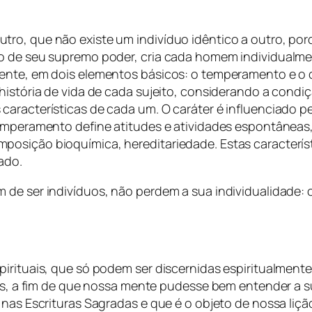
tro, que não existe um indivíduo idêntico a outro, p
ro de seu supremo poder, cria cada homem individualm
ente, em dois elementos básicos: o temperamento e o ca
história de vida de cada sujeito, considerando a condiç
aracterísticas de cada um. O caráter é influenciado pe
temperamento define atitudes e atividades espontâneas
posição bioquímica, hereditariedade. Estas caracter
ado.
m de ser indivíduos, não perdem a sua individualidade
irituais, que só podem ser discernidas espiritualmente (
res, a fim de que nossa mente pudesse bem entender a su
 nas Escrituras Sagradas e que é o objeto de nossa liçã