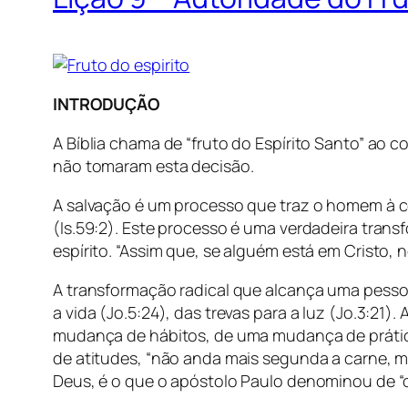
INTRODUÇÃO
A Bíblia chama de “fruto do Espírito Santo” ao
não tomaram esta decisão.
A salvação é um processo que traz o homem à c
(Is.59:2). Este processo é uma verdadeira tr
espírito. “Assim que, se alguém está em Cristo, n
A transformação radical que alcança uma pessoa
a vida (Jo.5:24), das trevas para a luz (Jo.3:
mudança de hábitos, de uma mudança de prátic
de atitudes, “não anda mais segunda a carne, 
Deus, é o que o apóstolo Paulo denominou de “o f