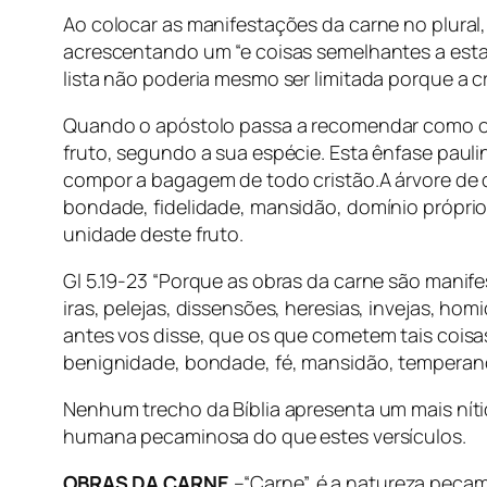
Ao colocar as manifestações da carne no plural, o
acrescentando um “e coisas semelhantes a estas”
lista não poderia mesmo ser limitada porque a cr
Quando o apóstolo passa a recomendar como o cri
fruto, segundo a sua espécie. Esta ênfase pauli
compor a bagagem de todo cristão.A árvore de qu
bondade, fidelidade, mansidão, domínio próprio.
unidade deste fruto.
Gl 5.19-23 “Porque as obras da carne são manifest
iras, pelejas, dissensões, heresias, invejas, ho
antes vos disse, que os que cometem tais coisas
benignidade, bondade, fé, mansidão, temperança
Nenhum trecho da Bíblia apresenta um mais níti
humana pecaminosa do que estes versículos.
OBRAS DA CARNE
–“Carne”, é a natureza pecam