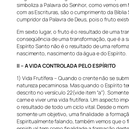
simboliza a Palavra do Senhor, como vemos em M
com as Escrituras, são o cumprimento da Bíblia 
cumpridor da Palavra de Deus, pois o fruto exi
Em sexto lugar, o fruto é o resultado de uma tra
conseqüência de uma transformação, que é a sa
Espírito Santo não é o resultado de uma refo
nascimento, nascimento da água e do Espírito.
II – A VIDA CONTROLADA PELO ESPÍRITO
1) Vida Frutífera – Quando o crente não se subm
natureza pecaminosa. Mas quando o Espírito tem e
descrito no versículo 22(vide item “a”). Soment
carne e viver uma vida frutífera. Um aspecto im
o resultado de todo um ciclo vital. Desde o mo
somente um objetivo, uma finalidade: a formação 
Espiritualmente falando, também vemos que o fi
espiritual tem como finalidade a formação deste