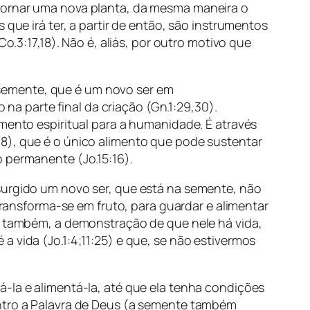
 tornar uma nova planta, da mesma maneira o
 que irá ter, a partir de então, são instrumentos
o.3:17,18). Não é, aliás, por outro motivo que
 a semente, que é um novo ser em
a parte final da criação (Gn.1:29,30).
imento espiritual para a humanidade. É através
48), que é o único alimento que pode sustentar
o permanente (Jo.15:16).
 surgido um novo ser, que está na semente, não
 transforma-se em fruto, para guardar e alimentar
é, também, a demonstração de que nele há vida,
 vida (Jo.1:4;11:25) e que, se não estivermos
á-la e alimentá-la, até que ela tenha condições
entro a Palavra de Deus (a semente também