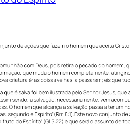
 conjunto de ações que fazem o homem que aceita Crist
omunhão com Deus, pois retira o pecado do homem, que
ansformação, que muda o homem completamente, atingi
ova criatura é: as coisas velhas já passaram; eis que tud
 que é salva foi bem ilustrada pelo Senhor Jesus, que 
21). Assim sendo, a salvação, necessariamente, vem ac
as. O homem que alcança a salvação passa a ter um n
mas, segundo e Espírito”(Rm 8:1).Este novo conjunto d
ruto do Espírito” (Gl.5:22) e que será o assunto de tod