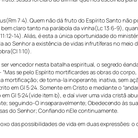
us(Rm 7:4). Quem não dá fruto do Espírito Santo não p
to bem claro tanto na parábola da vinha(Lc 13:6-9), quan
1:12-14). Aliás, é esta a única oportunidade do minist
ao Senhor a existência de vidas infrutíferas no meio 
bra(Cl 1:10).
o ser vencedor nesta batalha espiritual, o segredo éanda
“Mas se pelo Espírito mortificardes as obras do corpo, v
a mortificação; de torna-la inoperante, inativa, sem aç
ito em Gl 5:24. Somente em Cristo e mediante o “andar 
m Gl 5:24(vide item b), e daí viver uma vida cristã abu
nte; seguindo-O inseparavelmente; Obedecendo às suas
isas do Senhor; Confiando nEle continuamente.
oxo das possibilidades de vida em duas expressões: o c