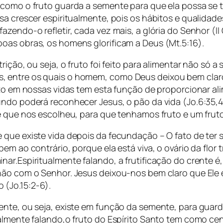
, como o fruto guarda a semente para que ela possa se
a crescer espiritualmente, pois os hábitos e qualidades
endo-o refletir, cada vez mais, a glória do Senhor (II C
oas obras, os homens glorificam a Deus (Mt.5:16).
rição, ou seja, o fruto foi feito para alimentar não só
entre os quais o homem, como Deus deixou bem claro n
nto em nossas vidas tem esta função de proporcionar al
undo poderá reconhecer Jesus, o pão da vida (Jo.6:35,
se que nos escolheu, para que tenhamos fruto e um frut
 que existe vida depois da fecundação – O fato de ter
em ao contrário, porque ela está viva, o ovário da flor
nar.Espiritualmente falando, a frutificação do crente 
ão com o Senhor. Jesus deixou-nos bem claro que Ele é a
(Jo.15:2-6).
ente, ou seja, existe em função da semente, para guard
ualmente falando,o fruto do Espírito Santo tem como c