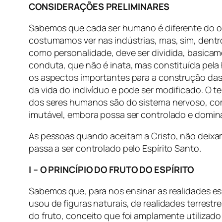
CONSIDERAÇÕES PRELIMINARES
Sabemos que cada ser humano é diferente do ou
costumamos ver nas indústrias, mas, sim, dent
como personalidade, deve ser dividida, basicam
conduta, que não é inata, mas constituída pela 
os aspectos importantes para a construção das c
da vida do indivíduo e pode ser modificado. O 
dos seres humanos são do sistema nervoso, com
imutável, embora possa ser controlado e domin
As pessoas quando aceitam a Cristo, não deixa
passa a ser controlado pelo Espírito Santo.
I – O PRINCÍPIO DO FRUTO DO ESPÍRITO
Sabemos que, para nos ensinar as realidades esp
usou de figuras naturais, de realidades terrest
do fruto, conceito que foi amplamente utilizado