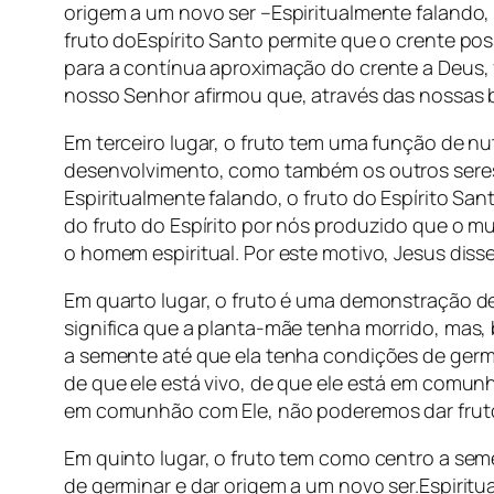
origem a um novo ser –Espiritualmente falando
fruto doEspírito Santo permite que o crente poss
para a contínua aproximação do crente a Deus, faz
nosso Senhor afirmou que, através das nossas b
Em terceiro lugar, o fruto tem uma função de nut
desenvolvimento, como também os outros seres, 
Espiritualmente falando, o fruto do Espírito Sa
do fruto do Espírito por nós produzido que o m
o homem espiritual. Por este motivo, Jesus dis
Em quarto lugar, o fruto é uma demonstração de
significa que a planta-mãe tenha morrido, mas, b
a semente até que ela tenha condições de germi
de que ele está vivo, de que ele está em comunh
em comunhão com Ele, não poderemos dar fruto 
Em quinto lugar, o fruto tem como centro a sem
de germinar e dar origem a um novo ser.Espirit