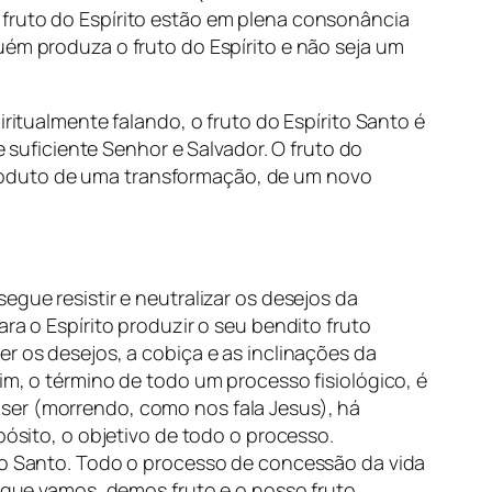
 fruto do Espírito estão em plena consonância
uém produza o fruto do Espírito e não seja um
iritualmente falando, o fruto do Espírito Santo é
uficiente Senhor e Salvador. O fruto do
roduto de uma transformação, de um novo
egue resistir e neutralizar os desejos da
ra o Espírito produzir o seu bendito fruto
r os desejos, a cobiça e as inclinações da
im, o término de todo um processo fisiológico, é
ser (morrendo, como nos fala Jesus), há
pósito, o objetivo de todo o processo.
ito Santo. Todo o processo de concessão da vida
a que vamos, demos fruto e o nosso fruto