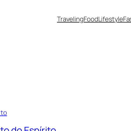
Traveling
Food
Lifestyle
Fa
to do Espírito