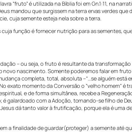
lavra “fruto” é utilizada na Bíblia foi em Gn.1:11, na narr
, Deus mandou que surgissem na terra ervas verdes q
ie, cuja semente esteja nela sobre a terra.
 cuja função é fornecer nutrição para as sementes, qu
dação – ou seja, o fruto é resultante da transformação d
novo nascimento. Somente poderemos falar em fruto do
dança completa, total, absoluta –“…se alguém está em C
7). No exato momento da Conversão o “velho homem” é
piritual, e de forma simultânea, recebe a Regeneração,
 é galardoado com a Adoção, tornando-se filho de Deus
Jesus dá tanto valor à frutificação, porque ela é um
tem a finalidade de guardar(proteger) a semente até q