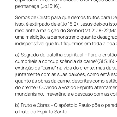
permaneça (Jo.15:16).
Somos de Cristo para que demos frutos para De
isso, é extirpado dele(Jo 15:2). Jesus deixou is
mediante a maldição do Senhor(Mt 21:18-22;Mc 1
uma maldição, a demonstrar o quanto desagrada 
indispensável que frutifiquemos em toda a boa o
a) Segredo da batalha espiritual – Para o cristã
cumprireis a concupiscência da carne”(Gl 5:16) – 
extinção da “carne” na vida do crente, mas da su
juntamente com as suas paixões, como está escr
quanto às obras da carne, descritas como estão e
do crente? Ouvindo a voz do Espírito atentame
mundanismo, irreverência e descaso com as co
b) Fruto e Obras – O apóstolo Paulo põe o parad
o fruto do Espírito Santo.