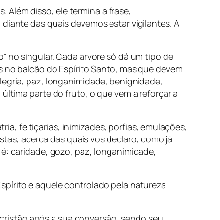
s. Além disso, ele termina a frase,
 diante das quais devemos estar vigilantes. A
” no singular. Cada arvore só dá um tipo de
as no balcão do Espírito Santo, mas que devem
legria, paz, longanimidade, benignidade,
última parte do fruto, o que vem a reforçar a
ria, feitiçarias, inimizades, porfias, emulações,
estas, acerca das quais vos declaro, como já
 é: caridade, gozo, paz, longanimidade,
spírito e aquele controlado pela natureza
 cristão após a sua conversão, sendo seu