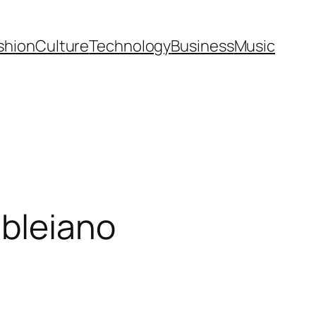
shion
Culture
Technology
Business
Music
mbleiano