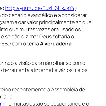
deo
http://youtu.be/EuzH6HkJsY4
)
do cenário evangélico e a considerar
aram a dar valor principalmente ao que
izímo que muitas vezes era usado os
 se não dizimar Deus soltaria o
de EBD com o tema
A verdadeira
rindo a visão para não olhar só como
 ferramenta a internet e vários meios
o reino recentemente a Assembléia de
r Ciro
tml
, e muitas estão se despertando e o