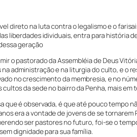
l direto na luta contra o legalismo e o faris
as liberdades idividuais, entra para história
 dessa geração
ir o pastorado da Assembléia de Deus Vitória 
a administração e na liturgia do culto, e o r
vado no crescimento da membresia, e no núm
 cultos da sede no bairro da Penha, mais em 
sa que é observada, é que até pouco tempo não
nos era a vontade de jovens de se tornarem P
uerendo ser pastores no futuro, foi-se o temp
 sem dignidade para sua família.