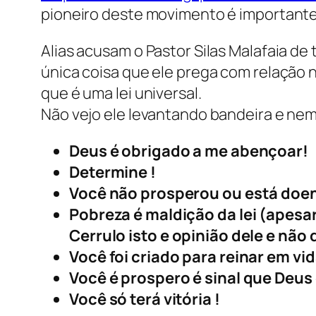
pioneiro deste movimento é importante r
Alias acusam o Pastor Silas Malafaia de
única coisa que ele prega com relação n
que é uma lei universal.
Não vejo ele levantando bandeira e ne
Deus é obrigado a me abençoar!
Determine !
Você não prosperou ou está doent
Pobreza é maldição da lei (apesar 
Cerrulo isto e opinião dele e não 
Você foi criado para reinar em vid
Você é prospero é sinal que Deus
Você só terá vitória !