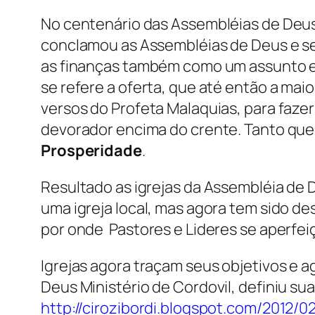
No centenário das Assembléias de Deus a
conclamou as Assembléias de Deus e se
as finanças também como um assunto esp
se refere a oferta, que até então a mai
versos do Profeta Malaquias, para faze
devorador encima do crente. Tanto que
Prosperidade
.
Resultado as igrejas da Assembléia de 
uma igreja local, mas agora tem sido d
por onde Pastores e Lideres se aperfei
Igrejas agora traçam seus objetivos e 
Deus Ministério de Cordovil, definiu su
http://cirozibordi.blogspot.com/2012/0