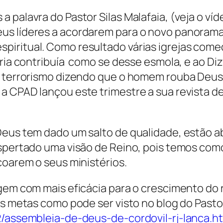
 palavra do Pastor Silas Malafaia, (veja o ví
us líderes a acordarem para o novo panorama 
iritual. Como resultado várias igrejas começ
oria contribuía como se desse esmola, e ao D
r terrorismo dizendo que o homem rouba Deus e
 a CPAD lançou este trimestre a sua revista 
Deus tem dado um salto de qualidade, estão ab
espertado uma visão de Reino, pois temos como
çoarem o seus ministérios.
agem com mais eficácia para o crescimento d
as metas como pode ser visto no blog do Pasto
2/assembleia-de-deus-de-cordovil-rj-lanca.h