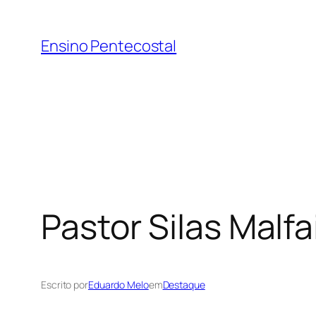
Pular
para
Ensino Pentecostal
o
conteúdo
Pastor Silas Malf
Escrito por
Eduardo Melo
em
Destaque