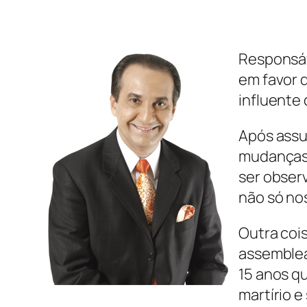
Responsáve
em favor d
influente
Após assum
mudanças n
ser obser
não só nos
Outra coi
assemblea
15 anos q
martírio e