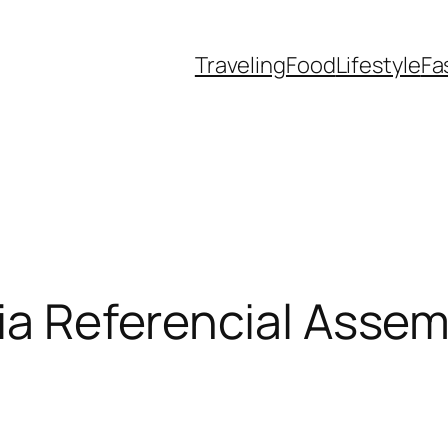
Traveling
Food
Lifestyle
Fa
aia Referencial Asse