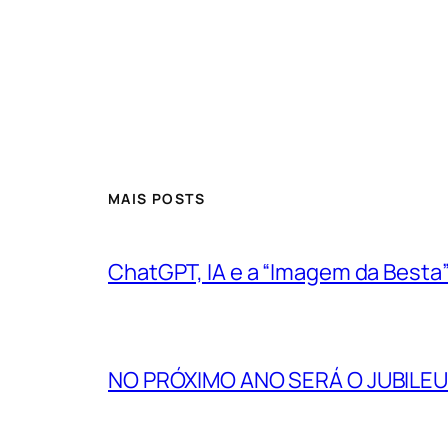
https://www.luxurywatch.to/
review
to
be
sure
their
fantastic
MAIS POSTS
good
quality
ChatGPT, IA e a “Imagem da Besta
along
with
incredible
NO PRÓXIMO ANO SERÁ O JUBILEU
star
in
the