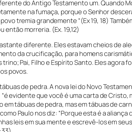
ferente do Antigo Testamento um. Quando M
amente na fumaça, porque o Senhor descera 
o povo tremia grandemente “(Ex 19, 18) Tam
então morreria. (Ex. 19,12)
 bastante diferente. Eles estavam cheios de a
nto da crucificação, para homens carismáti
rino; Pai, Filho e Espírito Santo. Eles agora 
 os povos.
 tábuas de pedra. A nova lei do Novo Testamen
z: “é evidente que você é uma carta de Cristo,
ão em tábuas de pedra, mas em tábuas de carne,
como Paulo nos diz: “Porque esta é a aliança q
inhas leis em sua mente e escrevê-los em seus
33)..