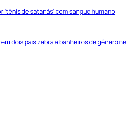
 por ‘tênis de satanás’ com sangue humano
 tem dois pais zebra e banheiros de gênero n