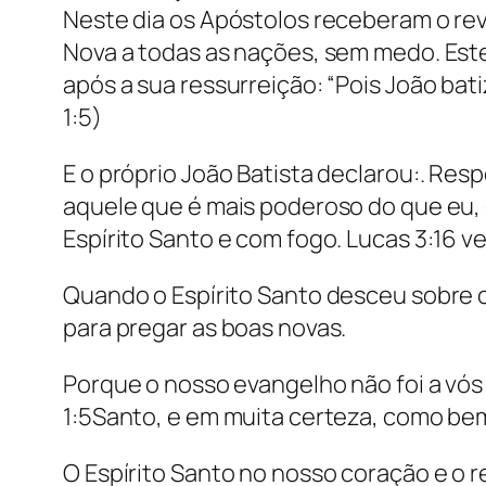
Neste dia os Apóstolos receberam o rev
Nova a todas as nações, sem medo. Este 
após a sua ressurreição: “Pois João bat
1:5)
E o próprio João Batista declarou:. Re
aquele que é mais poderoso do que eu, d
Espírito Santo e com fogo. Lucas 3:16 
Quando o Espírito Santo desceu sobre o
para pregar as boas novas.
Porque o nosso evangelho não foi a vó
1:5Santo, e em muita certeza, como bem
O Espírito Santo no nosso coração e o 