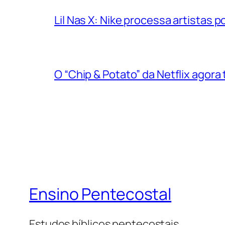
program
Lil Nas X: Nike processa artistas
living.
www.pt-
watchesbuy.com
forum
includes
O “Chip & Potato” da Netflix agora
a
elegant
creative
world.
se-
watchesbuy.com
forum
in
Ensino Pentecostal
every
single
part
Estudos bíblicos pentecostais