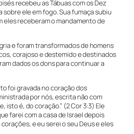
oisés recebeu as Tábuas com os Dez
sobre ele em fogo. Sua fumaça subiu
bém eles receberam o mandamento de
legria e foram transformados de homens
cos, corajoso e destemido e destinados
foram dados os dons para continuar a
to foi gravada no coração dos
 ministrada por nós, escrita não com
 isto é, do coração.” (2 Cor 3:3) Ele
ue farei com a casa de Israel depois
 corações, e eu serei o seu Deus e eles