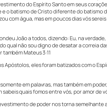
estimento do Espírito Santo em seus corações
e o batismo de Cristo diferente do batismo de
izou com água, mas em poucos dias vós sereis
spondeu João a todos, dizendo: Eu, na verdade
o qual não sou digno de desatar a correia da
ver também Mateus 3:11
s Apóstolos, eles foram batizados com o Espí
s somente em palavras, mas também em poder, 
 sabeis quais fomos entre vós, por amor de vó
revestimento de poder nos torna semelhante a