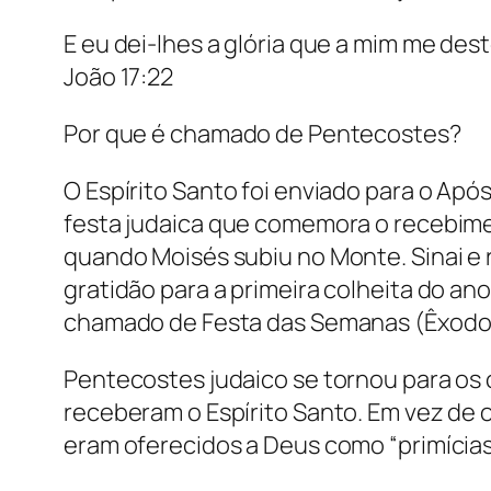
E eu dei-lhes a glória que a mim me de
João 17:22
Por que é chamado de Pentecostes?
O Espírito Santo foi enviado para o Ap
festa judaica que comemora o recebimen
quando Moisés subiu no Monte. Sinai e
gratidão para a primeira colheita do an
chamado de Festa das Semanas (Êxodo 34,
Pentecostes judaico se tornou para os 
receberam o Espírito Santo. Em vez de os
eram oferecidos a Deus como “primícia