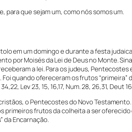
ste, para que sejam um, como nós somos um.
óstolo em um domingo e durante a festa judai
to por Moisés da Lei de Deus no Monte. Sinai.
 receberam a lei. Para os judeus, Pentecoste
o. Foi quando ofereceram os frutos “primeira” 
22, Lev 23, 15, 16,17, Num. 28, 26,31, Deut 1
cristãos, o Pentecostes do Novo Testamento. 
 primeiros frutos da colheita a ser oferecido 
s” da Encarnação.