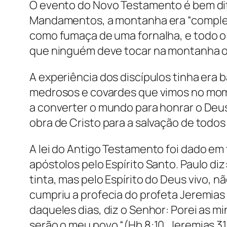
O evento do Novo Testamento é bem di
Mandamentos, a montanha era “complet
como fumaça de uma fornalha, e todo 
que ninguém deve tocar na montanha ou 
A experiência dos discípulos tinha era
medrosos e covardes que vimos no mome
a converter o mundo para honrar o Deus t
obra de Cristo para a salvação de todos
A lei do Antigo Testamento foi dado em
apóstolos pelo Espírito Santo. Paulo di
tinta, mas pelo Espírito do Deus vivo, n
cumpriu a profecia do profeta Jeremias 
daqueles dias, diz o Senhor: Porei as m
serão o meu povo “(Hb 8:10, Jeremias 31: