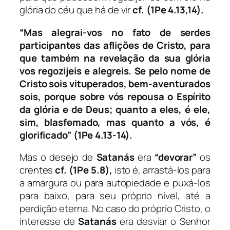
glória do céu que há de vir
cf.
(1Pe 4.13,14).
“Mas alegrai-vos no fato de serdes
participantes das aflições de Cristo, para
que também na revelação da sua glória
vos regozijeis e alegreis. Se pelo nome de
Cristo sois vituperados, bem-aventurados
sois, porque sobre vós repousa o Espírito
da glória e de Deus; quanto a eles, é ele,
sim, blasfemado, mas quanto a vós, é
glorificado” (1Pe 4.13-14).
Mas o desejo de
Satanás
era
“devorar”
os
crentes
cf.
(1Pe 5.8),
isto é, arrastá-los para
a amargura ou para autopiedade e puxá-los
para baixo, para seu próprio nível, até a
perdição eterna. No caso do próprio Cristo, o
interesse de
Satanás
era desviar o Senhor