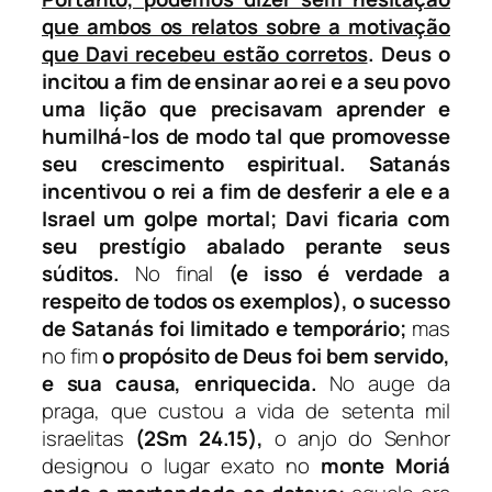
que ambos os relatos sobre a motivação
que Davi recebeu estão corretos
. Deus o
incitou a fim de ensinar ao rei e a seu povo
uma lição que precisavam aprender e
humilhá-los de modo tal que promovesse
seu crescimento espiritual. Satanás
incentivou o rei a fim de desferir a ele e a
Israel um golpe mortal; Davi ficaria com
seu prestígio abalado perante seus
súditos.
No final
(e isso é verdade a
respeito de todos os exemplos),
o sucesso
de Satanás foi limitado e temporário;
mas
no fim
o propósito de Deus foi bem servido,
e sua causa, enriquecida.
No auge da
praga, que custou a vida de setenta mil
israelitas
(2Sm 24.15),
o anjo do Senhor
designou o lugar exato no
monte Moriá