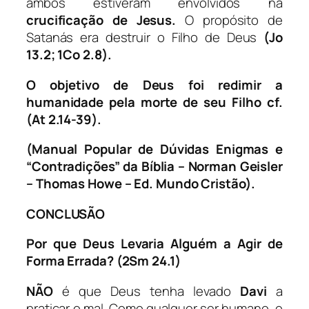
ambos estiveram envolvidos na
crucificação de Jesus.
O propósito de
Satanás era destruir o Filho de Deus
(Jo
13.2; 1Co 2.8).
O objetivo de Deus foi redimir a
humanidade pela morte de seu Filho
cf.
(At 2.14-39).
(Manual Popular de Dúvidas Enigmas e
“Contradições” da Bíblia – Norman Geisler
– Thomas Howe – Ed. Mundo Cristão).
CONCLUSÃO
Por que Deus Levaria Alguém a Agir de
Forma Errada? (2Sm 24.1)
NÃO
é que Deus tenha levado
Davi
a
praticar o mal. Como qualquer ser humano, o