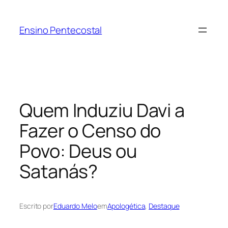
Pular
para
Ensino Pentecostal
o
conteúdo
Quem Induziu Davi a
Fazer o Censo do
Povo: Deus ou
Satanás?
Escrito por
Eduardo Melo
em
Apologética
, 
Destaque