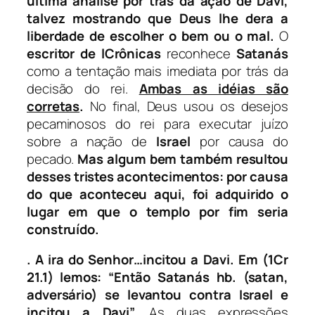
última análise por trás da ação de Davi,
talvez mostrando que Deus lhe dera a
liberdade de escolher o bem ou o mal.
O
escritor de lCrônicas
reconhece
Satanás
como a tentação mais imediata por trás da
decisão do rei.
Ambas as idéias são
corretas
.
No final, Deus usou os desejos
pecaminosos do rei para executar juízo
sobre a nação de
Israel
por causa do
pecado.
Mas algum bem também resultou
desses tristes acontecimentos:
por causa
do que aconteceu aqui, foi adquirido o
lugar em que o templo por fim seria
construído.
.
A ira do Senhor…incitou a Davi. Em (1Cr
21.1) lemos:
“Então Satanás hb. (satan,
adversário) se levantou contra Israel e
incitou a Davi”.
As duas expressões