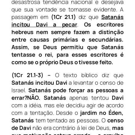
desastrosa tendência nacional e desejava
que sua vontade se tornasse evidente. A
passagem em
(1Cr 21.1)
diz que
Satanás
incitou Davi a pecar
.
Os escritores
hebreus nem sempre fazem a distinção
entre causas primárias e secundárias.
Assim, se Deus permitiu que Satanás
tentasse o rei, para esses escritores é
como se o próprio Deus o tivesse feito.
(1Cr 21.1-3) –
O texto bíblico diz que
Satanás
incitou Davi
a levantar o censo de
Israel.
Satanás pode forçar as pessoas a
errar?NÃO. Satanás
apenas tentou
Davi
com a idéia, mas ele decidiu agir de acordo
com a tentação. Desde o
jardim no Éden,
Satanás
tem tentado as pessoas. O
censo
de Davi
não era contrário á lei de Deus,
mas