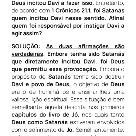
Deus incitou Davi a fazer isso.
Entretanto,
de acordo com
1 Crônicas 21.1,
foi Satanás
quem incitou Davi nesse sentido.
Afinal
quem foi responsável por instigar Davi a
agir assim?
SOLUÇÃO:
As duas afirmações são
verdadeiras
.
Embora tenha sido Satanás
que diretamente incitou Davi,
foi Deus
que permitiu essa provocação.
Embora o
propósito de
Satanás
tenha sido destruir
Davi
e povo de Deus,
o objetivo de
Deus
era o de humilhá-los e ensinar-lhes uma
valiosa lição espiritual. Essa situação é bem
semelhante àquela descrita nos primeiros
capítulos do
livro de Jó,
nos quais tanto
Deus como Satanás
estiveram envolvidos
com o sofrimento de
Jó.
Semelhantemente,