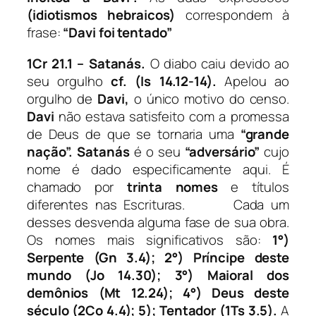
(idiotismos hebraicos)
correspondem à
frase:
“Davi foi tentado”
1Cr 21.1 – Satanás.
O diabo caiu devido ao
seu orgulho
cf. (Is 14.12-14).
Apelou ao
orgulho de
Davi,
o único motivo do censo.
Davi
não estava satisfeito com a promessa
de Deus de que se tornaria uma
“grande
nação”.
Satanás
é o seu
“adversário”
cujo
nome é dado especificamente aqui. É
chamado por
trinta nomes
e títulos
diferentes nas Escrituras. Cada um
desses desvenda alguma fase de sua obra.
Os nomes mais significativos são:
1°)
Serpente (Gn 3.4);
2°) Príncipe deste
mundo (Jo 14.30); 3°) Maioral dos
demônios (Mt 12.24); 4°) Deus deste
século (2Co 4.4); 5); Tentador (1Ts 3.5).
A