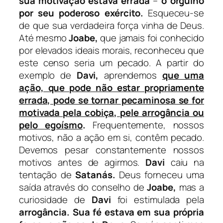
sua motivação estava errada
–
o orgulho
por seu poderoso exército.
Esqueceu-se
de que sua verdadeira força vinha de Deus.
Até mesmo
Joabe,
que jamais foi conhecido
por elevados ideais morais, reconheceu que
este censo seria um pecado. A partir do
exemplo de
Davi,
aprendemos
que uma
ação, que pode não estar propriamente
errada, pode se tornar pecaminosa se for
motivada pela cobiça, pele arrogância ou
pelo egoísmo
.
Frequentemente, nossos
motivos, não a ação em si, contêm pecado.
Devemos pesar constantemente nossos
motivos antes de agirmos.
Davi
caiu na
tentação de
Satanás.
Deus forneceu uma
saída através do conselho de
Joabe,
mas a
curiosidade de
Davi
foi estimulada pela
arrogância.
Sua fé estava em sua própria