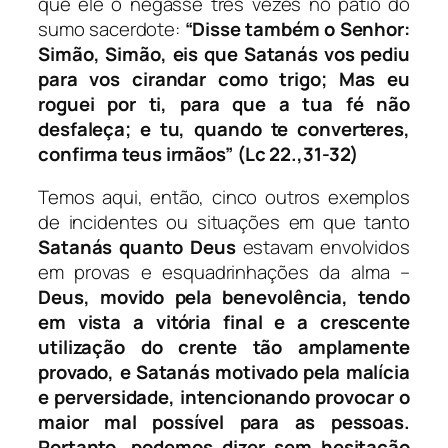
que ele o negasse três vezes no pátio do
sumo sacerdote:
“
Disse também o Senhor:
Simão, Simão, eis que Satanás vos pediu
para vos cirandar como trigo; Mas eu
roguei por ti, para que a tua fé não
desfaleça; e tu, quando te converteres,
confirma teus irmãos” (Lc 22.,31-32)
Temos aqui, então, cinco outros exemplos
de incidentes ou situações em que tanto
Satanás quanto Deus
estavam envolvidos
em provas e esquadrinhações da alma –
Deus, movido pela benevolência, tendo
em vista a vitória final e a crescente
utilização do crente tão amplamente
provado, e Satanás motivado pela malícia
e perversidade, intencionando provocar o
maior mal possível para as pessoas.
Portanto, podemos dizer sem hesitação