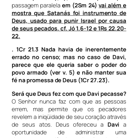
passagem paralela
em
(2Sm 24)
vai além e
mostra que Satanás foi instrumento de
Deus, usado para punir Israel por causa
de seus pecados.
cf. Jó 1.6-12 e 1Rs 22.20-
22.
.
1Cr 21.3 Nada havia de inerentemente
errado no censo; mas no caso de Davi,
parece que ele queria saber o poder do
povo armado
(ver v. 5)
e não manter sua
fé na promessa de Deus (1Cr 27.23).
Será que Deus fez com que Davi pecasse?
O Senhor nunca faz com que as pessoas
errem, mas permite que os pecadores
revelem a iniqüidade de seu coração através
de seus atos. Deus ofereceu a
Davi
a
oportunidade de administrar uma