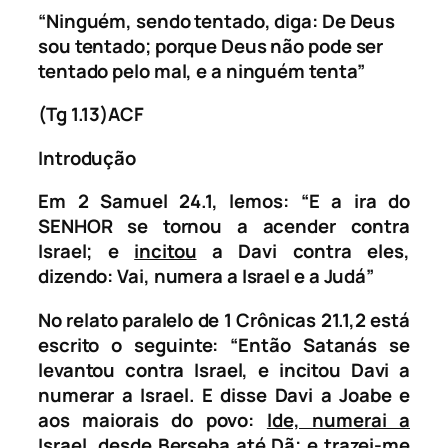
“Ninguém, sendo tentado, diga: De Deus
sou tentado; porque Deus não pode ser
tentado pelo mal, e a ninguém tenta”
(Tg 1.13)ACF
Introdução
Em 2 Samuel 24.1, lemos: “
E a ira do
SENHOR se tornou a acender contra
Israel; e
incitou
a Davi contra eles,
dizendo: Vai, numera a Israel e a Judá”
No relato paralelo de 1 Crônicas 21.1,2 está
escrito o seguinte:
“
Então Satanás se
levantou contra Israel, e incitou Davi a
numerar a Israel. E disse Davi a Joabe e
aos maiorais do povo:
Ide, numerai a
Israel, desde Berseba até Dã; e trazei-me