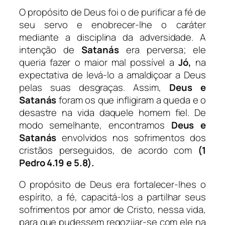
O propósito de Deus foi o de purificar a fé de
seu servo e enobrecer-lhe o caráter
mediante a disciplina da adversidade. A
intenção de
Satanás
era perversa; ele
queria fazer o maior mal possível a
Jó,
na
expectativa de levá-lo a amaldiçoar a Deus
pelas suas desgraças. Assim,
Deus e
Satanás
foram os que infligiram a queda e o
desastre na vida daquele homem fiel. De
modo semelhante, encontramos
Deus e
Satanás
envolvidos nos sofrimentos dos
cristãos perseguidos, de acordo com
(1
Pedro 4.19 e 5.8).
O propósito de Deus era fortalecer-lhes o
espírito, a fé, capacitá-los a partilhar seus
sofrimentos por amor de Cristo, nessa vida,
para que pudessem regozijar-se com ele na