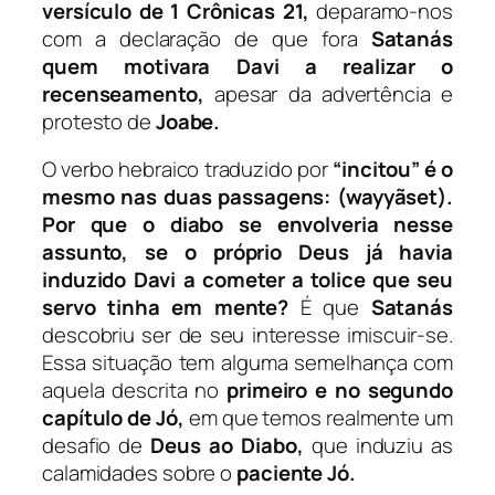
versículo de 1 Crônicas 21,
deparamo-nos
com a declaração de que fora
Satanás
quem motivara Davi a realizar o
recenseamento,
apesar da advertência e
protesto de
Joabe.
O verbo hebraico traduzido por
“incitou” é o
mesmo nas duas passagens:
(wayyãset).
Por que o diabo se envolveria nesse
assunto, se o próprio Deus já havia
induzido Davi a cometer a tolice que seu
servo tinha em mente?
É que
Satanás
descobriu ser de seu interesse imiscuir-se.
Essa situação tem alguma semelhança com
aquela descrita no
primeiro e no segundo
capítulo de Jó,
em que temos realmente um
desafio de
Deus ao Diabo,
que induziu as
calamidades sobre o
paciente Jó.