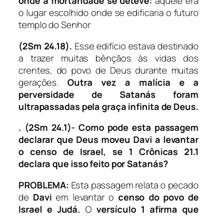
onde a mortandade se deteve:
aquele era
o lugar escolhido onde se edificaria o futuro
templo do Senhor
(2Sm 24.18).
Esse edifício estava destinado
a trazer muitas bênçãos às vidas dos
crentes, do povo de Deus durante muitas
gerações.
Outra vez a malícia e a
perversidade de Satanás foram
ultrapassadas pela graça infinita de Deus.
.
(2Sm 24.1)- Como pode esta passagem
declarar que Deus moveu Davi a levantar
o censo de Israel, se 1 Crônicas 21.1
declara que isso feito por Satanás?
PROBLEMA:
Esta passagem relata o pecado
de
Davi
em levantar o
censo do povo de
Israel e Judá.
O
versícuIo 1
afirma que