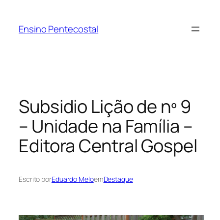
Pular
para
Ensino Pentecostal
o
conteúdo
Subsidio Lição de nº 9
– Unidade na Família –
Editora Central Gospel
Escrito por
Eduardo Melo
em
Destaque