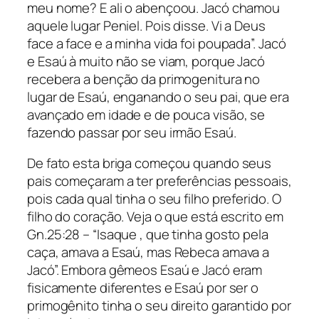
meu nome? E ali o abençoou. Jacó chamou
aquele lugar Peniel. Pois disse. Vi a Deus
face a face e a minha vida foi poupada”. Jacó
e Esaú à muito não se viam, porque Jacó
recebera a benção da primogenitura no
lugar de Esaú, enganando o seu pai, que era
avançado em idade e de pouca visão, se
fazendo passar por seu irmão Esaú.
De fato esta briga começou quando seus
pais começaram a ter preferências pessoais,
pois cada qual tinha o seu filho preferido. O
filho do coração. Veja o que está escrito em
Gn.25:28 – “Isaque , que tinha gosto pela
caça, amava a Esaú, mas Rebeca amava a
Jacó”. Embora gêmeos Esaú e Jacó eram
fisicamente diferentes e Esaú por ser o
primogênito tinha o seu direito garantido por