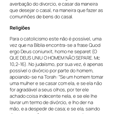
averbação do divorcio, e casar da maneira
que desejar o casal, na maneira que fazer as
comunhões de bens do casal.
Religiões
Para o catolicismo este não é possível, uma
vez que na Bíblia encontra-se a frase
Quod
ergo Deus coniunxit, homo ne separet
(O
QUE DEUS UNIU O HOMEM NÃO SEPARE. Mc
10,2-16). No judaísmo, por sua vez, é apenas
possível o divórcio por parte do homem,
apoiando-se na Torah:
“Se um homem tomar
uma mulher e se casar com ela, e se ela não
for agradável a seus olhos, por ter ele
achado coisa indecente nela, e se ele lhe
lavrar um termo de divórcio, e lho der na
mão, e a despedir de casa; e se ela, saindo