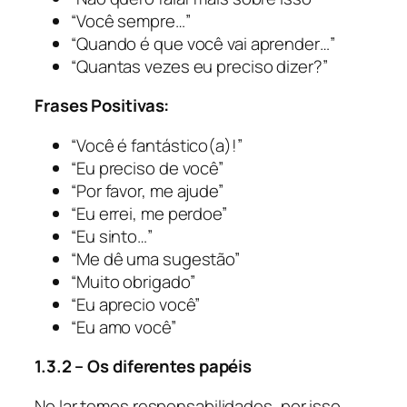
“Você sempre…”
“Quando é que você vai aprender…”
“Quantas vezes eu preciso dizer?”
Frases Positivas:
“Você é fantástico(a)!”
“Eu preciso de você”
“Por favor, me ajude”
“Eu errei, me perdoe”
“Eu sinto…”
“Me dê uma sugestão”
“Muito obrigado”
“Eu aprecio você”
“Eu amo você”
1.3.2 – Os diferentes papéis
No lar temos responsabilidades, por isso