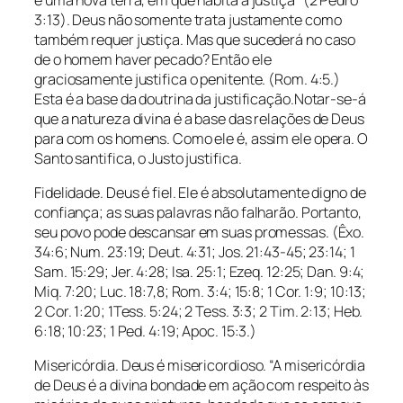
3:13). Deus não somente trata justamente como
também requer justiça. Mas que sucederá no caso
de o homem haver pecado? Então ele
graciosamente justifica o penitente. (Rom. 4:5.)
Esta é a base da doutrina da justificação.Notar-se-á
que a natureza divina é a base das relações de Deus
para com os homens. Como ele é, assim ele opera. O
Santo santifica, o Justo justifica.
Fidelidade. Deus é fiel. Ele é absolutamente digno de
confiança; as suas palavras não falharão. Portanto,
seu povo pode descansar em suas promessas. (Êxo.
34:6; Num. 23:19; Deut. 4:31; Jos. 21:43-45; 23:14; 1
Sam. 15:29; Jer. 4:28; Isa. 25:1; Ezeq. 12:25; Dan. 9:4;
Miq. 7:20; Luc. 18:7,8; Rom. 3:4; 15:8; 1 Cor. 1:9; 10:13;
2 Cor. 1:20; 1Tess. 5:24; 2 Tess. 3:3; 2 Tim. 2:13; Heb.
6:18; 10:23; 1 Ped. 4:19; Apoc. 15:3.)
Misericórdia. Deus é misericordioso. “A misericórdia
de Deus é a divina bondade em ação com respeito às