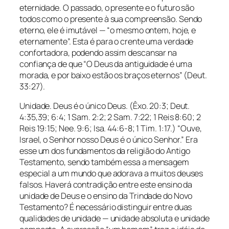
eternidade. O passado, o presente e o futuro são
todos como o presente à sua compreensão. Sendo
eterno, ele é imutável — “o mesmo ontem, hoje, e
eternamente”. Esta é para o crente uma verdade
confortadora, podendo assim descansar na
confiança de que “O Deus da antiguidade é uma
morada, e por baixo estão os braços eternos” (Deut.
33:27).
Unidade. Deus é o único Deus. (Êxo. 20:3; Deut.
4:35,39; 6:4; 1 Sam. 2:2; 2 Sam. 7:22; 1 Reis 8:60; 2
Reis 19:15; Nee. 9:6; Isa. 44:6-8; 1 Tim. 1:17.) “Ouve,
Israel, o Senhor nosso Deus é o único Senhor.” Era
esse um dos fundamentos da religião do Antigo
Testamento, sendo também essa a mensagem
especial a um mundo que adorava a muitos deuses
falsos. Haverá contradição entre este ensino da
unidade de Deus e o ensino da Trindade do Novo
Testamento? É necessário distinguir entre duas
qualidades de unidade — unidade absoluta e unidade