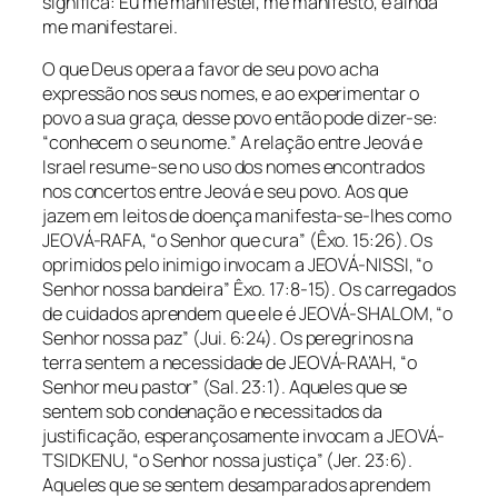
significa: Eu me manifestei, me manifesto, e ainda
me manifestarei.
O que Deus opera a favor de seu povo acha
expressão nos seus nomes, e ao experimentar o
povo a sua graça, desse povo então pode dizer-se:
“conhecem o seu nome.” A relação entre Jeová e
Israel resume-se no uso dos nomes encontrados
nos concertos entre Jeová e seu povo. Aos que
jazem em leitos de doença manifesta-se-lhes como
JEOVÁ-RAFA, “o Senhor que cura” (Êxo. 15:26). Os
oprimidos pelo inimigo invocam a JEOVÁ-NISSI, “o
Senhor nossa bandeira” Êxo. 17:8-15). Os carregados
de cuidados aprendem que ele é JEOVÁ-SHALOM, “o
Senhor nossa paz” (Jui. 6:24). Os peregrinos na
terra sentem a necessidade de JEOVÁ-RA’AH, “o
Senhor meu pastor” (Sal. 23:1). Aqueles que se
sentem sob condenação e necessitados da
justificação, esperançosamente invocam a JEOVÁ-
TSIDKENU, “o Senhor nossa justiça” (Jer. 23:6).
Aqueles que se sentem desamparados aprendem