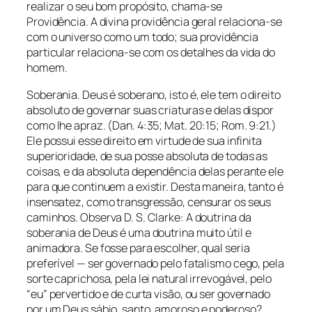
realizar o seu bom propósito, chama-se
Providência. A divina providência geral relaciona-se
com o universo como um todo; sua providência
particular relaciona-se com os detalhes da vida do
homem.
Soberania. Deus é soberano, isto é, ele tem o direito
absoluto de governar suas criaturas e delas dispor
como lhe apraz. (Dan. 4:35; Mat. 20:15; Rom. 9:21.)
Ele possui esse direito em virtude de sua infinita
superioridade, de sua posse absoluta de todas as
coisas, e da absoluta dependência delas perante ele
para que continuem a existir. Desta maneira, tanto é
insensatez, como transgressão, censurar os seus
caminhos. Observa D. S. Clarke: A doutrina da
soberania de Deus é uma doutrina muito útil e
animadora. Se fosse para escolher, qual seria
preferível — ser governado pelo fatalismo cego, pela
sorte caprichosa, pela lei natural irrevogável, pelo
“eu” pervertido e de curta visão, ou ser governado
por um Deus sábio, santo, amoroso e poderoso?