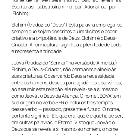
Escrituras, substituíram-no por ‘Adonai ou por
‘Elohim;
Elohim (traduzido “Deus”.) Esta palavra emprega-se
sempre que sejam descritos ou implícitos o poder
criativo e a onipotência de Deus. Elohim é o Deus-
Criador. A forma plural significa a plenitude de poder
e representa a trindade.
Jeová (traduzido “Senhor” na versão de Almeida.)
Elohim, o Deus-Criador, não permanece alheio às
suas criaturas. Observando Deus a necessidade
entre os homens, desceu para ajudá-los e salvá-los;
ao assumir esta relação, ele revela-se a si mesmo
como Jeová , o Deus da Aliança. O nome JEOVÁ tem
sua origem no verbo SER e inclui os três tempos
desse verbo — passado, presente e futuro. O nome,
portanto significa: Ele que era, que é e que há de ser;
em outras palavras, o Eterno. Visto que Jeová é o
Deus que se revela a si mesmo ao homem, o nome