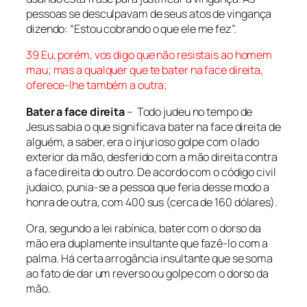
pessoas se
desculpa
vam de
seus atos de vingança
dizendo: “
Estou
cobrando o que
ele
me fez”.
39
Eu, porém, vos digo que não resistais ao homem
mau; mas a qualquer que te bater na face direita,
oferece-lhe também a outra;
Bater a face direita
– Todo judeu no tempo de
Jesus sabia o que significava bater na face direita de
alguém, a saber, era o injurioso golpe com o lado
exterior da mão, desferido com a mão direita contra
a face direita do outro. De acordo com o código civil
judaico, punia-se a pessoa que feria desse modo a
honra de outra, com 400 sus (cerca de 160 dólares).
Ora, segundo a lei rabínica, bater com o dorso da
mão era duplamente insultante que fazê-lo com a
palma. Há certa arrogância insultante que se soma
ao fato de dar um reverso ou golpe com o dorso da
mão.