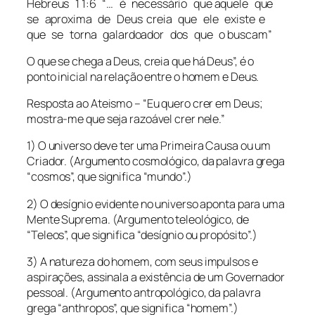
Hebreus 1 1:6 “… é necessário que aquele que
se aproxima de Deus creia que ele existe e
que se torna galardoador dos que o buscam”
O que se chega a Deus, creia que há Deus”, é o
ponto inicial na relação entre o homem e Deus.
Resposta ao Ateismo – “Eu quero crer em Deus;
mostra-me que seja razoável crer nele.”
1) O universo deve ter uma Primeira Causa ou um
Criador. (Argumento cosmológico, da palavra grega
“cosmos”, que significa “mundo”.)
2) O desígnio evidente no universo aponta para uma
Mente Suprema. (Argumento teleológico, de
“Teleos”, que significa “desígnio ou propósito”.)
3) A natureza do homem, com seus impulsos e
aspirações, assinala a existência de um Governador
pessoal. (Argumento antropológico, da palavra
grega “anthropos”, que significa “homem”.)