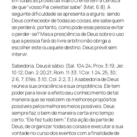
Em todas as provas da vida o crente tem a certeza
de que “vosso Pai celestial sabe” (Mat. 6:8). A
seguinte dificuldade se apresenta a alguns: sendo
Deus conhecedor de todas as coisas, ele sabe quem
se perderá; portanto, como pode essa pessoa evitar
o perder-se? Mas a presciência de Deus sobre o uso
que a pessoa fará do livre arbítrio não obriga a
escolher este ou aquele destino. Deus prevê sem
intervir.
Sabedoria. Deus é sábio. (Sal. 104:24; Prov. 3:19; Jer.
10:12; Dan. 2:20,21; Rom. 11:33; 1 Cor. 1:24, 25, 30;
2:6, 7; Efés. 3:10; Col. 2:2, 3.) A sabedoria de Deus
reúne a sua onisciência e sua onipotência. Ele tem
poder para levar a efeito seu conhecimento de tal
maneira que se realizem os melhores propósitos
possíveis pelos melhores meios possíveis. Deus
sempre faz o bem de maneira certa e no tempo
certo. “Ele fez tudo bem.” Esta ação da parte de
Deus, de organizar todas as coisas e executar a sua
vontade no curso dos eventos com a finalidade de