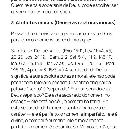
Quem rejeita a soberania de Deus, pode escolher ser
governado dentre o que sobra.
3. Atributos morais (Deus e as criaturas morais).
Passando em revista o registro das obras de Deus
para com os homens, aprendemos que:
Santidade. Deus é santo. (Êxo. 15:11; Lev. 11:44, 45;
20:26; Jos. 24:19; l Sam. 2:2; Sal. 5:4; 111:9; 145:17;
Isa. 6:3; 43:14,15; Jer. 23:9; Luc. 1:49; Tia. 1:13; 1 Ped.
1:15, 16; Apoc. 4:8; 15:3, 4.) A santidade de Deus
significa a sua absoluta pureza moral; ele não pode
pecar nem tolerar o pecado. O sentido original da
palavra “santo” é “separado”. Em que sentido está
Deus separado? Ele está separado do homem no
espaço — ele está no céu, o homem na terra. Ele
está separado do homem quanto à natureza e
caráter — ele é perfeito, o homem é imperfeito; ele é
divino, o homem é humano; ele é moralmente
perfeito, o homem é pecaminoso. Vemos, então, que