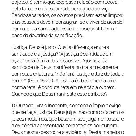
objetos, é termo que expressa relação com Jeová —
pelo fato de estar separado para o seu serviço.
Sendo separados, os objetos precisam estar limpos;
e as pessoas devem consagrar-se e viver de acordo
com a lei da santidade. Esses fatos constituem a
base da doutrina da santificação.
Justiça. Deus é justo. Qual a diferença entre a
santidade e a justiça? “A justiça é santidade em
ação”, esta é uma das respostas. A justiça é a
santidade de Deus manifesta no tratar retamente
com suas criaturas. “não fará justiça o Juiz de toda a
terra?” (Gên. 18:25). A justiça é obediência a uma
norma reta; é conduta reta em relação a outrem.
Quando é que Deus manifesta este atributo?
1) Quando livra o inocente, condena o ímpio e exige
que se faça justiça. Deus julga, não como o fazem os
juízes modernos, que baseiam seu julgamento sobre
a evidência apresentada perante eles por outrem.
Deus mesmo descobre a evidência. Desta maneira o