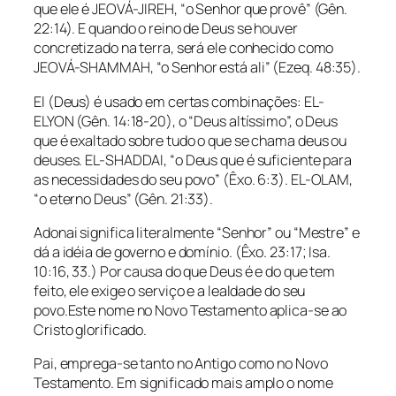
que ele é JEOVÁ-JIREH, “o Senhor que provê” (Gên.
22:14). E quando o reino de Deus se houver
concretizado na terra, será ele conhecido como
JEOVÁ-SHAMMAH, “o Senhor está ali” (Ezeq. 48:35).
El (Deus) é usado em certas combinações: EL-
ELYON (Gên. 14:18-20), o “Deus altíssimo”, o Deus
que é exaltado sobre tudo o que se chama deus ou
deuses. EL-SHADDAI, “o Deus que é suficiente para
as necessidades do seu povo” (Êxo. 6:3). EL-OLAM,
“o eterno Deus” (Gên. 21:33).
Adonai significa literalmente “Senhor” ou “Mestre” e
dá a idéia de governo e domínio. (Êxo. 23:17; Isa.
10:16, 33.) Por causa do que Deus é e do que tem
feito, ele exige o serviço e a lealdade do seu
povo.Este nome no Novo Testamento aplica-se ao
Cristo glorificado.
Pai, emprega-se tanto no Antigo como no Novo
Testamento. Em significado mais amplo o nome