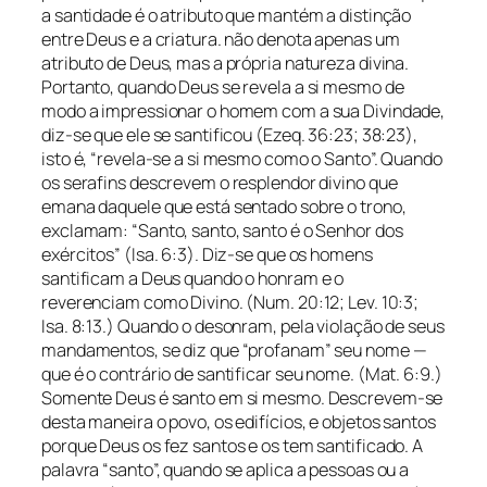
a santidade é o atributo que mantém a distinção
entre Deus e a criatura. não denota apenas um
atributo de Deus, mas a própria natureza divina.
Portanto, quando Deus se revela a si mesmo de
modo a impressionar o homem com a sua Divindade,
diz-se que ele se santificou (Ezeq. 36:23; 38:23),
isto é, “revela-se a si mesmo como o Santo”. Quando
os serafins descrevem o resplendor divino que
emana daquele que está sentado sobre o trono,
exclamam: “Santo, santo, santo é o Senhor dos
exércitos” (Isa. 6:3). Diz-se que os homens
santificam a Deus quando o honram e o
reverenciam como Divino. (Num. 20:12; Lev. 10:3;
Isa. 8:13.) Quando o desonram, pela violação de seus
mandamentos, se diz que “profanam” seu nome —
que é o contrário de santificar seu nome. (Mat. 6:9.)
Somente Deus é santo em si mesmo. Descrevem-se
desta maneira o povo, os edifícios, e objetos santos
porque Deus os fez santos e os tem santificado. A
palavra “santo”, quando se aplica a pessoas ou a