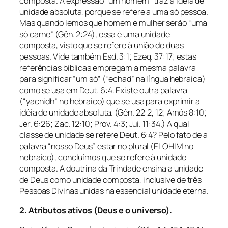
composta. A expressão “um homem” traz a idéia de
unidade absoluta, porque se refere a uma só pessoa.
Mas quando lemos que homem e mulher serão “uma
só carne” (Gên. 2:24), essa é uma unidade
composta, visto que se refere à união de duas
pessoas. Vide também Esd. 3:1; Ezeq. 37:17; estas
referências bíblicas empregam a mesma palavra
para significar “um só” (“echad” na língua hebraica)
como se usa em Deut. 6:4. Existe outra palavra
(“yachidh” no hebraico) que se usa para exprimir a
idéia de unidade absoluta. (Gên. 22:2, 12; Amós 8:10;
Jer. 6:26; Zac. 12:10; Prov. 4:3; Jui. 11:34.) A qual
classe de unidade se refere Deut. 6:4? Pelo fato de a
palavra “nosso Deus” estar no plural (ELOHIM no
hebraico), concluímos que se refere à unidade
composta. A doutrina da Trindade ensina a unidade
de Deus como unidade composta, inclusive de três
Pessoas Divinas unidas na essencial unidade eterna.
2. Atributos ativos (Deus e o universo).