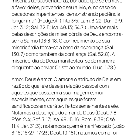
misérias de suas criaturas, bondade que se comove
a favor deles, provendo o seu alivio, e, no caso de
pecadores impenitentes, demonstrando paciência
longânima” (Hodges). (Tito 3:5; Lam. 3:22; Dan. 9:9;
Jer. 3:12; Sal. 32:5; Isa. 49:13; 54:7.) Uma das mais
belas descrições da misericórdia de Deus encontra-
se no Salmo 103:8-18. O conhecimento de sua
misericórdia toma-se a base da esperança (Sal.
130:7) como também da confiança (Sal. 52:8). A
misericórdia de Deus manifestou-se de maneira
eloqüente ao enviar Cristo ao mundo. (Luc. 1:78.)
Amor. Deus é amor. O amor é o atributo de Deus em
razão do qual ele deseja relação pessoal com
aqueles que possuem a sua imagem e, mui
especialmente, com aqueles que foram
santificados em caráter, feitos semelhantes a ele.
Notamos a descrição do amor de Deus (Deut. 7:8;
Efés. 2:4; Sof. 3:17; Isa. 49:15, 16; Rom. 8:39; Osé.
11:4; Jer. 31:3); notamos a quem é manifestado (João
3:16; 16:27; 17:23; Deut. 10:18); notamos como foi