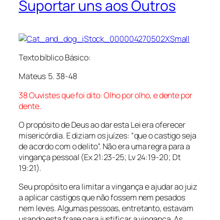
Suportar uns aos Outros
Texto bíblico Básico:
Mateus 5. 38-48
38 Ouvistes que foi dito: Olho por olho, e dente por
dente.
O
propósito de Deus ao dar esta Lei era oferecer
misericórdia.
E diziam
os juízes: “que o castigo seja
de
acord
o com
o delito”. Não era uma
regra
para a
vingança pessoal (Ex 21:23-25; Lv 24:19-20; D
t
19:21).
Seu propósito era limitar a vingança e ajudar ao juiz
a aplicar castigos que não fossem nem
pesados
nem leves. Algumas pessoas, entretanto, estavam
usando esta frase para justificar a vingança.
As