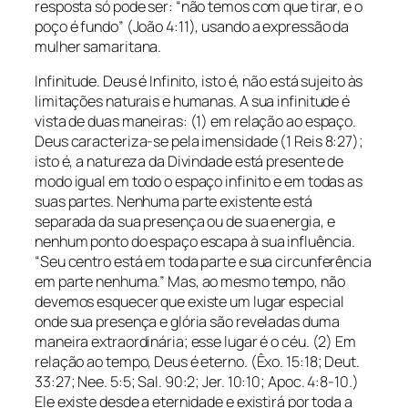
resposta só pode ser: “não temos com que tirar, e o
poço é fundo” (João 4:11), usando a expressão da
mulher samaritana.
Infinitude. Deus é Infinito, isto é, não está sujeito às
limitações naturais e humanas. A sua infinitude é
vista de duas maneiras: (1) em relação ao espaço.
Deus caracteriza-se pela imensidade (1 Reis 8:27);
isto é, a natureza da Divindade está presente de
modo igual em todo o espaço infinito e em todas as
suas partes. Nenhuma parte existente está
separada da sua presença ou de sua energia, e
nenhum ponto do espaço escapa à sua influência.
“Seu centro está em toda parte e sua circunferência
em parte nenhuma.” Mas, ao mesmo tempo, não
devemos esquecer que existe um lugar especial
onde sua presença e glória são reveladas duma
maneira extraordinária; esse lugar é o céu. (2) Em
relação ao tempo, Deus é eterno. (Êxo. 15:18; Deut.
33:27; Nee. 5:5; Sal. 90:2; Jer. 10:10; Apoc. 4:8-10.)
Ele existe desde a eternidade e existirá por toda a