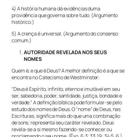
4) A história humana dá evidências duma
providência que governa sobre tudo. (Argumento
histórico.)
5) A crença é universal. (Argumento do consenso
comum.)
AUTORIDADE REVELADA NOS SEUS
NOMES
Quem é, e que é Deus? A melhor definição é a que se
encontra no Catecismo de Westminster:
“Deus é Espírito, infinito, eterno e imutável em seu
ser, sabedoria, poder, santidade, justiça, bondade e
verdade.” A definição bíblica pode formular-se pelo
estudo dos nomes de Deus. O “nome” de Deus, nas
Escrituras, significa mais do que uma combinação
de sons; representa seu caráter revelado. Deus
revela-se a si mesmo fazendo-se conhecer ou
proclamando o seu nome. (Êxo. 6:3; 33:19; 34:5, 6.)