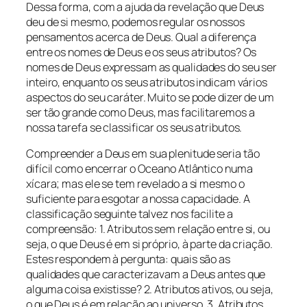
Dessa forma, com a ajuda da revelação que Deus
deu de si mesmo, podemos regular os nossos
pensamentos acerca de Deus. Qual a diferença
entre os nomes de Deus e os seus atributos? Os
nomes de Deus expressam as qualidades do seu ser
inteiro, enquanto os seus atributos indicam vários
aspectos do seu caráter. Muito se pode dizer de um
ser tão grande como Deus, mas facilitaremos a
nossa tarefa se classificar os seus atributos.
Compreender a Deus em sua plenitude seria tão
difícil como encerrar o Oceano Atlântico numa
xícara; mas ele se tem revelado a si mesmo o
suficiente para esgotar a nossa capacidade. A
classificação seguinte talvez nos facilite a
compreensão: 1. Atributos sem relação entre si, ou
seja, o que Deus é em si próprio, à parte da criação.
Estes respondem à pergunta: quais são as
qualidades que caracterizavam a Deus antes que
alguma coisa existisse? 2. Atributos ativos, ou seja,
o que Deus é em relação ao universo. 3. Atributos