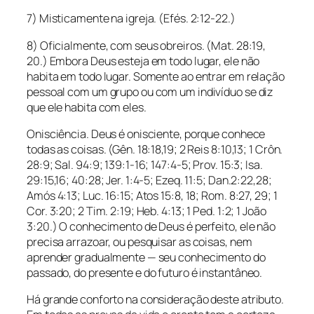
7) Misticamente na igreja. (Efés. 2:12-22.)
8) Oficialmente, com seus obreiros. (Mat. 28:19,
20.) Embora Deus esteja em todo lugar, ele não
habita em todo lugar. Somente ao entrar em relação
pessoal com um grupo ou com um indivíduo se diz
que ele habita com eles.
Onisciência. Deus é onisciente, porque conhece
todas as coisas. (Gên. 18:18,19; 2 Reis 8:10,13; 1 Crôn.
28:9; Sal. 94:9; 139:1-16; 147:4-5; Prov. 15:3; Isa.
29:15,16; 40:28; Jer. 1:4-5; Ezeq. 11:5; Dan.2:22,28;
Amós 4:13; Luc. 16:15; Atos 15:8, 18; Rom. 8:27, 29; 1
Cor. 3:20; 2 Tim. 2:19; Heb. 4:13; 1 Ped. 1:2; 1 João
3:20.) O conhecimento de Deus é perfeito, ele não
precisa arrazoar, ou pesquisar as coisas, nem
aprender gradualmente — seu conhecimento do
passado, do presente e do futuro é instantâneo.
Há grande conforto na consideração deste atributo.