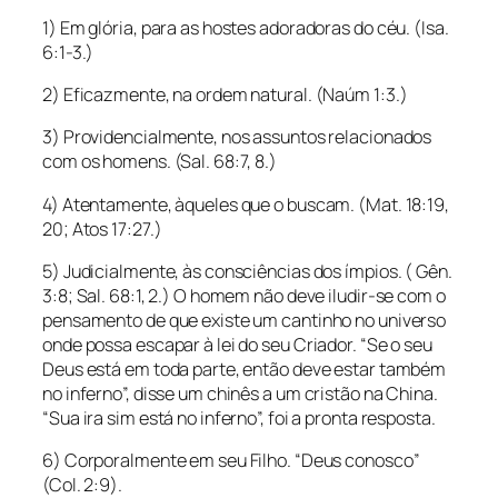
1) Em glória, para as hostes adoradoras do céu. (Isa.
6:1-3.)
2) Eficazmente, na ordem natural. (Naúm 1:3.)
3) Providencialmente, nos assuntos relacionados
com os homens. (Sal. 68:7, 8.)
4) Atentamente, àqueles que o buscam. (Mat. 18:19,
20; Atos 17:27.)
5) Judicialmente, às consciências dos ímpios. ( Gên.
3:8; Sal. 68:1, 2.) O homem não deve iludir-se com o
pensamento de que existe um cantinho no universo
onde possa escapar à lei do seu Criador. “Se o seu
Deus está em toda parte, então deve estar também
no inferno”, disse um chinês a um cristão na China.
“Sua ira sim está no inferno”, foi a pronta resposta.
6) Corporalmente em seu Filho. “Deus conosco”
(Col. 2:9).