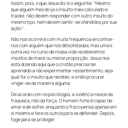
Assim, pois, o que Jesus diz é o seguinte: “Mesmo
que alguém lhes dirija o insulto mais calculado e
traidor, não devem responder com outro insulto do
mesmo tipo, nem devem sentir-se ofendidos por sua
ação.”
Não nos ocorrerá com muita frequência encontrar-
nos com alguém que nos dê bofetadas, mas uma e
outra vez no curso de nossa vida receberemos
insultos de maior ou menor proporção; Jesus nos
está dizendo aqui que o cristão precisa ter
aprendido a não experimentar ressentimento, seja
qual for o insulto que receber, e a não procurar
vingar-se de maneira alguma.
De acordo com os psicólogos, a violência nasce da
fraqueza, não da força. O homem forte é capaz de
amar e de sofrer, enquanto o fraco pensa apenas em
si mesmo e fere os outros para se defender. Depois,
foge para se proteger.