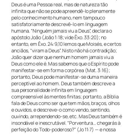
Deus é uma Pessoa real, mas de natureza tão
infinita que não se pode apreendê-lo plenamente
pelo conhecimento humano, nem tampouco
satisfatoriamente descrevê-lo em linguagem
humana. “Ninguém jamais viu a Deus”, declara o
apóstolo João (João 1:18; vide Êxo. 33:20); no
entanto, em Êxo. 24:9,10 lemos que Moisés, e certos
anciãos, “viram a Deus”. Nisto não há contradição;
João quer dizer que nenhum homem jamais viu a
Deus como ele é. Mas sabemos que o Espírito pode
manifestar-se em forma corpórea (Mat. 3:16);
portanto, Deus pode manifestar-se duma maneira
perceptível ao homem. Deus também descreve a
sua personalidade infinita em linguagem
compreensível às mentes finitas; portanto, a Bíblia
fala de Deus como ser que tem mãos, braços, olhos
e ouvidos, e descreve-o como vendo, sentindo,
ouvindo, arrependendo-se, etc. Mas Deus também é
insondável e inescrutável. “Porventura… chegarás à
perfeição do Todo-poderoso?” (Jo 11:7) — e nossa