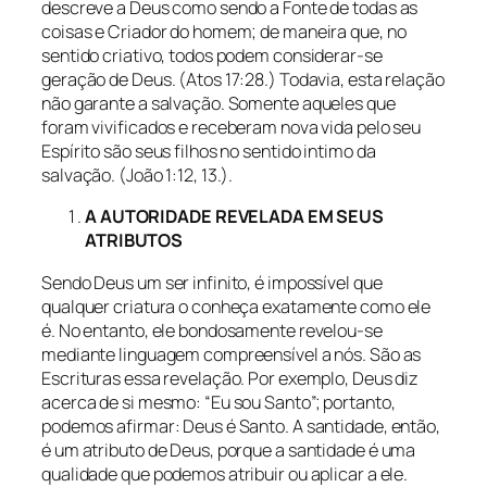
descreve a Deus como sendo a Fonte de todas as
coisas e Criador do homem; de maneira que, no
sentido criativo, todos podem considerar-se
geração de Deus. (Atos 17:28.) Todavia, esta relação
não garante a salvação. Somente aqueles que
foram vivificados e receberam nova vida pelo seu
Espírito são seus filhos no sentido intimo da
salvação. (João 1:12, 13.).
A AUTORIDADE REVELADA EM SEUS
ATRIBUTOS
Sendo Deus um ser infinito, é impossível que
qualquer criatura o conheça exatamente como ele
é. No entanto, ele bondosamente revelou-se
mediante linguagem compreensível a nós. São as
Escrituras essa revelação. Por exemplo, Deus diz
acerca de si mesmo: “Eu sou Santo”; portanto,
podemos afirmar: Deus é Santo. A santidade, então,
é um atributo de Deus, porque a santidade é uma
qualidade que podemos atribuir ou aplicar a ele.