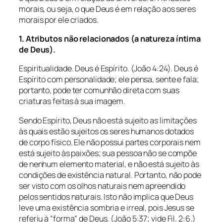
morais, ou seja, o que Deus é em relação aos seres
morais por ele criados.
1. Atributos não relacionados (a natureza íntima
de Deus).
Espiritualidade. Deus é Espírito. (João 4:24). Deus é
Espírito com personalidade; ele pensa, sente e fala;
portanto, pode ter comunhão direta com suas
criaturas feitas à sua imagem.
Sendo Espírito, Deus não está sujeito as limitações
às quais estão sujeitos os seres humanos dotados
de corpo físico. Ele não possui partes corporais nem
está sujeito às paixões; sua pessoa não se compõe
de nenhum elemento material, e não está sujeito às
condições de existência natural. Portanto, não pode
ser visto com os olhos naturais nem apreendido
pelos sentidos naturais. Isto não implica que Deus
leve uma existência sombria e irreal, pois Jesus se
referiu à “forma” de Deus. (João 5:37; vide Fil. 2:6.)