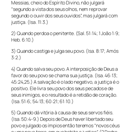
Messias, cheio do Espírito Divino, não julgará
“segundo a vista dos seus olhos, nem reprovar
segundo o ouvir dos seus ouvidos”, mas julgará com
justiça. (Isa. 11:3.)
2) Quando perdoa o penitente. (Sal. 51:14; 1 João 1:9;
Heb. 6:10.)
3) Quando castiga e julga seu povo. (Isa. 8:17; Amós
3:2.)
4) Quando salva seu povo. A interposição de Deus a
favor do seu povo se chama sua justiça. (Isa. 46:13;
45:24,25.) A salvação é o lado negativo, a justiça é o
positivo. Ele livra seu povo dos seus pecados e de
seus inimigos, e o resultado é a retidão de coração.
(Isa. 51:6; 54:13; 60:21; 61:10.)
5) Quando dá vitória à causa de seus servos fiéis.
(Isa. 50:4-9.) Depois de Deus haver libertado seu
povo e julgado os ímpios então teremos “novos céus
e uma nova terra, em que habita a justiça” (2 Pedro