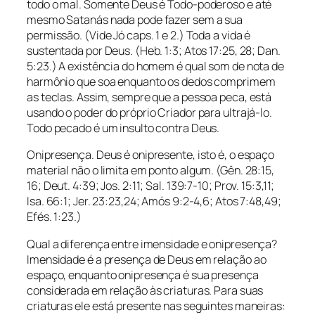
todo o mal. Somente Deus é Todo-poderoso e até
mesmo Satanás nada pode fazer sem a sua
permissão. (Vide Jó caps. 1 e 2.) Toda a vida é
sustentada por Deus. (Heb. 1:3; Atos 17:25, 28; Dan.
5:23.) A existência do homem é qual som de nota de
harmônio que soa enquanto os dedos comprimem
as teclas. Assim, sempre que a pessoa peca, está
usando o poder do próprio Criador para ultrajá-lo.
Todo pecado é um insulto contra Deus.
Onipresença. Deus é onipresente, isto é, o espaço
material não o limita em ponto algum. (Gên. 28:15,
16; Deut. 4:39; Jos. 2:11; Sal. 139:7-10; Prov. 15:3,11;
Isa. 66:1; Jer. 23:23,24; Amós 9:2-4,6; Atos 7:48,49;
Efés. 1:23.)
Qual a diferença entre imensidade e onipresença?
Imensidade é a presença de Deus em relação ao
espaço, enquanto onipresença é sua presença
considerada em relação às criaturas. Para suas
criaturas ele está presente nas seguintes maneiras: