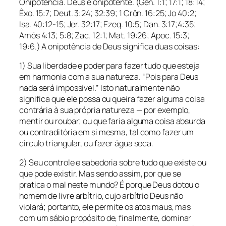
Onipotência. Deus é onipotente. (Gên. 1:1; 17:1; 18:14;
Êxo. 15:7; Deut. 3:24; 32:39; 1 Crôn. 16:25; Jo 40:2;
Isa. 40:12-15; Jer. 32:17; Ezeq. 10:5; Dan. 3:17;4:35;
Amós 4:13; 5:8; Zac. 12:1; Mat. 19:26; Apoc. 15:3;
19:6.) A onipotência de Deus significa duas coisas:
1) Sua liberdade e poder para fazer tudo que esteja
em harmonia com a sua natureza. “Pois para Deus
nada será impossível.” Isto naturalmente não
significa que ele possa ou queira fazer alguma coisa
contrária à sua própria natureza — por exemplo,
mentir ou roubar; ou que faria alguma coisa absurda
ou contraditória em si mesma, tal como fazer um
circulo triangular, ou fazer água seca.
2) Seu controle e sabedoria sobre tudo que existe ou
que pode existir. Mas sendo assim, por que se
pratica o mal neste mundo? É porque Deus dotou o
homem de livre arbítrio, cujo arbítrio Deus não
violará; portanto, ele permite os atos maus, mas
com um sábio propósito de, finalmente, dominar