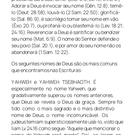
Adorar a Deus é invocar seu nome (Gên. 12:8); temê-
lo (Deut. 28:58); louvá-lo (2 Sam. 22:50); glorificá-
lo (Sal. 86:9); é sacrilégio tomar seu nome em vão.
(Êxo. 20:7), ou profaná-lo ou blasfemá-lo (Lev. 18:21;
24:16). Reverenciar a Deus é santificar ou bendizer
seu nome (Mat. 6:9). O nome do Senhor defende o
seu povo (Sal. 20:1), e por amor do seu nome não os
abandonará (1 Sam. 12:22).
Os seguintes nomes de Deus são os mais comuns
que encontramos nas Escrituras:
Y AHWEH e Y AHWEH TSEBHAOTH. É
especialmente no nome Yahweh, que
gradativamente superou os nomes anteriores,
que Deus se revela o Deus da graça. Sempre foi
tido como o mais sagrado e o mais distintivo
nome de Deus, o nome incomunicável. Os
judeus temiam supersticiosamente usá-lo, visto que
liam Lv 24.16 como segue: “Aquele que mencionar o
nome de Yahweh será morto”. Daí, ao lerem as