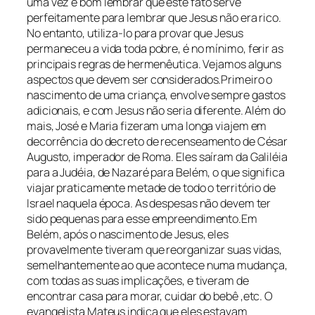
uma vez é bom lembrar que este fato serve
perfeitamente para lembrar que Jesus não era rico.
No entanto, utiliza-lo para provar que Jesus
permaneceu a vida toda pobre, é no mínimo, ferir as
principais regras de hermenêutica. Vejamos alguns
aspectos que devem ser considerados.Primeiro o
nascimento de uma criança, envolve sempre gastos
adicionais, e com Jesus não seria diferente. Além do
mais, José e Maria fizeram uma longa viajem em
decorrência do decreto de recenseamento de César
Augusto, imperador de Roma. Eles saíram da Galiléia
para a Judéia, de Nazaré para Belém, o que significa
viajar praticamente metade de todo o território de
Israel naquela época. As despesas não devem ter
sido pequenas para esse empreendimento.Em
Belém, após o nascimento de Jesus, eles
provavelmente tiveram que reorganizar suas vidas,
semelhantemente ao que acontece numa mudança,
com todas as suas implicações, e tiveram de
encontrar casa para morar, cuidar do bebê ,etc. O
evangelista Mateus indica que eles estavam