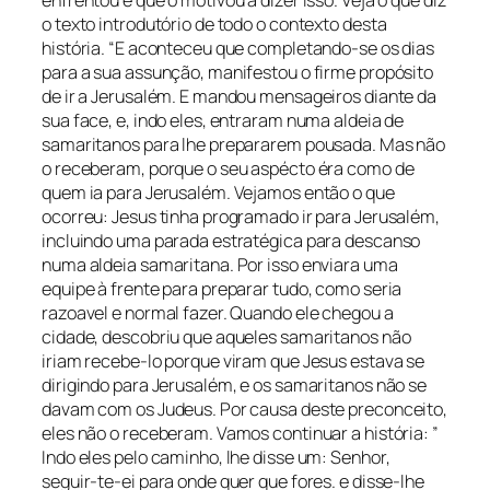
enfrentou e que o motivou a dizer isso. Veja o que diz
o texto introdutório de todo o contexto desta
história. “E aconteceu que completando-se os dias
para a sua assunção, manifestou o firme propósito
de ir a Jerusalém. E mandou mensageiros diante da
sua face, e, indo eles, entraram numa aldeia de
samaritanos para lhe prepararem pousada. Mas não
o receberam, porque o seu aspécto éra como de
quem ia para Jerusalém. Vejamos então o que
ocorreu: Jesus tinha programado ir para Jerusalém,
incluindo uma parada estratégica para descanso
numa aldeia samaritana. Por isso enviara uma
equipe à frente para preparar tudo, como seria
razoavel e normal fazer. Quando ele chegou a
cidade, descobriu que aqueles samaritanos não
iriam recebe-lo porque viram que Jesus estava se
dirigindo para Jerusalém, e os samaritanos não se
davam com os Judeus. Por causa deste preconceito,
eles não o receberam. Vamos continuar a história: ”
Indo eles pelo caminho, lhe disse um: Senhor,
seguir-te-ei para onde quer que fores. e disse-lhe