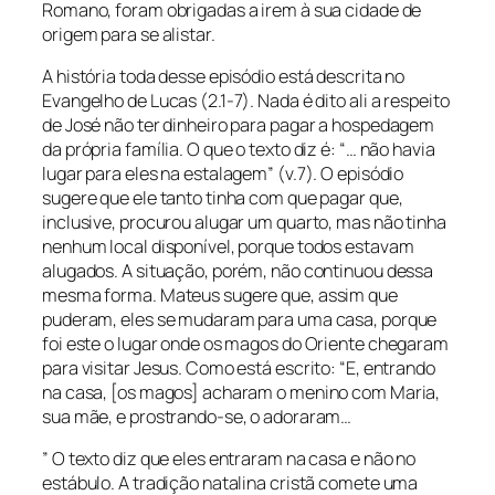
Romano, foram obrigadas a irem à sua cidade de
origem para se alistar.
A história toda desse episódio está descrita no
Evangelho de Lucas (2.1-7). Nada é dito ali a respeito
de José não ter dinheiro para pagar a hospedagem
da própria família. O que o texto diz é: “… não havia
lugar para eles na estalagem” (v.7). O episódio
sugere que ele tanto tinha com que pagar que,
inclusive, procurou alugar um quarto, mas não tinha
nenhum local disponível, porque todos estavam
alugados. A situação, porém, não continuou dessa
mesma forma. Mateus sugere que, assim que
puderam, eles se mudaram para uma casa, porque
foi este o lugar onde os magos do Oriente chegaram
para visitar Jesus. Como está escrito: “E, entrando
na casa, [os magos] acharam o menino com Maria,
sua mãe, e prostrando-se, o adoraram…
” O texto diz que eles entraram na casa e não no
estábulo. A tradição natalina cristã comete uma