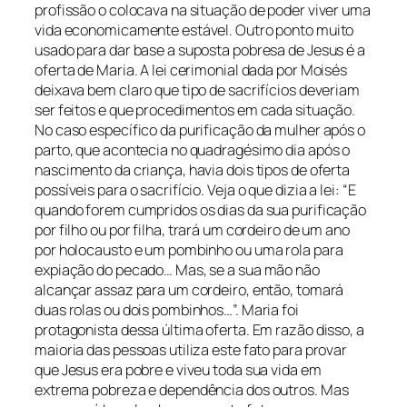
profissão o colocava na situação de poder viver uma
vida economicamente estável. Outro ponto muito
usado para dar base a suposta pobresa de Jesus é a
oferta de Maria. A lei cerimonial dada por Moisés
deixava bem claro que tipo de sacrifícios deveriam
ser feitos e que procedimentos em cada situação.
No caso específico da purificação da mulher após o
parto, que acontecia no quadragésimo dia após o
nascimento da criança, havia dois tipos de oferta
possíveis para o sacrifício. Veja o que dizia a lei: “E
quando forem cumpridos os dias da sua purificação
por filho ou por filha, trará um cordeiro de um ano
por holocausto e um pombinho ou uma rola para
expiação do pecado… Mas, se a sua mão não
alcançar assaz para um cordeiro, então, tomará
duas rolas ou dois pombinhos…”. Maria foi
protagonista dessa última oferta. Em razão disso, a
maioria das pessoas utiliza este fato para provar
que Jesus era pobre e viveu toda sua vida em
extrema pobreza e dependência dos outros. Mas