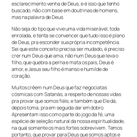
esclarecimento venha de Deus, e é isso que tenho
buscado, não com base em doutrinas de homens,
mas na palavra de Deus.
Não seja do tipo que vive uma vida miserável, toda
enrolada, e tenta se convencer que tudo isso é plano
de Deus, pra esconder sua própria incompetência.
Sei que este conceito precisa ser mudado, é preciso
crer num Deus que ama, não num Deus que leva o
filho, que quebra a perna e mata os pais, Deus é
amor, e Jesus seu filho é manso e humilde de
coração.
Muitos crêem num Deus que faz negociatas
cósmicas com Satanás, a respeito de nossas vidas
pra provar que somos fiéis, e também que Ele dá,
depois toma, pra em seguida dar em dobro.
Apresentam isso como parte do jogo da fé, uma
espécie de seleção natural da nossa espiritualidade,
na qual somente os mais fortes sobrevivem. Temos
portanto, que provar para Deus que somos aptos e