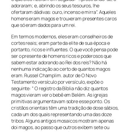
adoraram; e, abrindo os seus tesouros, lhe
ofertaram dádivas: ouro, incenso e mirra”. Aqueles
homens eram magos e trouxeram presentes caros
que só eram dados para um rei.
Em termos modernos, eles eram conselheiros de
cortes reais; eram parte da elite de sua época e
portanto, ricos e influentes. O que você pensa pode
ser o presente de homens ricos e poderosos que
sabem estar adorando ao Rei dos reis? Não há
nenhuma indicação ao certo de quantos magos
eram. Russel Champlim. autor de O Novo
Testamento versículo por versículo, expõe o
seguinte: ” O registro da Bíblia não diz quantos
magos vieram ver o bebê em Belém. As igrejas
primitivas argumentavam sobre esse ponto. Os
cristãos orientais têm uma tradição de dose sábios,
cada um dos quais representando uma das doze
tribos. Alguns antigos mosaicos mostram apenas
doi magos, ao passo que outros exibem sete ou