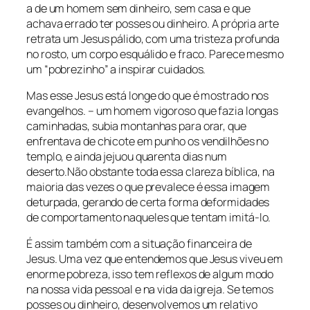
a de um homem sem dinheiro, sem casa e que
achava errado ter posses ou dinheiro. A própria arte
retrata um Jesus pálido, com uma tristeza profunda
no rosto, um corpo esquálido e fraco. Parece mesmo
um “pobrezinho” a inspirar cuidados.
Mas esse Jesus está longe do que é mostrado nos
evangelhos. – um homem vigoroso que fazia longas
caminhadas, subia montanhas para orar, que
enfrentava de chicote em punho os vendilhões no
templo, e ainda jejuou quarenta dias num
deserto.Não obstante toda essa clareza bíblica, na
maioria das vezes o que prevalece é essa imagem
deturpada, gerando de certa forma deformidades
de comportamento naqueles que tentam imitá-lo.
É assim também com a situação financeira de
Jesus. Uma vez que entendemos que Jesus viveu em
enorme pobreza, isso tem reflexos de algum modo
na nossa vida pessoal e na vida da igreja. Se temos
posses ou dinheiro, desenvolvemos um relativo