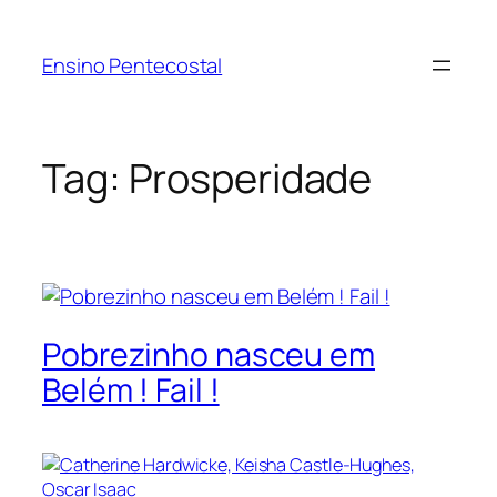
Pular
para
Ensino Pentecostal
o
conteúdo
Tag:
Prosperidade
Pobrezinho nasceu em
Belém ! Fail !