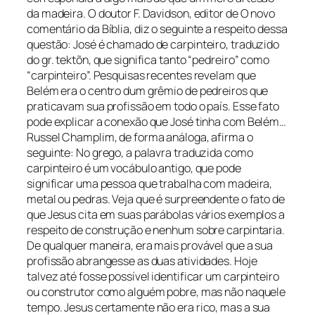
da madeira. O doutor F. Davidson, editor de O novo
comentário da Bíblia, diz o seguinte a respeito dessa
questão: José é chamado de carpinteiro, traduzido
do gr. tektõn, que significa tanto “pedreiro” como
“carpinteiro”. Pesquisas recentes revelam que
Belém era o centro dum grêmio de pedreiros que
praticavam sua profissão em todo o país. Esse fato
pode explicar a conexão que José tinha com Belém…
Russel Champlim, de forma análoga, afirma o
seguinte: No grego, a palavra traduzida como
carpinteiro é um vocábulo antigo, que pode
significar uma pessoa que trabalha com madeira,
metal ou pedras. Veja que é surpreendente o fato de
que Jesus cita em suas parábolas vários exemplos a
respeito de construção e nenhum sobre carpintaria.
De qualquer maneira, era mais provável que a sua
profissão abrangesse as duas atividades. Hoje
talvez até fosse possível identificar um carpinteiro
ou construtor como alguém pobre, mas não naquele
tempo. Jesus certamente não era rico, mas a sua