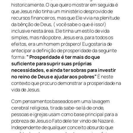
historicamente. O que quero mostrar em seguida é
que Jesus não tinha um ministério desprovido de
recursos financeiros, mas que Ele vivia na plenitude
da bênção de Deus, ( você sabe o que é isso!)
inclusive nesta área. Ele tinha um estilo de vida
simples, mas não pobre. Jesus era, para todos os
efeitos, era um homem próspero! Eu gostaria de
antecipar a definição de prosperidade da seguinte
forma:
” Prosperidade é ter mais do que
suficiente para suprir suas próprias
necessidades, e ainda ter sobras para investir
no reino de Deus e ajudar aos pobres”
É neste
contexto que procuro demonstrar a prosperidade na
vida de Jesus.
Com pensamentos baseados em uma lavagem
cerebral religiosa, tirada sabe-se lá de onde,
pessoas e igrejas usam como base principal para a
pobreza de Jesus o Fato dele ter vindo de Nazaré.
Independente de qualquer conceito absurdo que