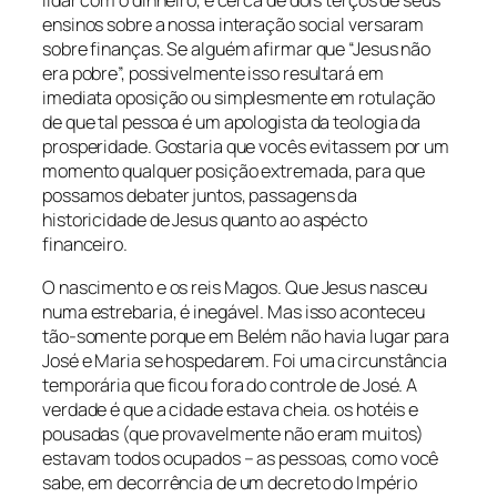
lidar com o dinheiro, e cerca de dois terços de seus
ensinos sobre a nossa interação social versaram
sobre finanças. Se alguém afirmar que “Jesus não
era pobre”, possivelmente isso resultará em
imediata oposição ou simplesmente em rotulação
de que tal pessoa é um apologista da teologia da
prosperidade. Gostaria que vocês evitassem por um
momento qualquer posição extremada, para que
possamos debater juntos, passagens da
historicidade de Jesus quanto ao aspécto
financeiro.
O nascimento e os reis Magos. Que Jesus nasceu
numa estrebaria, é inegável. Mas isso aconteceu
tão-somente porque em Belém não havia lugar para
José e Maria se hospedarem. Foi uma circunstância
temporária que ficou fora do controle de José. A
verdade é que a cidade estava cheia. os hotéis e
pousadas (que provavelmente não eram muitos)
estavam todos ocupados – as pessoas, como você
sabe, em decorrência de um decreto do Império