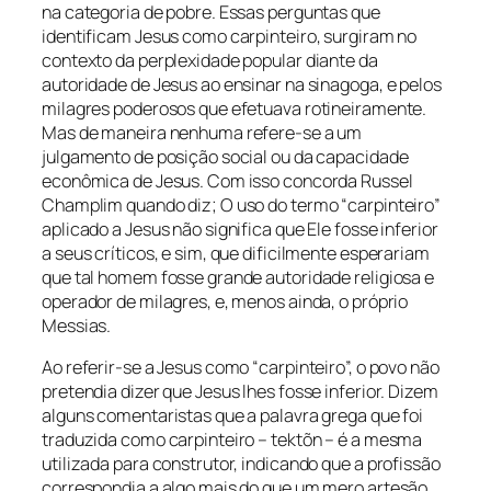
na categoria de pobre. Essas perguntas que
identificam Jesus como carpinteiro, surgiram no
contexto da perplexidade popular diante da
autoridade de Jesus ao ensinar na sinagoga, e pelos
milagres poderosos que efetuava rotineiramente.
Mas de maneira nenhuma refere-se a um
julgamento de posição social ou da capacidade
econômica de Jesus. Com isso concorda Russel
Champlim quando diz; O uso do termo “carpinteiro”
aplicado a Jesus não significa que Ele fosse inferior
a seus críticos, e sim, que dificilmente esperariam
que tal homem fosse grande autoridade religiosa e
operador de milagres, e, menos ainda, o próprio
Messias.
Ao referir-se a Jesus como “carpinteiro”, o povo não
pretendia dizer que Jesus lhes fosse inferior. Dizem
alguns comentaristas que a palavra grega que foi
traduzida como carpinteiro – tektõn – é a mesma
utilizada para construtor, indicando que a profissão
correspondia a algo mais do que um mero artesão