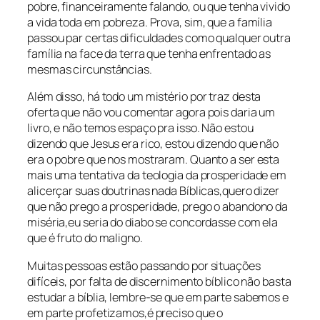
pobre, financeiramente falando, ou que tenha vivido
a vida toda em pobreza. Prova, sim, que a família
passou par certas dificuldades como qualquer outra
família na face da terra que tenha enfrentado as
mesmas circunstâncias.
Além disso, há todo um mistério por traz desta
oferta que não vou comentar agora pois daria um
livro, e não temos espaço pra isso. Não estou
dizendo que Jesus era rico, estou dizendo que não
era o pobre que nos mostraram. Quanto a ser esta
mais uma tentativa da teologia da prosperidade em
alicerçar suas doutrinas nada Bíblicas,quero dizer
que não prego a prosperidade, prego o abandono da
miséria,eu seria do diabo se concordasse com ela
que é fruto do maligno.
Muitas pessoas estão passando por situações
difíceis, por falta de discernimento bíblico não basta
estudar a bíblia, lembre-se que em parte sabemos e
em parte profetizamos,é preciso que o