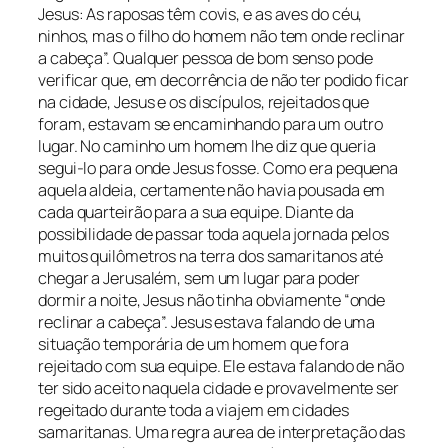
Jesus: As raposas têm covis, e as aves do céu,
ninhos, mas o filho do homem não tem onde reclinar
a cabeça”. Qualquer pessoa de bom senso pode
verificar que, em decorrência de não ter podido ficar
na cidade, Jesus e os discípulos, rejeitados que
foram, estavam se encaminhando para um outro
lugar. No caminho um homem lhe diz que queria
segui-lo para onde Jesus fosse. Como era pequena
aquela aldeia, certamente não havia pousada em
cada quarteirão para a sua equipe. Diante da
possibilidade de passar toda aquela jornada pelos
muitos quilômetros na terra dos samaritanos até
chegar a Jerusalém, sem um lugar para poder
dormir a noite, Jesus não tinha obviamente “onde
reclinar a cabeça”. Jesus estava falando de uma
situação temporária de um homem que fora
rejeitado com sua equipe. Ele estava falando de não
ter sido aceito naquela cidade e provavelmente ser
regeitado durante toda a viajem em cidades
samaritanas. Uma regra aurea de interpretação das