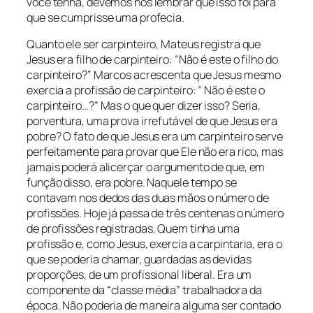
você tenha, devemos nos lembrar que isso foi para
que se cumprisse uma profecia.
Quanto ele ser carpinteiro, Mateus registra que
Jesus era filho de carpinteiro: “Não é este o filho do
carpinteiro?” Marcos acrescenta que Jesus mesmo
exercia a profissão de carpinteiro: ” Não é este o
carpinteiro…?” Mas o que quer dizer isso? Seria,
porventura, uma prova irrefutável de que Jesus era
pobre? O fato de que Jesus era um carpinteiro serve
perfeitamente para provar que Ele não era rico, mas
jamais poderá alicerçar o argumento de que, em
função disso, era pobre. Naquele tempo se
contavam nos dedos das duas mãos o número de
profissões. Hoje já passa de três centenas o número
de profissões registradas. Quem tinha uma
profissão e, como Jesus, exercia a carpintaria, era o
que se poderia chamar, guardadas as devidas
proporções, de um profissional liberal. Era um
componente da “classe média” trabalhadora da
época. Não poderia de maneira alguma ser contado