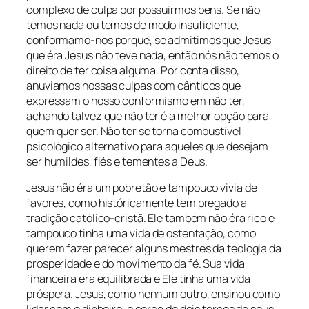
complexo de culpa por possuirmos bens. Se não
temos nada ou temos de modo insuficiente,
conformamo-nos porque, se admitimos que Jesus
que éra Jesus não teve nada, então nós não temos o
direito de ter coisa alguma. Por conta disso,
anuviamos nossas culpas com cânticos que
expressam o nosso conformismo em não ter,
achando talvez que não ter é a melhor opção para
quem quer ser. Não ter se torna combustível
psicológico alternativo para aqueles que desejam
ser humildes, fiés e tementes a Deus.
Jesus não éra um pobretão e tampouco vivia de
favores, como históricamente tem pregado a
tradição católico-cristã. Ele também não éra rico e
tampouco tinha uma vida de ostentação, como
querem fazer parecer alguns mestres da teologia da
prosperidade e do movimento da fé. Sua vida
financeira era equilibrada e Ele tinha uma vida
próspera. Jesus, como nenhum outro, ensinou como