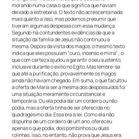
morando numa casa,o que significa que haviam
deixado a estrebaria. O texto não acrescenta nada
mais quanto a isso, mas podemos presumir que
tiveram algumas despesas com essa mudança.
Segundo:há contundentes evidências de que a
situação da família de Jesus não continuou a
mesma. Depois da visita dos magos, o mesmo texto
indica que eles possuíam “ouro, incenso e mirra” , o
que com certeza ajudou a garantir o seu sustento,
inclusive durante o exílio no Egito. Mas lembre-se
que até a purificação, provavelmente os magos
ainda não haviam chegado. Em suma, o que facultou
a oferta de Maria ser a mesma dos despossuídos foi
uma situação meramente circunstancial e
temporária. Ou ela podia dar um cordeiro ou não
podia, mas a oferta tinha de ser oferecida no
quadragésimo dia. Essa era a lei. Como ela não
dispunha de um cordeiro de um ano, ofereceu
apenas o que podia, dois pombinhos ou duas
rolinhas. isso, no entanto, não prova que Jesus era