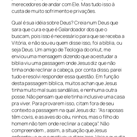
merecedores de andar com Ele. Mas tudo isso à
custa de muito sofrimento e privações.
Qual é sua idéia sobre Deus? Creia num Deus que
sara que cura e que é Galardoador dos que o
buscam, pois isso é necessário para que se receba a
Vitória, e não sou eu quem disse isso, foi a bíblia, ou
seja Deus. Um amigo de Teologia do orkut, me
enviou uma mensagem dizendo que ao estudar a
bíblia viu uma passagem onde Jesus diz que não
tinha onde reclinar a cabeça, por conta disso, parei
tudo e resolvi responder essa questão. Em função
desta passagem bíblica, muitos achan que Jesus
tinha muito mal suas sandálias, e nenhuma outra
posse. Não pensam que ele tinha inclusive uma casa
pra viver. Para provarem isso, citam fora de seu
contexto a passagem na qual Jesus diz: “As raposas
têm covis, e as aves do céu, ninhos, mas o filho do
homem não tem onde reclinar a cabeça”. Não
compreendem , assim, a situação que Jesus