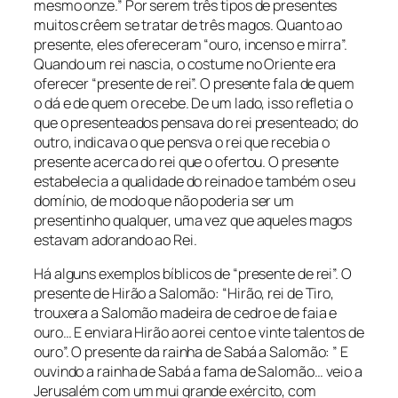
mesmo onze.” Por serem três tipos de presentes
muitos crêem se tratar de três magos. Quanto ao
presente, eles ofereceram “ouro, incenso e mirra”.
Quando um rei nascia, o costume no Oriente era
oferecer “presente de rei”. O presente fala de quem
o dá e de quem o recebe. De um lado, isso refletia o
que o presenteados pensava do rei presenteado; do
outro, indicava o que pensva o rei que recebia o
presente acerca do rei que o ofertou. O presente
estabelecia a qualidade do reinado e também o seu
domínio, de modo que não poderia ser um
presentinho qualquer, uma vez que aqueles magos
estavam adorando ao Rei.
Há alguns exemplos bíblicos de “presente de rei”. O
presente de Hirão a Salomão: “Hirão, rei de Tiro,
trouxera a Salomão madeira de cedro e de faia e
ouro… E enviara Hirão ao rei cento e vinte talentos de
ouro”. O presente da rainha de Sabá a Salomão: ” E
ouvindo a rainha de Sabá a fama de Salomão… veio a
Jerusalém com um mui grande exército, com