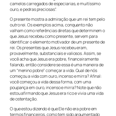
camelos carregados de especiarias, e muitíssimo
ouro, e pedras preciosas”.
O presente mostra a admiração que um rei tem pelo
outro rei. Os exemplos acima, conquanto não
valham como referências diretas que determinem o
que Jesus recebeu como presente, servem para
identificar o elemento motivador de um presente de
rei. Os presentes que Jesus recebeu eram,
provavelmente, substanciais e valiosos. Assim, se
você acha que Jesus era pobre, financeiramente
falando, então considere se essa é uma maneira de
um “menino pobre” começar a vida. Qual de nós
começou a vida com ouro, incenso e mirra? Afinal:
você começou a vida dessa forma, com uma
poupança em ouro, incenso e mirra? Note que não
estou afirmando que Jesus era rico e vivia uma vida
de ostentação.
O que estou dizendo é que Ele não era pobre em
termos financeiros, como tem sido argumentado