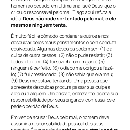
homem ao pecado, em última análise é Deus, que o
criou, o responsável pelo mal. Tiago aqui refuta a
idéia.
Deus não pode ser tentado pelo mal, e ele
mesmo a ninguém tenta.
É muito fácil e cômodo condenar a outros e nos
desculpar pelos maus pensamentos e pela conduta
equivocada. Algumas desculpa podem ser: (1) é a
culpa da outra pessoa; (2) não o pude resistir; (3)
todos o fazem; (4) foi sozinho um engano; (5)
ninguém é perfeito; (6) o diabo me obrigou a fazê-
lo; (7) fui pressionado; (8) não sabia que era mau;
(9) Deus me estava tentando. Uma pessoa que
apresenta desculpas procura passar sua culpa a
algo ou a alguém. Um cristão, entretanto, aceita sua
responsabilidade por seus enganos, confessa-os e
pede o perdão de Deus.
Em vez de acusar Deus pelo mal, o homem deve
assumir a responsabilidade pessoal dos seus