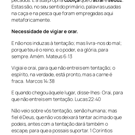
pecados. É a sua própria
cobiça
que o
atrai
e
seduz
.
Estas são, no seu sentido primário, palavras usadas
na caça e na pesca que foram empregadas aqui
metaforicamente.
Necessidade de vigiar e orar.
E não nos induzas à tentação; mas livra-nos do mal;
porque teu é o reino, e o poder, e a glória, para
sempre. Amém. Mateus 6:13
Vigiai e orai, para que não entreis em tentação; o
espírito, na verdade, está pronto, mas a carne é
fraca. Marcos 14:38
E quando chegou àquele lugar, disse-lhes: Orai, para
que não entreis em tentação. Lucas 22:40
Não veio sobre vós tentação, senão humana; mas
fiel é Deus, que não vos deixará tentar acima do que
podeis, antes com a tentação dará também o
escape, para que a possais suportar. 1 Coríntios