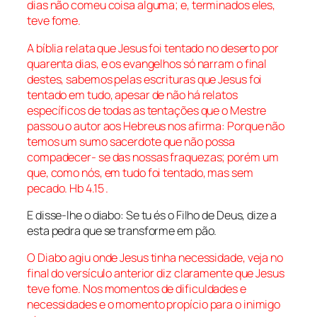
dias não comeu coisa alguma; e, terminados eles,
teve fome.
A bíblia relata que Jesus foi tentado no deserto por
quarenta dias, e os evangelhos só narram o final
destes, sabemos pelas escrituras que Jesus foi
tentado em tudo, apesar de não há relatos
específicos de todas as tentações que o Mestre
passou o autor aos Hebreus nos afirma:
Porque não
temos um sumo sacerdote que não possa
compadecer- se das nossas fraquezas; porém um
que, como nós, em tudo foi tentado, mas sem
pecado. Hb 4.15
.
E disse-lhe o diabo: Se tu és o Filho de Deus, dize a
esta pedra que se transforme em pão.
O Diabo agiu onde Jesus tinha necessidade, veja no
final do versículo anterior diz claramente que Jesus
teve fome. Nos momentos de dificuldades e
necessidades e o momento propício para o inimigo