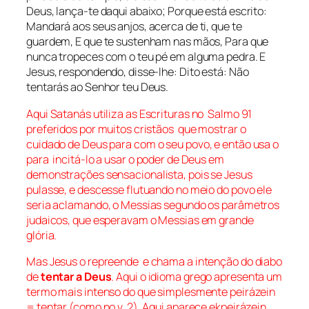
Deus, lança-te daqui abaixo; Porque está escrito:
Mandará aos seus anjos, acerca de ti, que te
guardem, E que te sustenham nas mãos, Para que
nunca tropeces com o teu pé em alguma pedra. E
Jesus, respondendo, disse-lhe: Dito está: Não
tentarás ao Senhor teu Deus.
Aqui Satanás
utiliza
as Escrituras
no
Salmo 91
preferidos por muitos cristãos que
mostrar o
cuidado
de Deus para
com o
seu povo,
e então usa o
para
incitá-lo a usar o poder de Deus em
demonstrações sensacional
ista, pois se Jesus
pulasse, e descesse flutuando no meio do povo ele
seria aclamando, o Messias segundo os parâmetros
judaicos, que esperavam o Messias em grande
glória.
Mas Jesus o repreende e
chama a intenção do diabo
de
tentar a Deus
. Aqui o idioma grego apresenta um
termo mais intenso do que simplesmente peirázein
= tentar (como no v. 2). Aqui aparece ekpeirázein.