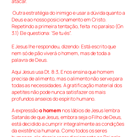
atacar.
Outra estratégia do inimigo e usar a dúvida quanto a
Deus e ao nosso posicionamento em Cristo.
Repetindo a primeira tentação, feita no paraíso (Gn
3.1) Ele questiona: ‘Se tu és”.
E Jesus lhe respondeu, dizendo: Está escrito que
nem só de pão viverá o homem, mas de toda a
palavra de Deus.
Aqui Jesus usa
Dt. 8:3
, E nos ensina que
homem
precisa de
alimento
, mas
o alimento
não serve para
todas as necessidades. A gratificação material dos
apetites não pode nunca satisfazer os mais
profundos anseios do espírito humano.
A expressão
o homem
nos lábios de Jesus lembra
Satanás de que Jesus, embora seja o Filho de Deus,
está decidido a cumprir integralmente as condições
da existência humana. Como todos os seres