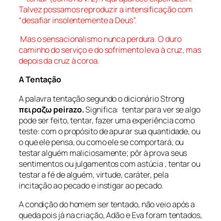
Talvez possamos reproduzir a intensificação com
“desafiar insolentemente a Deus”.
Mas o sensacionalismo nunca perdura. O duro
caminho do serviço e do sofrimento leva à cruz, mas
depois da cruz à coroa.
A Tentação
A palavra tentação segundo o dicionário Strong
πειραζω
peirazo
.
Significa: tentar para ver se algo
pode ser feito, tentar, fazer uma experiência como
teste: com o propósito de apurar sua quantidade, ou
o que ele pensa, ou como ele se comportará, ou
testar alguém maliciosamente; pôr à prova seus
sentimentos ou julgamentos com astúcia , tentar ou
testar a fé de alguém, virtude, caráter, pela
incitação ao pecado e instigar ao pecado.
A condição do homem ser tentado, não veio após a
queda pois já na criação, Adão e Eva foram tentados,