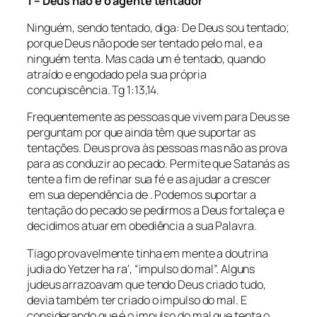
1 – Deus não é o agente tentador
Ninguém, sendo tentado, diga: De Deus sou tentado;
porque Deus não pode ser tentado pelo mal, e a
ninguém tenta. Mas cada um é tentado, quando
atraído e engodado pela sua própria
concupiscência. Tg 1:13,14.
Frequentemente as pessoas que vivem para Deus se
perguntam por que ainda têm que suportar as
tentações. Deus
prova
às pessoas mas não as
prova
para as conduzir ao pecado. Permite que Satanás as
tente a fim de refinar sua fé e as ajudar a crescer
em sua dependência de . Podemos suportar a
tentação do pecado se pedirmos a Deus fortaleça e
decidimos atuar em obediência a sua Palavra.
Tiago provavelmente tinha em mente a doutrina
judia do
Yetzer ha ra’
, “impulso do mal”. Alguns
judeus arrazoavam que tendo Deus criado tudo,
devia também ter criado o impulso do mal. E
considerando que é o impulso do mal que tenta o