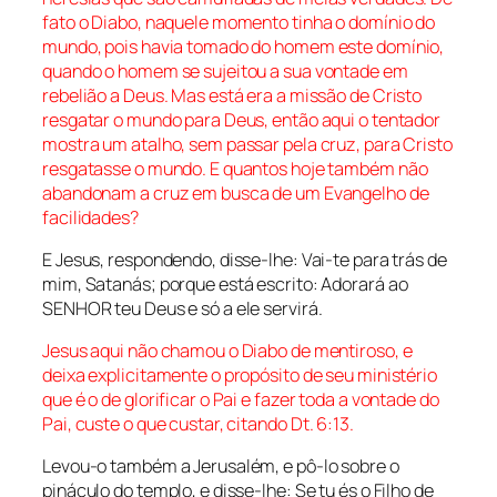
fato o Diabo, naquele momento tinha o domínio do
mundo, pois havia tomado do homem este domínio
,
quando o homem se sujeitou a sua vontade em
rebelião a Deus. Mas está era a missão de Cristo
resgatar o mundo para Deus, então aqui o tentador
mostra um atalho, sem passar pela cruz, para Cristo
resgatasse o mundo. E quantos hoje também não
abandonam a cruz em busca de um Evangelho de
facilidades?
E Jesus, respondendo, disse-lhe: Vai-te para trás de
mim, Satanás; porque está escrito: Adorará ao
SENHOR teu Deus e só a ele servirá.
Jesus aqui não chamou o Diabo de mentiroso, e
deixa explicitamente o propósito de seu ministério
que é o de glorificar o Pai e fazer toda a vontade do
Pai, custe o que custar, citando
Dt. 6:13
.
Levou-o também a Jerusalém, e pô-lo sobre o
pináculo do templo, e disse-lhe: Se tu és o Filho de