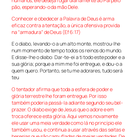
humanos, ele deseja rogar diariamente ao Pai pelo
pão, esperando-o da mão Dele.
Conhecer e obedecer a Palavra de Deus é arma
eficaz contra a tentação, a única ofensiva provida
na “armadura” de Deus (E
f
6:17)
E o diabo, levando-o a um alto monte, mostrou-lhe
num momento de tempo todos os reinos do mundo.
E disse-lhe o diabo: Dar-te-ei a ti todo este poder e a
sua glória; porque a mim me foi entregue, e dou-o a
quem quero. Portanto, se tu me adorares, tudo será
teu
O tentador afirma que toda a esfera de poder e
glória terrestre lhe foram entregue. Por isso
também poderia passá-la adiante segundo seu bel-
prazer. O diabo exige de Jesus que o adore e em
troca oferece esta glória. Aqui vemos novamente
ele usar uma meia verdade como lá no princípio ele
também usou, e continua a usar através das seitas e
heresias que são camufladas de meias verdades. De