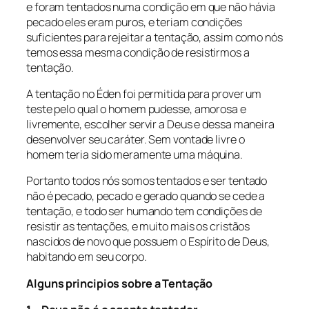
e foram tentados numa condição em que não hávia
pecado eles eram puros, e teriam condições
suficientes para rejeitar a tentação, assim como nós
temos essa mesma condição de resistirmos a
tentação.
A tentação no Éden foi permitida para prover um
teste pelo qual o homem pudesse, amorosa e
livremente, escolher servir a Deus e dessa maneira
desenvolver seu caráter. Sem vontade livre o
homem teria sido meramente uma máquina.
Portanto todos nós somos tentados e ser tentado
não é pecado, pecado e gerado quando se cede a
tentação, e todo ser humando tem condições de
resistir as tentações, e muito mais os cristãos
nascidos de novo que possuem o Espírito de Deus,
habitando em seu corpo.
Alguns principios sobre a Tentação