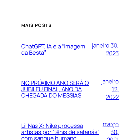
MAIS POSTS
janeiro 30,
ChatGPT, IA e a “Imagem
da Besta”
2023
janeiro
NO PRÓXIMO ANO SERÁ O
12,
JUBILEU FINAL, ANO DA
CHEGADA DO MESSIAS
2022
março
Lil Nas X: Nike processa
30,
artistas por ‘tênis de satanás’
com sangue humano
2021