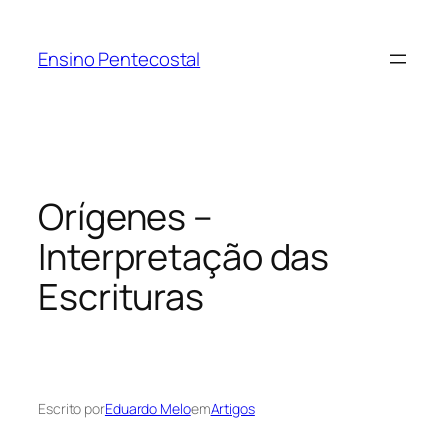
Pular
para
Ensino Pentecostal
o
conteúdo
Orígenes –
Interpretação das
Escrituras
Escrito por
Eduardo Melo
em
Artigos