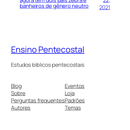
agora tem dois pais zebra e
banheiros de gênero neutro
2021
Ensino Pentecostal
Estudos bíblicos pentecostais
Blog
Eventos
Sobre
Loja
Perguntas frequentes
Padrões
Autores
Temas