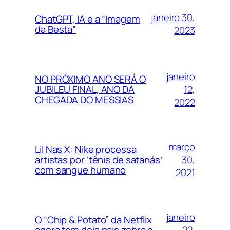
janeiro 30,
ChatGPT, IA e a “Imagem
da Besta”
2023
janeiro
NO PRÓXIMO ANO SERÁ O
12,
JUBILEU FINAL, ANO DA
CHEGADA DO MESSIAS
2022
março
Lil Nas X: Nike processa
30,
artistas por ‘tênis de satanás’
com sangue humano
2021
janeiro
O “Chip & Potato” da Netflix
22,