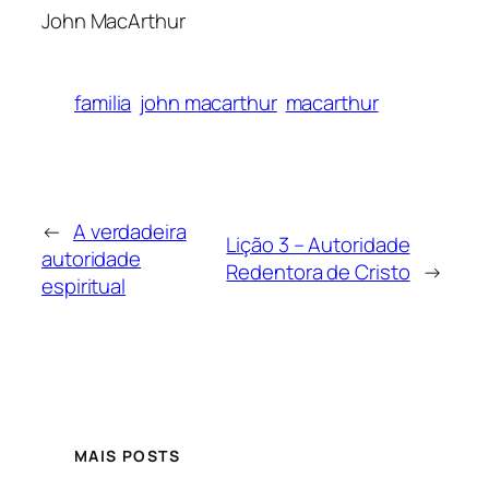
John MacArthur
familia
john macarthur
macarthur
←
A verdadeira
Lição 3 – Autoridade
autoridade
Redentora de Cristo
→
espiritual
MAIS POSTS