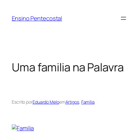
Pular
para
Ensino Pentecostal
o
conteúdo
Uma familia na Palavra
Escrito por
Eduardo Melo
em
Artigos
, 
Família