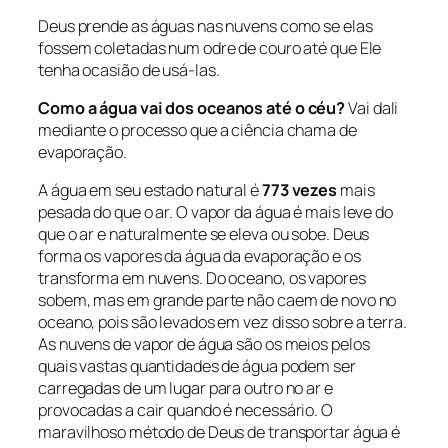
Deus prende as águas nas nuvens como se elas
fossem coletadas num odre de couro até que Ele
tenha ocasião de usá-las.
Como a água vai dos oceanos até o céu?
Vai dali
mediante o processo que a ciência chama de
evaporação.
A água em seu estado natural é
773 vezes
mais
pesada do que o ar. O vapor da água é mais leve do
que o ar e naturalmente se eleva ou sobe. Deus
forma os vapores da água da evaporação e os
transforma em nuvens. Do oceano, os vapores
sobem, mas em grande parte não caem de novo no
oceano, pois são levados em vez disso sobre a terra.
As nuvens de vapor de água são os meios pelos
quais vastas quantidades de água podem ser
carregadas de um lugar para outro no ar e
provocadas a cair quando é necessário. O
maravilhoso método de Deus de transportar água é