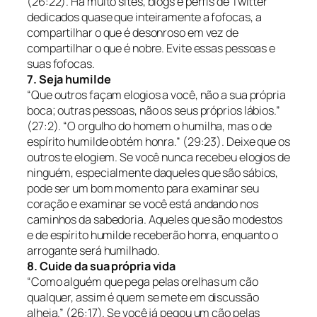
(26:22).
Há muito sites, blogs e perfis de Twitter
dedicados quase que inteiramente a fofocas, a
compartilhar o que é desonroso em vez de
compartilhar o que é nobre. Evite essas pessoas e
suas fofocas.
7. Seja humilde
“Que outros façam elogios a você, não a sua própria
boca; outras pessoas, não os seus próprios lábios.”
(27:2).
“O orgulho do homem o humilha, mas o de
espírito humilde obtém honra.” (29:23).
Deixe que os
outros te elogiem. Se você nunca recebeu elogios de
ninguém, especialmente daqueles que são sábios,
pode ser um bom momento para examinar seu
coração e examinar se você está andando nos
caminhos da sabedoria. Aqueles que são modestos
e de espírito humilde receberão honra, enquanto o
arrogante será humilhado.
8. Cuide da sua própria vida
“Como alguém que pega pelas orelhas um cão
qualquer, assim é quem se mete em discussão
alheia.” (26:17).
Se você já pegou um cão pelas