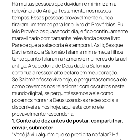
Há muitas pessoas que duvidam e minimizam a
relevância do Antigo Testamento nos nossos
tempos. Essas pessoas provavelmente nunca
tiraram um tempo para ler o livro de Provérbios. Eu
leio Provérbios quase todo dia, e fico continuamente
maravilhado com tamanha relevância desse livro.
Parece que a sabedoria é atemporal. As lições que
Davi ensinou a Salomão falam a mim e meus filhos
tanto quanto falaram a homens e mulheres do Israel
antigo. A sabedoria de Deus dada a Salomão
continua a ressoar alto e claro em meu coração.
Se Salomão fosse vivo hoje, e perguntássemos a ele
como devemos nos relacionar com os outros neste
mundo digital, se perguntássemos a ele como
podemos honrar a Deus usando as redes sociais
disponíveis a nós hoje, aqui está como ele
provavelmente responderia.
1. Conte até dez antes de postar, compartilhar,
enviar, submeter
“Você já viu alguém que se precipita no falar? Há