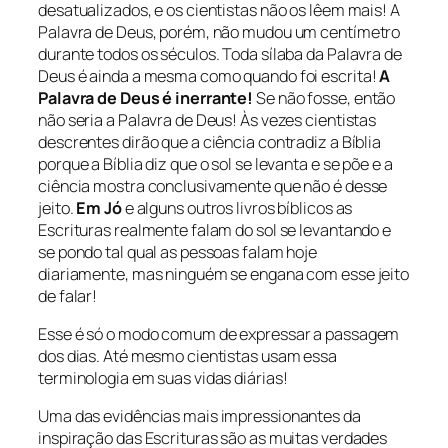
desatualizados, e os cientistas não os lêem mais! A
Palavra de Deus, porém, não mudou um centímetro
durante todos os séculos. Toda sílaba da Palavra de
Deus é ainda a mesma como quando foi escrita!
A
Palavra de Deus é inerrante!
Se não fosse, então
não seria a Palavra de Deus! Às vezes cientistas
descrentes dirão que a ciência contradiz a Bíblia
porque a Bíblia diz que o sol se levanta e se põe e a
ciência mostra conclusivamente que não é desse
jeito.
Em Jó
e alguns outros livros bíblicos as
Escrituras realmente falam do sol se levantando e
se pondo tal qual as pessoas falam hoje
diariamente, mas ninguém se engana com esse jeito
de falar!
Esse é só o modo comum de expressar a passagem
dos dias. Até mesmo cientistas usam essa
terminologia em suas vidas diárias!
Uma das evidências mais impressionantes da
inspiração das Escrituras são as muitas verdades