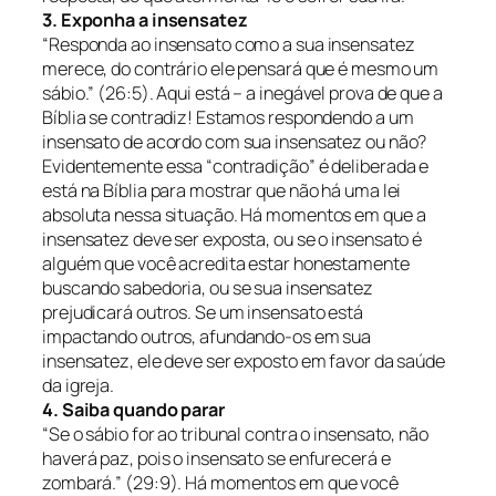
3. Exponha a insensatez
“Responda ao insensato como a sua insensatez
merece, do contrário ele pensará que é mesmo um
sábio.” (26:5).
Aqui está – a inegável prova de que a
Bíblia se contradiz! Estamos respondendo a um
insensato de acordo com sua insensatez ou não?
Evidentemente essa “contradição” é deliberada e
está na Bíblia para mostrar que não há uma lei
absoluta nessa situação. Há momentos em que a
insensatez deve ser exposta, ou se o insensato é
alguém que você acredita estar honestamente
buscando sabedoria, ou se sua insensatez
prejudicará outros. Se um insensato está
impactando outros, afundando-os em sua
insensatez, ele deve ser exposto em favor da saúde
da igreja.
4. Saiba quando parar
“Se o sábio for ao tribunal contra o insensato, não
haverá paz, pois o insensato se enfurecerá e
zombará.” (29:9).
Há momentos em que você