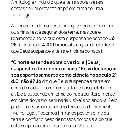
A mitologia hindu diz que a terra apoia-se nas
costas de um elefante de pé em cima de uma
tartaruga!
A ciência moderna descobriu que nenhum homem
ou animal está segurando a terra, mas que é
realmente a terra que está suspensa no espaço.
Jó
26.7
disse isso
4.000 anos
atrás quando ele disse
que Deus suspende a terra em cima do nada!
“O norte estende sobre o vazio; e [Deus]
suspende a terra sobre o nada.” Essa declaração
soa espantosamente como ciência no século 21
d.C, não é? Jó
diz que Deus suspende a terra em
cima do nada — como uma bola de basquetebol no
ar. Ele a suspende em cima do nada ou literalmente
em cima do vazio, sem nada visível apoiando-a. Pelo
poder do Deus onipotente a terra está firmemente
fixa no lugar. Podemos firmar os pés em cima da
terra e confiar o peso de nossos corpos a algo que
está suspenso em cima do nada! Vê-se a