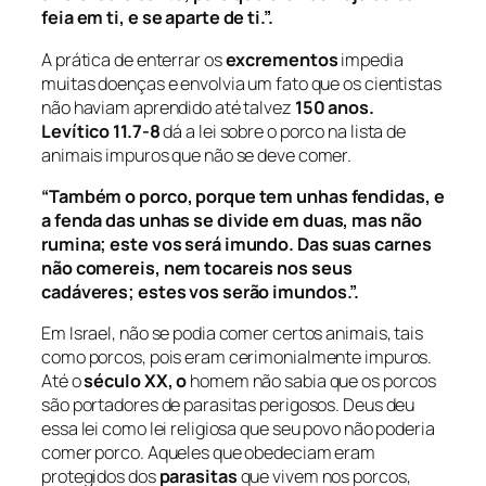
feia em ti, e se aparte de ti.”.
A prática de enterrar os
excrementos
impedia
muitas doenças e envolvia um fato que os cientistas
não haviam aprendido até talvez
150 anos.
Levítico 11.7-8
dá a lei sobre o porco na lista de
animais impuros que não se deve comer.
“Também o porco, porque tem unhas fendidas, e
a fenda das unhas se divide em duas, mas não
rumina; este vos será imundo. Das suas carnes
não comereis, nem tocareis nos seus
cadáveres; estes vos serão imundos.”.
Em Israel, não se podia comer certos animais, tais
como porcos, pois eram cerimonialmente impuros.
Até o
século XX, o
homem não sabia que os porcos
são portadores de parasitas perigosos. Deus deu
essa lei como lei religiosa que seu povo não poderia
comer porco. Aqueles que obedeciam eram
protegidos dos
parasitas
que vivem nos porcos,