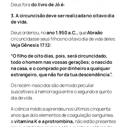
Deus fora
do livro de Jó é:
3. A circuncisão deve ser realizada no oitavo dia
de vida.
Deus ordenou, no
ano 1.950 a.C.,
que
Abraão
circuncidasse seus filhos no oitavo dia de vida deles.
Veja Gênesis 17.12:
“O filho de oito dias, pois, será circuncidado,
todo o homem nas vossas gerações; o nascido
na casa, e o comprado por dinheiro a qualquer
estrangeiro, que não for da tua descendência.”.
Os recém-nascidos são de modo peculiar
suscetíveis à hemorragia entre o segundo e quinto
dia de vida.
A ciência médica aprendeu nos últimos cinquenta
anos que dois elementos de coagulação sanguínea,
a
vitamina K
e a
protrombina,
não estão presentes