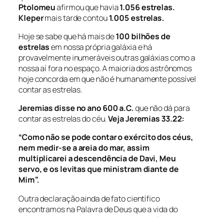
Ptolomeu
afirmou que havia
1.056 estrelas.
Kleper
mais tarde contou
1.005 estrelas.
Hoje se sabe que há mais de
100 bilhões de
estrelas
em nossa própria galáxia e há
provavelmente inumeráveis outras galáxias como a
nossa aí fora no espaço. A maioria dos astrônomos
hoje concorda em que não é humanamente possível
contar as estrelas.
Jeremias
disse no
ano 600 a.C.
que não dá para
contar as estrelas do céu.
Veja Jeremias 33.22:
“Como não se pode contar o exército dos céus,
nem medir-se a areia do mar, assim
multiplicarei a descendência de Davi, Meu
servo, e os levitas que ministram diante de
Mim”.
Outra declaração ainda de fato científico
encontramos na Palavra de Deus que a vida do