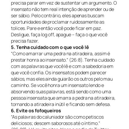
precisa parar em vez de sustentar um argumento. O
insensato não tem real intenção de aprender ou de
ser sábio. Pelo contrário, eles apenas buscam
oportunidades de proclamar ruidosamente as
tolices. Pare e então você pode ficar em paz.
Desligue, faça log off, apague – faça o que você
precisa fazer.
5. Tenha cuidado com o que você lê
“Como amarrar uma pedra na atiradeira, assim é
prestar honra ao insensato.” (26:8).
Tenha cuidado
com as palavras que você lê e com a sabedoria em
que você confia. Os insensatos podem parecer
sábios, mas eles ainda guiarão os outros pelo mau
caminho. Se você honra um insensato lendo e
absorvendo suas palavras, está sendo como uma
pessoa insensata que amarra a pedra na atiradeira,
tornando a atiradeira inútil e ficando sem defesa.
6. Evite os fofoqueiros
“As palavras do caluniador são como petiscos
deliciosos; descem saborosos até o íntimo.”