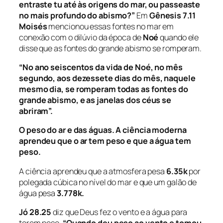
entraste tu até às origens do mar, ou passeaste
no mais profundo do abismo?”
Em
Gênesis 7.11
Moisés
mencionou essas fontes no mar em
conexão com o dilúvio da época de
Noé
quando ele
disse que as fontes do grande abismo se romperam.
“No ano seiscentos da vida de Noé, no mês
segundo, aos dezessete dias do mês, naquele
mesmo dia, se romperam todas as fontes do
grande abismo, e as janelas dos céus se
abriram”.
O peso do ar e das águas.
A ciência moderna
aprendeu que o ar tem peso e que a água tem
peso.
A ciência aprendeu que a atmosfera pesa
6.35k
por
polegada cúbica no nível do mar e que um galão de
água pesa
3.778k.
Jó 28.25
diz que Deus fez o vento e a água para
terem peso.
“Quando deu peso ao vento e tomou