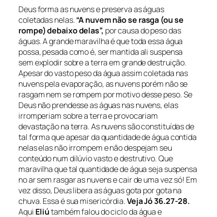
Deus forma as nuvens e preserva as águas
coletadas nelas.
“A nuvem não se rasga
(ou se
rompe)
debaixo delas”,
por causa do peso das
águas. A grande maravilha é que toda essa água
possa, pesada como é, ser mantida ali suspensa
sem explodir sobre a terra em grande destruição.
Apesar do vasto peso da água assim coletada nas
nuvens pela evaporação, as nuvens porém não se
rasgam nem se rompem por motivo desse peso. Se
Deus não prendesse as águas nas nuvens, elas
irromperiam sobre a terra e provocariam
devastação na terra. As nuvens são constituídas de
tal forma que apesar da quantidade de água contida
nelas elas não irrompem e não despejam seu
conteúdo num dilúvio vasto e destrutivo. Que
maravilha que tal quantidade de água seja suspensa
no ar sem rasgar as nuvens e cair de uma vez só! Em
vez disso, Deus libera as águas gota por gota na
chuva. Essa é sua misericórdia.
Veja Jó 36.27-28.
Aqui
Eliú
também falou do ciclo da água e