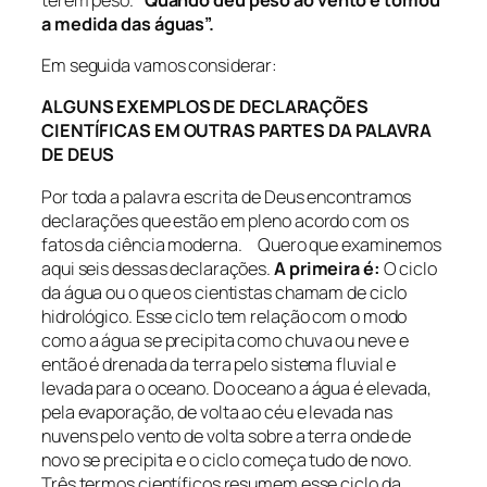
a medida das águas”.
Em seguida vamos considerar:
ALGUNS EXEMPLOS DE DECLARAÇÕES
CIENTÍFICAS EM OUTRAS PARTES DA PALAVRA
DE DEUS
Por toda a palavra escrita de Deus encontramos
declarações que estão em pleno acordo com os
fatos da ciência moderna. Quero que examinemos
aqui seis dessas declarações.
A primeira é:
O ciclo
da água ou o que os cientistas chamam de ciclo
hidrológico. Esse ciclo tem relação com o modo
como a água se precipita como chuva ou neve e
então é drenada da terra pelo sistema fluvial e
levada para o oceano. Do oceano a água é elevada,
pela evaporação, de volta ao céu e levada nas
nuvens pelo vento de volta sobre a terra onde de
novo se precipita e o ciclo começa tudo de novo.
Três termos científicos resumem esse ciclo da