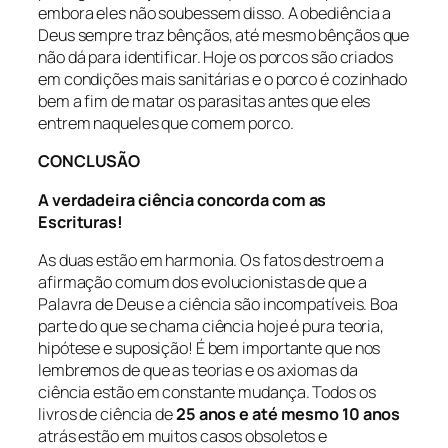
embora eles não soubessem disso. A obediência a
Deus sempre traz bênçãos, até mesmo bênçãos que
não dá para identificar. Hoje os porcos são criados
em condições mais sanitárias e o porco é cozinhado
bem a fim de matar os parasitas antes que eles
entrem naqueles que comem porco.
CONCLUSÃO
A verdadeira ciência concorda com as
Escrituras!
As duas estão em harmonia. Os fatos destroem a
afirmação comum dos evolucionistas de que a
Palavra de Deus e a ciência são incompatíveis. Boa
parte do que se chama ciência hoje é pura teoria,
hipótese e suposição! É bem importante que nos
lembremos de que as teorias e os axiomas da
ciência estão em constante mudança. Todos os
livros de ciência de
25 anos e até mesmo 10 anos
atrás estão em muitos casos obsoletos e