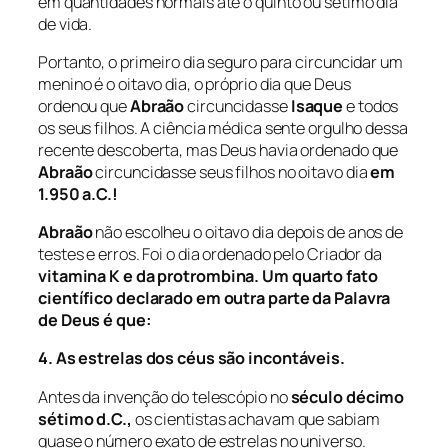
em quantidades normais até o quinto ou sétimo dia
de vida.
Portanto, o primeiro dia seguro para circuncidar um
menino é o oitavo dia, o próprio dia que Deus
ordenou que
Abraão
circuncidasse
Isaque
e todos
os seus filhos. A ciência médica sente orgulho dessa
recente descoberta, mas Deus havia ordenado que
Abraão
circuncidasse seus filhos no oitavo dia
em
1.950 a.C.!
Abraão
não escolheu o oitavo dia depois de anos de
testes e erros. Foi o dia ordenado pelo Criador da
vitamina K
e da
protrombina.
Um quarto fato
científico declarado em outra parte da Palavra
de Deus é que:
4. As estrelas dos céus são incontáveis.
Antes da invenção do telescópio no
século décimo
sétimo d.C.,
os cientistas achavam que sabiam
quase o número exato de estrelas no universo.