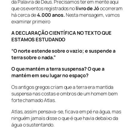
da Palavra de Deus. Precisamos ter em mente aqui
que os eventos registrados no
livro de Jó
ocorreram
há cerca de
4.000 anos.
Nesta mensagem, vamos
examinar primeiro
A DECLARAÇÃO CIENTÍFICA NO TEXTO QUE
ESTAMOS ESTUDANDO
“O norte estende sobre o vazio; e suspende a
terra sobre o nada.”
O que mantém a terra suspensa? O que a
mantém em seu lugar no espaço?
Os antigos gregos criam que a terra era mantida
suspensa nas costas e ombros de um homem bem
forte chamado Atlas.
Atlas, assim pensava-se, ficava em pé na água, mas
ninguém jamais disse o que é que havia debaixo da
água o sustentando.