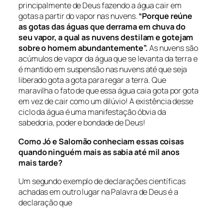
principalmente de Deus fazendo a água cair em
gotas a partir do vapor nas nuvens.
“Porque reúne
as gotas das águas que derrama em chuva do
seu vapor, a qual as nuvens destilam e gotejam
sobre o homem abundantemente”.
As nuvens são
acúmulos de vapor da água que se levanta da terra e
é mantido em suspensão nas nuvens até que seja
liberado gota a gota para regar a terra. Que
maravilha o fato de que essa água caia gota por gota
em vez de cair como um dilúvio! A existência desse
ciclo da água é uma manifestação óbvia da
sabedoria, poder e bondade de Deus!
Como Jó e Salomão conheciam essas coisas
quando ninguém mais as sabia até mil anos
mais tarde?
Um segundo exemplo de declarações científicas
achadas em outro lugar na Palavra de Deus é a
declaração que