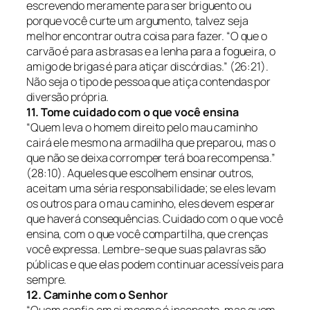
escrevendo meramente para ser briguento ou
porque você curte um argumento, talvez seja
melhor encontrar outra coisa para fazer. “O que o
carvão é para as brasas e a lenha para a fogueira, o
amigo de brigas é para atiçar discórdias.” (26:21).
Não seja o tipo de pessoa que atiça contendas por
diversão própria.
11. Tome cuidado com o que você ensina
“Quem leva o homem direito pelo mau caminho
cairá ele mesmo na armadilha que preparou, mas o
que não se deixa corromper terá boa recompensa.”
(28:10).
Aqueles que escolhem ensinar outros,
aceitam uma séria responsabilidade; se eles levam
os outros para o mau caminho, eles devem esperar
que haverá consequências. Cuidado com o que você
ensina, com o que você compartilha, que crenças
você expressa. Lembre-se que suas palavras são
públicas e que elas podem continuar acessíveis para
sempre.
12. Caminhe com o Senhor
“Quem confia em si mesmo é insensato, mas quem