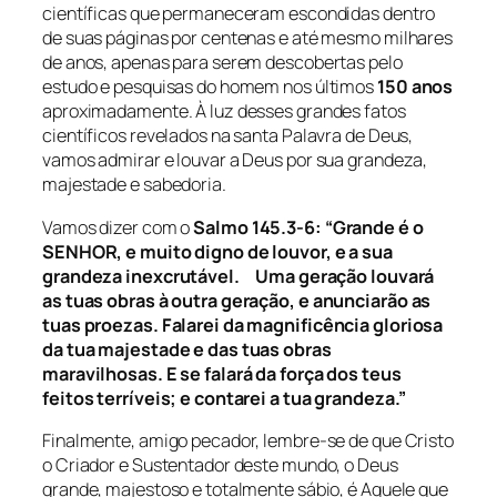
científicas que permaneceram escondidas dentro
de suas páginas por centenas e até mesmo milhares
de anos, apenas para serem descobertas pelo
estudo e pesquisas do homem nos últimos
150 anos
aproximadamente. À luz desses grandes fatos
científicos revelados na santa Palavra de Deus,
vamos admirar e louvar a Deus por sua grandeza,
majestade e sabedoria.
Vamos dizer com o
Salmo 145.3-6:
“Grande é o
SENHOR, e muito digno de louvor, e a sua
grandeza inexcrutável. Uma geração louvará
as tuas obras à outra geração, e anunciarão as
tuas proezas. Falarei da magnificência gloriosa
da tua majestade e das tuas obras
maravilhosas. E se falará da força dos teus
feitos terríveis; e contarei a tua grandeza.”
Finalmente, amigo pecador, lembre-se de que Cristo
o Criador e Sustentador deste mundo, o Deus
grande, majestoso e totalmente sábio, é Aquele que