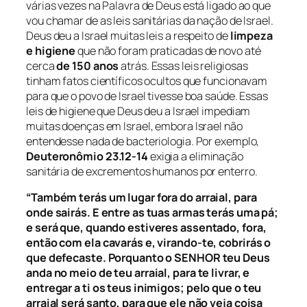
várias vezes na Palavra de Deus está ligado ao que
vou chamar de as leis sanitárias da nação de Israel.
Deus deu a Israel muitas leis a respeito de
limpeza
e higiene
que não foram praticadas de novo até
cerca
de 150 anos
atrás. Essas leis religiosas
tinham fatos científicos ocultos que funcionavam
para que o povo de Israel tivesse boa saúde. Essas
leis de higiene que Deus deu a Israel impediam
muitas doenças em Israel, embora Israel não
entendesse nada de bacteriologia. Por exemplo,
Deuteronômio 23.12-14
exigia a eliminação
sanitária de excrementos humanos por enterro.
“Também terás um lugar fora do arraial, para
onde sairás. E entre as tuas armas terás uma pá;
e será que, quando estiveres assentado, fora,
então com ela cavarás e, virando-te, cobrirás o
que defecaste. Porquanto o SENHOR teu Deus
anda no meio de teu arraial, para te livrar, e
entregar a ti os teus inimigos; pelo que o teu
arraial será santo, para que ele não veja coisa