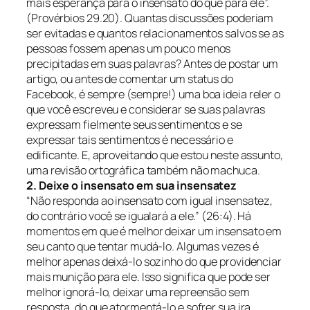
mais esperança para o insensato do que para ele”.
(Provérbios 29.20).
Quantas discussões poderiam
ser evitadas e quantos relacionamentos salvos se as
pessoas fossem apenas um pouco menos
precipitadas em suas palavras? Antes de postar um
artigo, ou antes de comentar um status do
Facebook, é sempre (sempre!) uma boa ideia reler o
que você escreveu e considerar se suas palavras
expressam fielmente seus sentimentos e se
expressar tais sentimentos é necessário e
edificante. E, aproveitando que estou neste assunto,
uma revisão ortográfica também não machuca.
2. Deixe o insensato em sua insensatez
“Não responda ao insensato com igual insensatez,
do contrário você se igualará a ele.” (26:4).
Há
momentos em que é melhor deixar um insensato em
seu canto que tentar mudá-lo. Algumas vezes é
melhor apenas deixá-lo sozinho do que providenciar
mais munição para ele. Isso significa que pode ser
melhor ignorá-lo, deixar uma repreensão sem
resposta, do que atormentá-lo e sofrer sua ira.