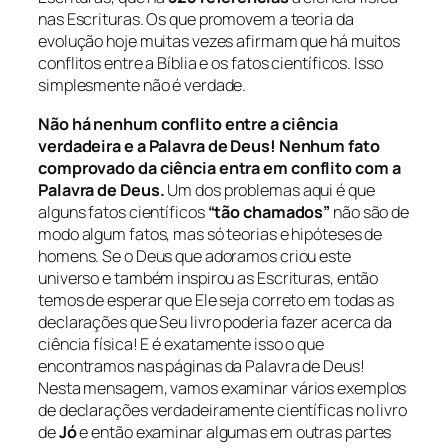
nas Escrituras. Os que promovem a teoria da
evolução hoje muitas vezes afirmam que há muitos
conflitos entre a Bíblia e os fatos científicos. Isso
simplesmente não é verdade.
Não há nenhum conflito entre a ciência
verdadeira e a Palavra de Deus! Nenhum fato
comprovado da ciência entra em conflito com a
Palavra de Deus.
Um dos problemas aqui é que
alguns fatos científicos
“tão chamados”
não são de
modo algum fatos, mas só teorias e hipóteses de
homens. Se o Deus que adoramos criou este
universo e também inspirou as Escrituras, então
temos de esperar que Ele seja correto em todas as
declarações que Seu livro poderia fazer acerca da
ciência física! E é exatamente isso o que
encontramos nas páginas da Palavra de Deus!
Nesta mensagem, vamos examinar vários exemplos
de declarações verdadeiramente científicas no livro
de
Jó
e então examinar algumas em outras partes