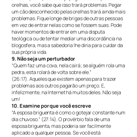
orelhas, você sabe que isso trará problemas. Pegar
um cão desconhecido pelas orelhas trará ainda mais
problemas. Fique longe de brigas de outras pessoas
em vez de entrar nelas como se fossem suas. Pode
haver momentos de entrar em uma disputa
teológica ou de tentar mediar uma discordância na
blogosfera, mas a sabedoria lhe diria para cuidar da
sua própria vida.
9. Não seja um perturbador
“Quem faz uma cova, nela cairá; se alguém rola uma
pedra, esta rolará de volta sobre ele.”
(26:17).
Aqueles que existem apenas para trazer
problemas aos outros pagarão um preço. E,
infelizmente, na Internet há muitos deles. Não seja
um!
10. Examine por que você escreve
“A esposa briguenta é como o gotejar constante num
dia chuvoso.” (27:14).
O provérbio fala de uma
esposa briguenta, mas poderia ser facilmente
aplicado a qualquer pessoa. Se você está