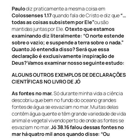
Paulo
diz praticamente a mesma coisa em
Colossenses 1.17
quando fala de Cristo e diz que
“…
todas as coisas subsistem por Ele”
ou são
mantidas juntas por Ele.
O texto que estamos
examinando diz literalmente:
“O norte estende
sobre o vazio; e suspende a terra sobre o nada.”
Quanto Jó entendia disso?
Será que essa
declaração é exclusivamente inspiração de
Deus?
Vamos examinar nosso seguinte estudo:
ALGUNS OUTROS EXEMPLOS DE DECLARAÇÕES
CIENTÍFICAS NO LIVRO DE JÓ
As fontes no mar.
Só durante minha vida a ciência
descobriu que bem no fundo do oceano grandes
fontes de água se esvaziam no mar. Muitas delas
contêm água quente e têm grande variedade de vida
animal e vegetal vivendo perto de onde as fontes se
esvaziam no mar.
Jó 38.16 falou dessas fontes no
mar há quatro mil anos quando disse: “Ou