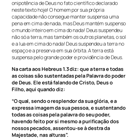
onipotência de Deus no fato científico declarado
neste texto hoje! O homem por sua própria
capacidade não consegue manter suspensa uma
pena em cima de nada, mas Deus mantém suspenso
o mundo inteiro em cima do nada! Deus suspendeu
não só a terra, mas também os outros planetas, o sol
e a lua em cima do nada! Deus suspendeu a terra no
espaço e a preserva em sua órbita. A terra está
suspensa pelo grande poder e providência de Deus.
Na carta aos Hebreus 1.3 diz:
que a terra e todas
as coisas são sustentadas pela Palavra do poder
de Deus. Ele está falando de Cristo, Deus o
Filho, aqui quando diz:
“O qual, sendo o resplendor da sua glória, e a
expressa imagem da sua pessoa, e sustentando
todas as coisas pela palavra do seu poder,
havendo feito por si mesmo a purificação dos
nossos pecados, assentou-se à destra da
Majestade, nas alturas”.