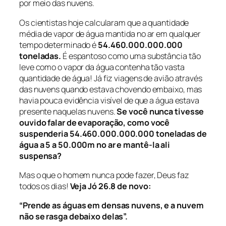
por meio das nuvens.
Os cientistas hoje calcularam que a quantidade
média de vapor de água mantida no ar em qualquer
tempo determinado é
54.460.000.000.000
toneladas.
É espantoso como uma substância tão
leve como o vapor da água contenha tão vasta
quantidade de água! Já fiz viagens de avião através
das nuvens quando estava chovendo embaixo, mas
havia pouca evidência visível de que a água estava
presente naquelas nuvens.
Se você nunca tivesse
ouvido falar de evaporação, como você
suspenderia
54.460.000.000.000 toneladas de
água a 5 a 50.000m no ar e mantê-la ali
suspensa?
Mas o que o homem nunca pode fazer, Deus faz
todos os dias!
Veja Jó 26.8 de novo:
“Prende as águas em densas nuvens, e a nuvem
não se rasga debaixo delas”.