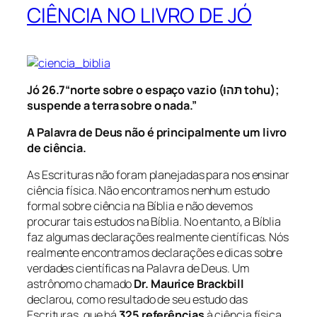
CIÊNCIA NO LIVRO DE JÓ
Jó 26.7
“norte sobre o espaço vazio
(תּהוּ tohu)
;
suspende a terra sobre o nada.”
A Palavra de Deus não é principalmente um livro
de ciência.
As Escrituras não foram planejadas para nos ensinar
ciência física. Não encontramos nenhum estudo
formal sobre ciência na Bíblia e não devemos
procurar tais estudos na Bíblia. No entanto, a Bíblia
faz algumas declarações realmente científicas. Nós
realmente encontramos declarações e dicas sobre
verdades científicas na Palavra de Deus. Um
astrônomo chamado
Dr. Maurice Brackbill
declarou, como resultado de seu estudo das
Escrituras, que há
325 referências
à ciência física