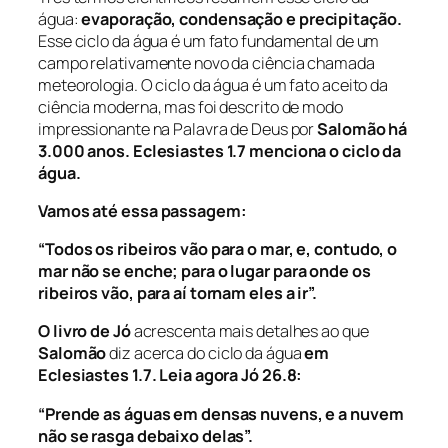
água:
evaporação, condensação e precipitação.
Esse ciclo da água é um fato fundamental de um
campo relativamente novo da ciência chamada
meteorologia. O ciclo da água é um fato aceito da
ciência moderna, mas foi descrito de modo
impressionante na Palavra de Deus por
Salomão
há
3.000 anos. Eclesiastes 1.7 menciona o ciclo da
água.
Vamos até essa passagem:
“Todos os ribeiros vão para o mar, e, contudo, o
mar não se enche; para o lugar para onde os
ribeiros vão, para aí tornam eles a ir”.
O livro de Jó
acrescenta mais detalhes ao que
Salomão
diz acerca do ciclo da água
em
Eclesiastes 1.7. Leia agora Jó 26.8:
“Prende as águas em densas nuvens, e a nuvem
não se rasga debaixo delas”.