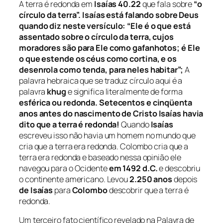
A terra é redonda em
Isaías 40.22
que fala sobre
“o
círculo da terra”. Isaías está falando sobre Deus
quando diz neste
versículo:
“Ele é o que está
assentado sobre o círculo da terra, cujos
moradores são para Ele como gafanhotos; é Ele
o que estende os céus como cortina, e os
desenrola como tenda, para neles habitar”;
A
palavra hebraica que se traduz círculo aqui é a
palavra
khug
e significa literalmente de forma
esférica ou redonda.
Setecentos e cinqüenta
anos antes do nascimento de Cristo
Isaías
havia
dito que a terra é redonda!
Quando
Isaías
escreveu isso não havia um homem no mundo que
cria que a terra era redonda. Colombo cria que a
terra era redonda e baseado nessa opinião ele
navegou para o Ocidente
em 1492 d.C.
e descobriu
o continente americano. Levou
2.250 anos
depois
de Isaías
para
Colombo
descobrir que a terra é
redonda.
Um terceiro fato científico revelado na Palavra de