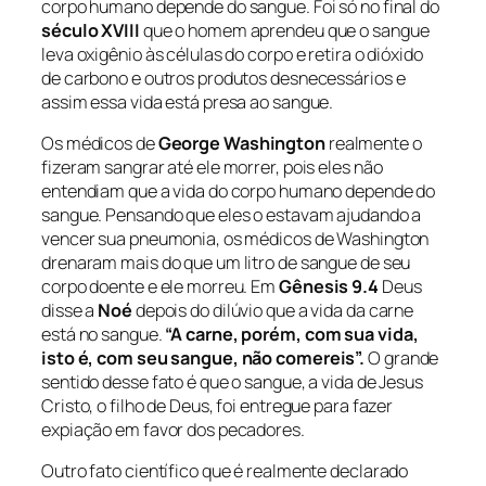
corpo humano depende do sangue. Foi só no final do
século XVIII
que o homem aprendeu que o sangue
leva oxigênio às células do corpo e retira o dióxido
de carbono e outros produtos desnecessários e
assim essa vida está presa ao sangue.
Os médicos de
George Washington
realmente o
fizeram sangrar até ele morrer, pois eles não
entendiam que a vida do corpo humano depende do
sangue. Pensando que eles o estavam ajudando a
vencer sua pneumonia, os médicos de Washington
drenaram mais do que um litro de sangue de seu
corpo doente e ele morreu. Em
Gênesis 9.4
Deus
disse a
Noé
depois do dilúvio que a vida da carne
está no sangue.
“A carne, porém, com sua vida,
isto é, com seu sangue, não comereis”.
O grande
sentido desse fato é que o sangue, a vida de Jesus
Cristo, o filho de Deus, foi entregue para fazer
expiação em favor dos pecadores.
Outro fato científico que é realmente declarado